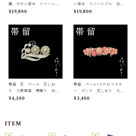
織 ボカシ染め リバーシブ
シ染め リバーシブル 日本
ル 日本製 小袋帯 半巾帯
製 小袋帯 半巾帯
¥19,800
¥19,800
帯留 花 パール 花しお
帯留 パール×スワロフスキ
り 大原商店 帯飾り 日本
ー ピンク 花しおり 大原
製 和装小物
商店 帯飾り 日本製 和装
¥4,300
¥3,400
小物
ITEM