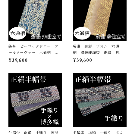
袋帯 ピーコックドアー ア
袋帯 金彩 ボカシ 六通
ールヌーヴォー 六通柄 孔
柄 洛趣織謹製 正絹 日本
雀 大光謹製 正絹 日本
製 未仕立て
¥39,600
¥39,600
製 未仕立て
半幅帯 正絹 手織り 博多
半幅帯 正絹 手織り ボカ