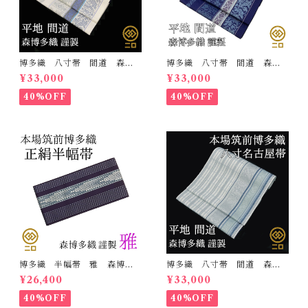
博多織 八寸帯 間道 森博
博多織 八寸帯 間道 森博
多織 正絹 日本製 未仕立
多織 正絹 日本製 未仕立
¥33,000
¥33,000
て 名古屋帯
て 名古屋帯
40%OFF
40%OFF
博多織 半幅帯 雅 森博多
博多織 八寸帯 間道 森博
織 正絹 リバーシブル 長
多織 正絹 日本製 未仕立
¥26,400
¥33,000
さ/3m78cm 日本製 和装
て 名古屋帯
小袋帯 半巾帯
40%OFF
40%OFF