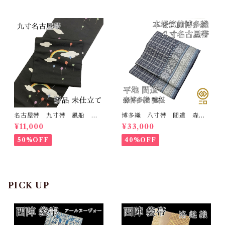
名古屋帯 九寸帯 風船
博多織 八寸帯 間道 森博
雲 虹 正絹 日本製 九寸
多織 正絹 日本製 未仕立
¥11,000
¥33,000
名古屋帯
て 名古屋帯
50%OFF
40%OFF
PICK UP