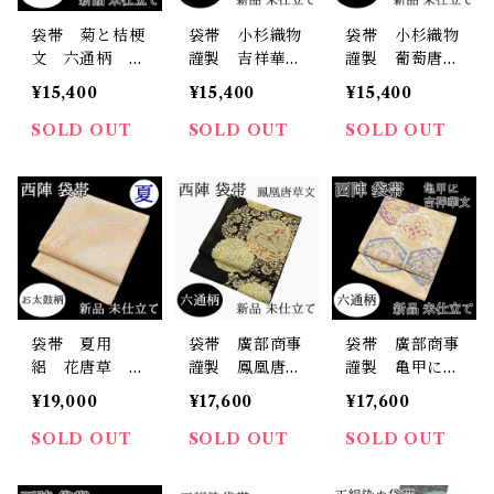
袋帯 菊と桔梗
袋帯 小杉織物
袋帯 小杉織物
文 六通柄 西
謹製 吉祥華
謹製 葡萄唐草
陣 正絹 日本
文 六通柄 正
文 六通柄 正
¥15,400
¥15,400
¥15,400
製 未仕立て
絹 日本製 未
絹 日本製 未
横段 菊 五瓜
仕立て
仕立て
SOLD OUT
SOLD OUT
SOLD OUT
に桔梗
袋帯 夏用
袋帯 廣部商事
袋帯 廣部商事
絽 花唐草 お
謹製 鳳凰唐草
謹製 亀甲に吉
太鼓柄 正絹
文 六通柄 西
祥華文 六通
¥19,000
¥17,600
¥17,600
西陣 日本製
陣 正絹 日本
柄 西陣 正
未仕立て 夏
製 未仕立て
絹 日本製 未
SOLD OUT
SOLD OUT
SOLD OUT
帯 夏袋帯 銀
仕立て
通し