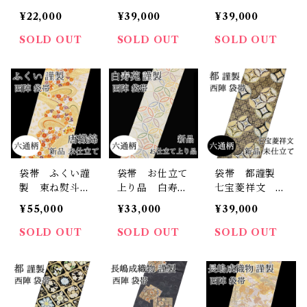
山織物謹製 真
菊 六通柄 西
綿紬 六通柄
¥22,000
¥39,000
¥39,000
珠箔 お太鼓
陣 正絹 日本
西陣 正絹 日
柄 引き箔 本
製 篠屋宗兵
本製 つるわ
SOLD OUT
SOLD OUT
SOLD OUT
金箔 西陣 正
衛 未仕立て
た リバーシブ
絹 日本製 未
ル となみ織
仕立て
物 未仕立て
袋帯 ふくい謹
袋帯 お仕立て
袋帯 都謹製
製 束ね熨斗
上り品 白寿苑
七宝菱祥文 六
文 六通柄 唐
謹製 秀麗七宝
通柄 西陣 正
¥55,000
¥33,000
¥39,000
織錦 西陣 正
文 六通柄 正
絹 日本製 み
絹 日本製 未
絹 西陣 古典
やこ 未仕立て
SOLD OUT
SOLD OUT
SOLD OUT
仕立て 振袖
柄 七宝 日本
古典
製