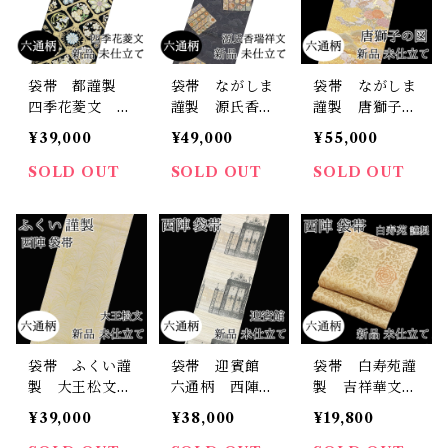
袋帯 都謹製
袋帯 ながしま
袋帯 ながしま
四季花菱文 六
謹製 源氏香瑞
謹製 唐獅子
通柄 西陣 正
祥文 六通柄
六通柄 本金
¥39,000
¥49,000
¥55,000
絹 日本製 み
西陣 正絹 日
錦 西陣 正
やこ 未仕立て
本製 長嶋成織
絹 日本製 長
SOLD OUT
SOLD OUT
SOLD OUT
物 吉祥 源氏
嶋成織物 唐獅
香 未仕立て
子牡丹 未仕立
て
袋帯 ふくい謹
袋帯 迎賓館
袋帯 白寿苑謹
製 大王松文
六通柄 西陣
製 吉祥華文
六通柄 西陣
正絹 日本製
向い鳳凰 六通
¥39,000
¥38,000
¥19,800
正絹 日本製
赤坂離宮 未仕
柄 西陣 正