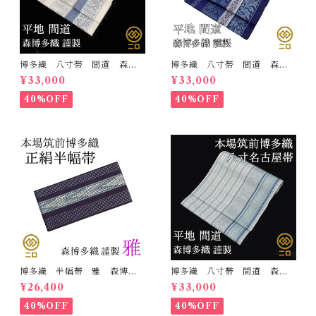
博多織 八寸帯 間道 森博
博多織 八寸帯 間道 森博
多織 正絹 日本製 未仕立
多織 正絹 日本製 未仕立
¥33,000
¥33,000
て 名古屋帯
て 名古屋帯
40%OFF
40%OFF
博多織 半幅帯 雅 森博多
博多織 八寸帯 間道 森博
織 正絹 リバーシブル 長
多織 正絹 日本製 未仕立
¥26,400
¥33,000
さ/3m78cm 日本製 和装
て 名古屋帯
小袋帯 半巾帯
40%OFF
40%OFF