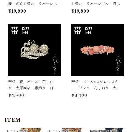
織 ボカシ染め リバーシブ
シ染め リバーシブル 日本
ル 日本製 小袋帯 半巾帯
製 小袋帯 半巾帯
¥19,800
¥19,800
帯留 花 パール 花しお
帯留 パール×スワロフスキ
り 大原商店 帯飾り 日本
ー ピンク 花しおり 大原
製 和装小物
商店 帯飾り 日本製 和装
¥4,300
¥3,400
小物
ITEM