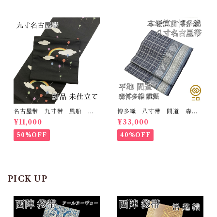
名古屋帯 九寸帯 風船
博多織 八寸帯 間道 森博
雲 虹 正絹 日本製 九寸
多織 正絹 日本製 未仕立
¥11,000
¥33,000
名古屋帯
て 名古屋帯
50%OFF
40%OFF
PICK UP