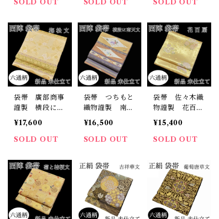
篠屋宗兵衛 未
立て
絹 日本製 未
SOLD OUT
SOLD OUT
SOLD OUT
仕立て
仕立て
袋帯 廣部商事
袋帯 つちもと
袋帯 佐々木織
謹製 横段に梅
織物謹製 南
物謹製 花百
松菊文 六通
天 六通柄 西
扇 六通柄 西
¥17,600
¥16,500
¥15,400
柄 西陣 正
陣 正絹 日本
陣 正絹 日本
絹 日本製 未
製 未仕立て
製 未仕立て
SOLD OUT
SOLD OUT
SOLD OUT
仕立て