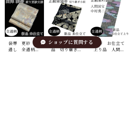
ショップに質問する
袋帯 更紗 金
袋帯 ワケあり
袋帯 お仕立て
通し 全通柄
品 切り継ぎ小
上り品 人間国
西陣 正絹 日
紋 全通 正
宝 中村勇二
¥16,500
¥10,000
¥66,000
本製 未仕立て
絹 日本製 未
郎 伊勢型 全
仕立て 染め
通柄 正絹 染
SOLD OUT
SOLD OUT
SOLD OUT
帯 染め袋帯
め帯 日本製
キーワードから探す
カテゴリから探す
袋帯 となみ謹
袋帯 白綾苑大
袋帯 ふくい謹
製 吉祥華文
庭謹製 優美裂
製 梅と松 亀