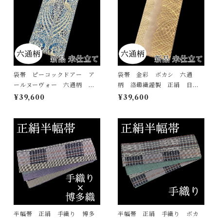
袋帯 ピーコックドアー ア
袋帯 金彩 ボカシ 六通
ールヌーヴォー 六通柄 孔
柄 洛趣織謹製 正絹 日本
雀 大光謹製 正絹 日本
製 未仕立て
¥39,600
¥39,600
製 未仕立て
半幅帯 正絹 手織り 博多
半幅帯 正絹 手織り ボカ