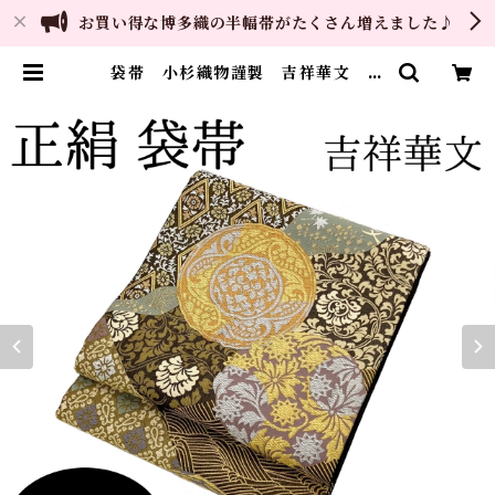
お買い得な博多織の半幅帯がたくさん増えました♪
袋帯 小杉織物謹製 吉祥華文 六
通柄 正絹 日本製 未仕立て | ご
縁や 着物・帯・和装小物 呉服問
屋 直販サイト