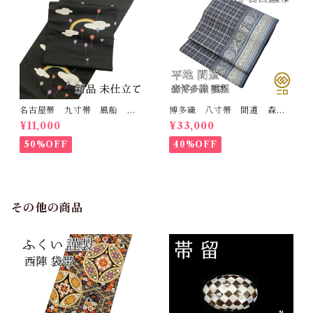
名古屋帯 九寸帯 風船
博多織 八寸帯 間道 森博
雲 虹 正絹 日本製 九寸
多織 正絹 日本製 未仕立
¥11,000
¥33,000
名古屋帯
て 名古屋帯
50%OFF
40%OFF
その他の商品