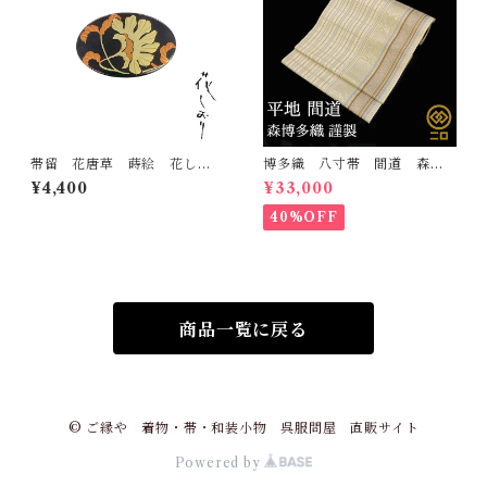
帯留 花唐草 蒔絵 花しお
博多織 八寸帯 間道 森博
り 大原商店 帯飾り 日本
多織 正絹 日本製 未仕立
¥4,400
¥33,000
製 和装小物
て 名古屋帯
40%OFF
商品一覧に戻る
© ご縁や 着物・帯・和装小物 呉服問屋 直販サイト
Powered by