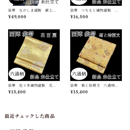
袋帯 ながしま謹製 献上彩
袋帯 つちもと織物謹製 南
美文 六通柄 西陣 正絹
天 六通柄 西陣 正絹 日
¥49,000
¥16,500
日本製 長嶋成織物 吉祥
本製 未仕立て
蝶 花の丸 未仕立て
袋帯 佐々木織物謹製 花百
袋帯 菊と桔梗文 六通柄
扇 六通柄 西陣 正絹 日
西陣 正絹 日本製 未仕立
¥15,400
¥15,400
本製 未仕立て
て 横段 菊 五瓜に桔梗
最近チェックした商品