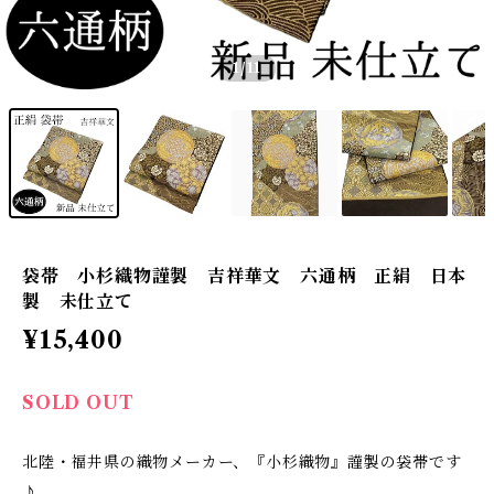
1
/11
袋帯 小杉織物謹製 吉祥華文 六通柄 正絹 日本
製 未仕立て
¥15,400
SOLD OUT
北陸・福井県の織物メーカー、『小杉織物』謹製の袋帯です
♪