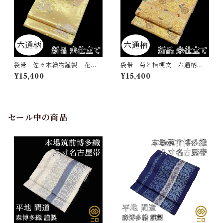
袋帯 佐々木織物謹製 花百
袋帯 菊と桔梗文 六通柄
扇 六通柄 西陣 正絹 日
西陣 正絹 日本製 未仕立
¥15,400
¥15,400
本製 未仕立て
て 横段 菊 五瓜に桔梗
セール中の商品