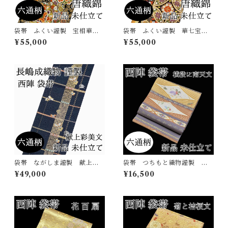
袋帯 ふくい謹製 宝相華
袋帯 ふくい謹製 華七宝
菊唐草 六通柄 唐織錦 西
毘沙門亀甲 六通柄 唐織
¥55,000
¥55,000
陣 正絹 日本製 未仕立
錦 西陣 正絹 日本製 未
て 振袖 古典
仕立て 振袖 古典
袋帯 ながしま謹製 献上彩
袋帯 つちもと織物謹製 南
美文 六通柄 西陣 正絹
天 六通柄 西陣 正絹 日
¥49,000
¥16,500
日本製 長嶋成織物 吉祥
本製 未仕立て
蝶 花の丸 未仕立て