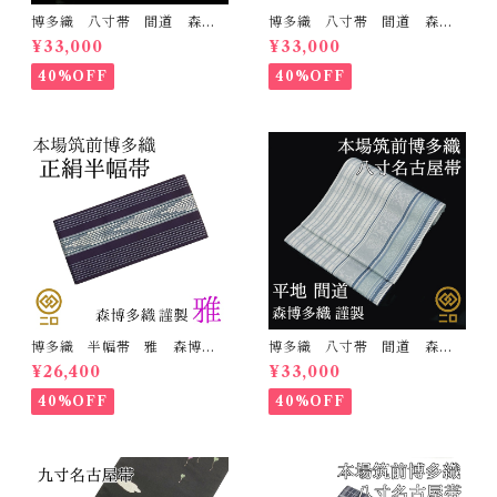
博多織 八寸帯 間道 森博
博多織 八寸帯 間道 森博
多織 正絹 日本製 未仕立
多織 正絹 日本製 未仕立
¥33,000
¥33,000
て 名古屋帯
て 名古屋帯
40%OFF
40%OFF
博多織 半幅帯 雅 森博多
博多織 八寸帯 間道 森博
織 正絹 リバーシブル 長
多織 正絹 日本製 未仕立
¥26,400
¥33,000
さ/3m78cm 日本製 和装
て 名古屋帯
小袋帯 半巾帯
40%OFF
40%OFF