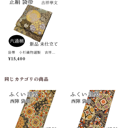
袋帯 小杉織物謹製 吉祥華
文 六通柄 正絹 日本製
¥15,400
未仕立て
同じカテゴリの商品