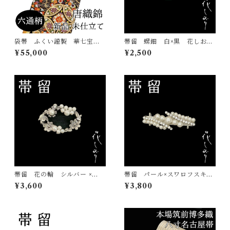
袋帯 ふくい謹製 華七宝
帯留 螺鈿 白×黒 花しお
毘沙門亀甲 六通柄 唐織
り 大原商店 帯飾り 日本
¥55,000
¥2,500
錦 西陣 正絹 日本製 未
製 和装小物
仕立て 振袖 古典
帯留 花の輪 シルバー ×
帯留 パール×スワロフスキ
白 花しおり 大原商店 帯
ー 花しおり 大原商店 帯
¥3,600
¥3,800
飾り 日本製 和装小物
飾り 日本製