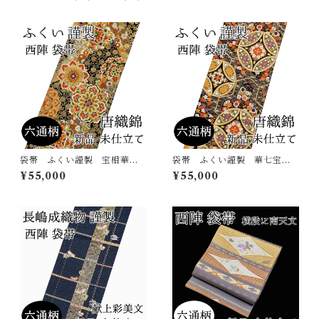
袋帯 ふくい謹製 宝相華
袋帯 ふくい謹製 華七宝
菊唐草 六通柄 唐織錦 西
毘沙門亀甲 六通柄 唐織
¥55,000
¥55,000
陣 正絹 日本製 未仕立
錦 西陣 正絹 日本製 未
て 振袖 古典
仕立て 振袖 古典