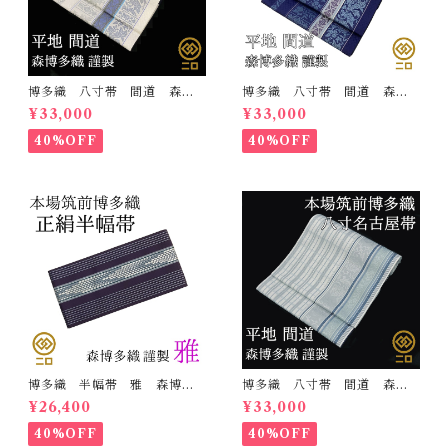
博多織 八寸帯 間道 森博
博多織 八寸帯 間道 森博
多織 正絹 日本製 未仕立
多織 正絹 日本製 未仕立
¥33,000
¥33,000
て 名古屋帯
て 名古屋帯
40%OFF
40%OFF
博多織 半幅帯 雅 森博多
博多織 八寸帯 間道 森博
織 正絹 リバーシブル 長
多織 正絹 日本製 未仕立
¥26,400
¥33,000
さ/3m78cm 日本製 和装
て 名古屋帯
小袋帯 半巾帯
40%OFF
40%OFF