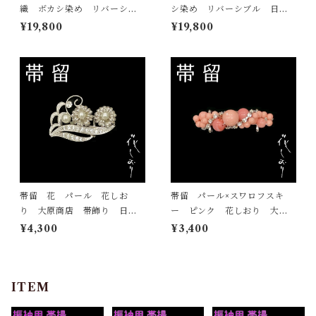
織 ボカシ染め リバーシブ
シ染め リバーシブル 日本
ル 日本製 小袋帯 半巾帯
製 小袋帯 半巾帯
¥19,800
¥19,800
帯留 花 パール 花しお
帯留 パール×スワロフスキ
り 大原商店 帯飾り 日本
ー ピンク 花しおり 大原
製 和装小物
商店 帯飾り 日本製 和装
¥4,300
¥3,400
小物
ITEM