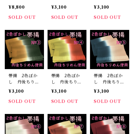
吹色 正絹 日
ん 正絹 日本
ん 正絹 日本
¥8,800
¥3,100
¥3,100
本製 着物 ふ
製 和装小物
製 和装小物
りそで ママ
おしゃれ おび
おしゃれ おび
SOLD OUT
SOLD OUT
SOLD OUT
振 成人式
あげ 着物 染
あげ 着物 染
め分け 2トー
め分け 2トー
ン （1）
ン （2）
帯揚 2色ぼか
帯揚 2色ぼか
帯揚 2色ぼか
し 丹後ちりめ
し 丹後ちりめ
し 丹後ちりめ
ん 正絹 日本
ん 正絹 日本
ん 正絹 日本
¥3,100
¥3,100
¥3,100
製 和装小物
製 和装小物
製 和装小物
おしゃれ おび
おしゃれ おび
おしゃれ おび
SOLD OUT
SOLD OUT
SOLD OUT
あげ 着物 染
あげ 着物 染
あげ 着物 染
め分け 2トー
め分け 2トー
め分け 2トー
ン （3）
ン （4）
ン （5）