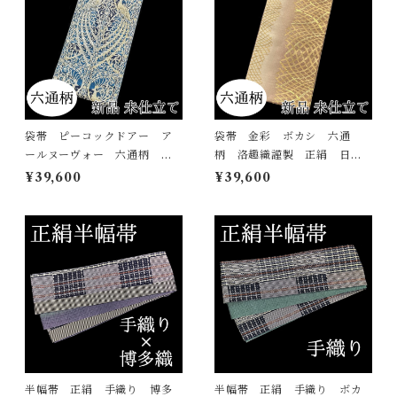
袋帯 ピーコックドアー ア
袋帯 金彩 ボカシ 六通
ールヌーヴォー 六通柄 孔
柄 洛趣織謹製 正絹 日本
雀 大光謹製 正絹 日本
製 未仕立て
¥39,600
¥39,600
製 未仕立て
半幅帯 正絹 手織り 博多
半幅帯 正絹 手織り ボカ