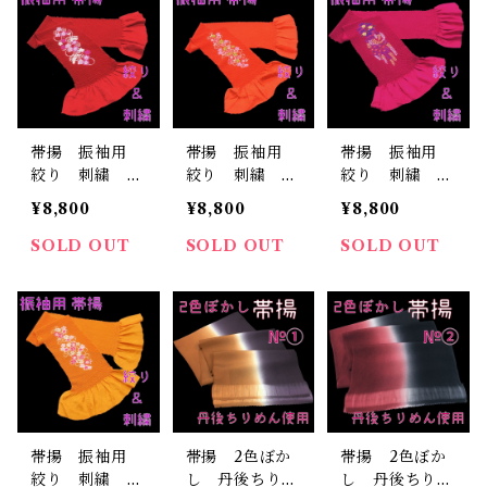
帯揚 振袖用
帯揚 振袖用
帯揚 振袖用
絞り 刺繍
絞り 刺繍 オ
絞り 刺繍 赤
赤 正絹 日本
レンジ 正絹
紫 正絹 日本
¥8,800
¥8,800
¥8,800
製 着物 ふり
日本製 着物
製 着物 ふり
そで ママ振
ふりそで ママ
そで ママ振
SOLD OUT
SOLD OUT
SOLD OUT
成人式
振 成人式
成人式
帯揚 振袖用
帯揚 2色ぼか
帯揚 2色ぼか
絞り 刺繍 山
し 丹後ちりめ
し 丹後ちりめ