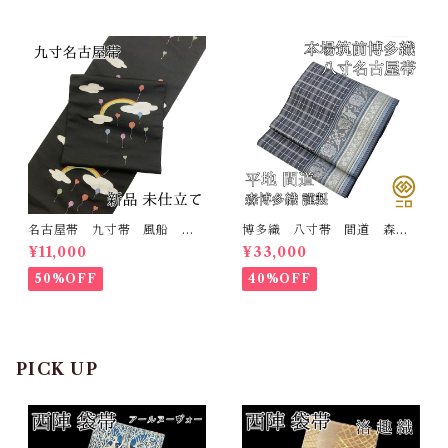
名古屋帯 九寸帯 風船
博多織 八寸帯 間道 森博
雲 虹 正絹 日本製 九寸
多織 正絹 日本製 未仕立
¥11,000
¥33,000
名古屋帯
て 名古屋帯
50%OFF
40%OFF
PICK UP