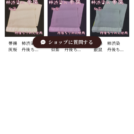
ン （19）
ン （20）
（2）
ショップに質問する
帯揚 柿渋染
帯揚 柿渋染
帯揚 柿渋染
灰桜 丹後ちり
似紫 丹後ちり
銀鼠 丹後ちり
めん 正絹 日
めん 正絹 日
めん 正絹 日
¥3,200
¥3,200
¥3,200
本製 和装小
本製 和装小
本製 和装小
物 おしゃれ
物 おしゃれ
物 おしゃれ
SOLD OUT
SOLD OUT
SOLD OUT
おびあげ 柿し
おびあげ 柿し
おびあげ 柿し
ぶ染 着物
ぶ染 着物
ぶ染 着物
キーワードから探す
（3）
（4）
（5）
カテゴリから探す
帯揚 柿渋染
帯揚 柿渋染
帯揚 柿渋染
灰緑 丹後ちり
丁字色 丹後ち
紅柑子 丹後ち