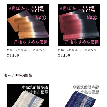
帯揚 2色ぼかし 丹後ちりめ
帯揚 2色ぼかし 丹後ちりめ
ん 正絹 日本製 和装小
ん 正絹 日本製 和装小
¥3,100
¥3,100
物 おしゃれ おびあげ 着
物 おしゃれ おびあげ 着
物 染め分け 2トーン
物 染め分け 2トーン
（1）
（2）
セール中の商品