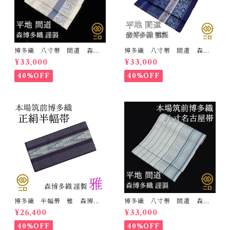
博多織 八寸帯 間道 森博
博多織 八寸帯 間道 森博
多織 正絹 日本製 未仕立
多織 正絹 日本製 未仕立
¥33,000
¥33,000
て 名古屋帯
て 名古屋帯
40%OFF
40%OFF
博多織 半幅帯 雅 森博多
博多織 八寸帯 間道 森博
織 正絹 リバーシブル 長
多織 正絹 日本製 未仕立
¥26,400
¥33,000
さ/3m78cm 日本製 和装
て 名古屋帯
小袋帯 半巾帯
40%OFF
40%OFF