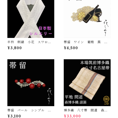
半衿 刺繍 小花 スワロフ
帯留 ワイン 葡萄 黒 花
スキー 白 白地 シルエリ
しおり 大原商店 帯飾り
¥3,800
¥4,500
ー 新合繊 日本製 刺繍
日本製 和装小物
衿 和装小物 着物 成人
式 卒業式 結婚式
帯留 パール シンプル
博多織 八寸帯 間道 森博
赤 花しおり 大原商店 帯
多織 正絹 日本製 未仕立
¥3,100
¥33,000