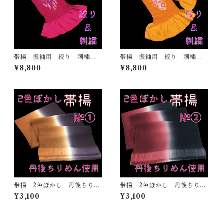
帯揚 振袖用 絞り 刺繍
帯揚 振袖用 絞り 刺繍
赤紫 正絹 日本製 着物
山吹色 正絹 日本製 着
¥8,800
¥8,800
ふりそで ママ振 成人式
物 ふりそで ママ振 成人
式
帯揚 2色ぼかし 丹後ちりめ
帯揚 2色ぼかし 丹後ちりめ
ん 正絹 日本製 和装小
ん 正絹 日本製 和装小
¥3,100
¥3,100
物 おしゃれ おびあげ 着
物 おしゃれ おびあげ 着
物 染め分け 2トーン
物 染め分け 2トーン
（1）
（2）