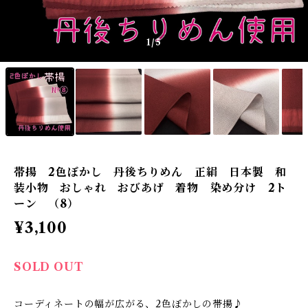
1
/5
帯揚 2色ぼかし 丹後ちりめん 正絹 日本製 和
装小物 おしゃれ おびあげ 着物 染め分け 2ト
ーン （8）
¥3,100
SOLD OUT
コーディネートの幅が広がる、2色ぼかしの帯揚♪