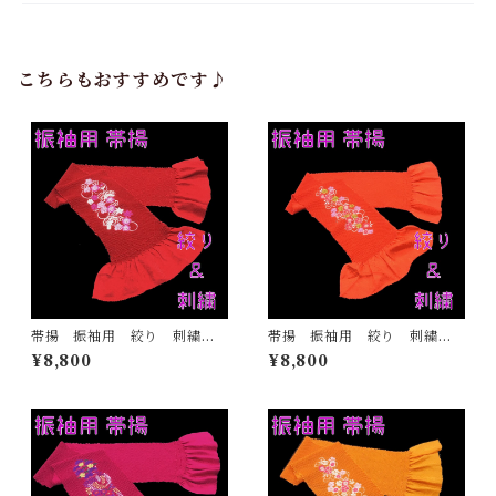
こちらもおすすめです♪
帯揚 振袖用 絞り 刺繍
帯揚 振袖用 絞り 刺繍
赤 正絹 日本製 着物 ふ
オレンジ 正絹 日本製 着
¥8,800
¥8,800
りそで ママ振 成人式
物 ふりそで ママ振 成人
式