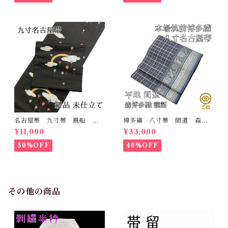
名古屋帯 九寸帯 風船
博多織 八寸帯 間道 森博
雲 虹 正絹 日本製 九寸
多織 正絹 日本製 未仕立
¥11,000
¥33,000
名古屋帯
て 名古屋帯
50%OFF
40%OFF
その他の商品