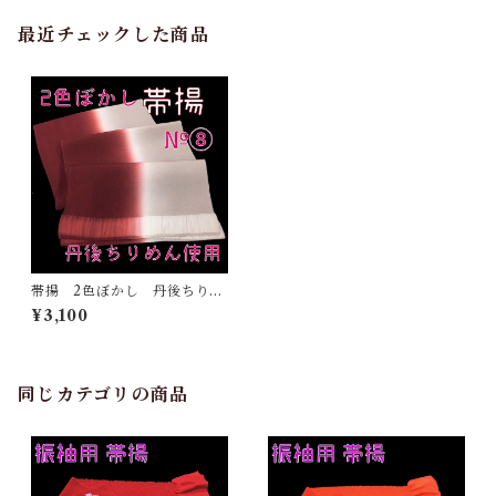
最近チェックした商品
帯揚 2色ぼかし 丹後ちりめ
ん 正絹 日本製 和装小
¥3,100
物 おしゃれ おびあげ 着
物 染め分け 2トーン
（8）
同じカテゴリの商品