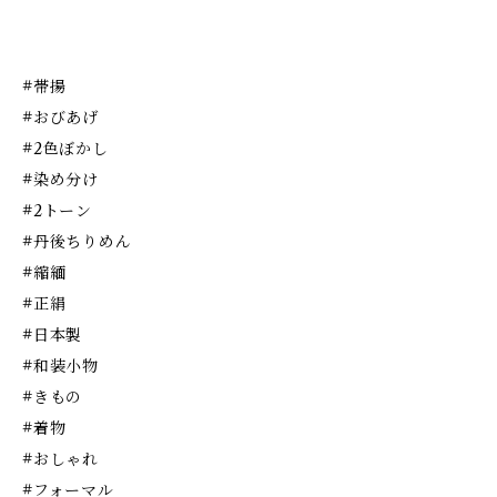
#帯揚
#おびあげ
#2色ぼかし
#染め分け
#2トーン
#丹後ちりめん
#縮緬
#正絹
#日本製
#和装小物
#きもの
#着物
#おしゃれ
#フォーマル