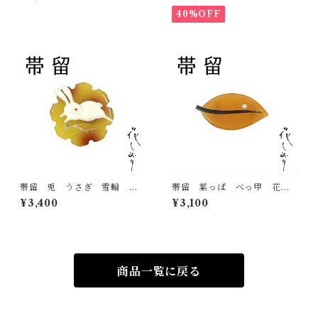
飾り 日本製 和装小物
て 名古屋帯
40%OFF
帯留 兎 うさぎ 雪輪 べ
帯留 葉っぱ べっ甲 花し
っ甲 花しおり 大原商店
おり 大原商店 帯飾り 日
¥3,400
¥3,100
帯飾り 日本製 和装小物
本製 和装小物
商品一覧に戻る