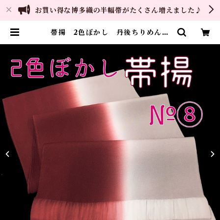
お買い得な博多織の半幅帯がたくさん増えました♪
帯揚 2色ぼかし 丹後ちりめん
正絹 日本製 和装小物 おしゃ
れ おびあげ 着物 染め分け 2
トーン （8） | ご縁や 着物・
帯・和装小物 呉服問屋 直販サイ
ト