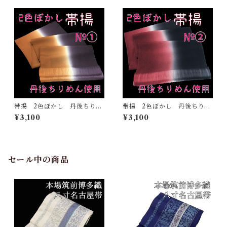
帯揚 2色ぼかし 丹後ちりめ
帯揚 2色ぼかし 丹後ちりめ
ん 正絹 日本製 和装小
ん 正絹 日本製 和装小
¥3,100
¥3,100
物 おしゃれ おびあげ 着
物 おしゃれ おびあげ 着
物 染め分け 2トーン
物 染め分け 2トーン
（1）
（2）
セール中の商品