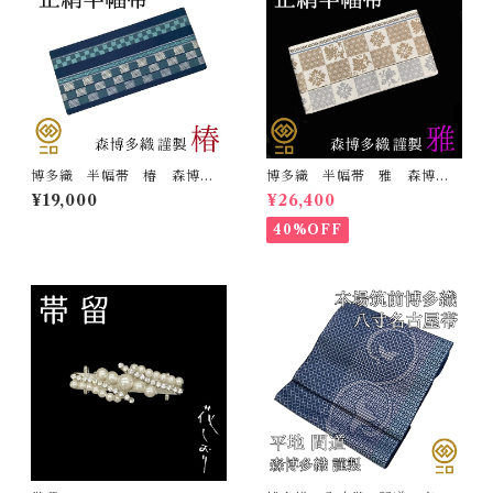
博多織 半幅帯 椿 森博多
博多織 半幅帯 雅 森博多
織 正絹 長さ/3m78cm 日
織 正絹 リバーシブル 長
¥19,000
¥26,400
本製 和装 小袋帯 半巾帯
さ/3m78cm 日本製 和装
小袋帯 半巾帯
40%OFF