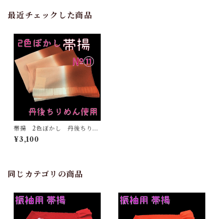
最近チェックした商品
帯揚 2色ぼかし 丹後ちりめ
ん 正絹 日本製 和装小
¥3,100
物 おしゃれ おびあげ 着
物 染め分け 2トーン （1
1）
同じカテゴリの商品