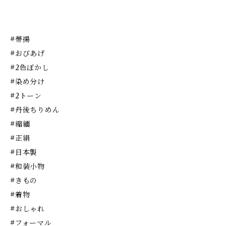
#帯揚
#おびあげ
#2色ぼかし
#染め分け
#2トーン
#丹後ちりめん
#縮緬
#正絹
#日本製
#和装小物
#きもの
#着物
#おしゃれ
#フォーマル