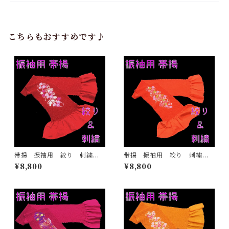
こちらもおすすめです♪
帯揚 振袖用 絞り 刺繍
帯揚 振袖用 絞り 刺繍
赤 正絹 日本製 着物 ふ
オレンジ 正絹 日本製 着
¥8,800
¥8,800
りそで ママ振 成人式
物 ふりそで ママ振 成人
式