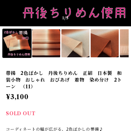
1
/5
帯揚 2色ぼかし 丹後ちりめん 正絹 日本製 和
装小物 おしゃれ おびあげ 着物 染め分け 2ト
ーン （11）
¥3,100
SOLD OUT
コーディネートの幅が広がる、2色ぼかしの帯揚♪