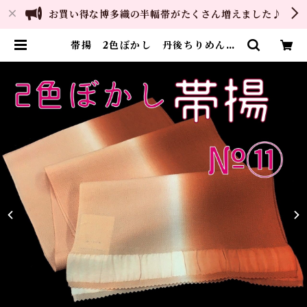
お買い得な博多織の半幅帯がたくさん増えました♪
帯揚 2色ぼかし 丹後ちりめん
正絹 日本製 和装小物 おしゃ
れ おびあげ 着物 染め分け 2
トーン （11） | ご縁や 着物・
帯・和装小物 呉服問屋 直販サイ
ト