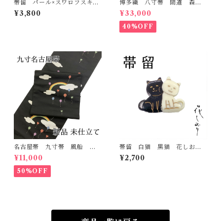
帯留 パール×スワロフスキ
博多織 八寸帯 間道 森博
ー 花しおり 大原商店 帯
多織 正絹 日本製 未仕立
¥3,800
¥33,000
飾り 日本製
て 名古屋帯
40%OFF
名古屋帯 九寸帯 風船
帯留 白猫 黒猫 花しお
雲 虹 正絹 日本製 九寸
り 大原商店 帯飾り 日本
¥11,000
¥2,700
名古屋帯
製 和装小物
50%OFF