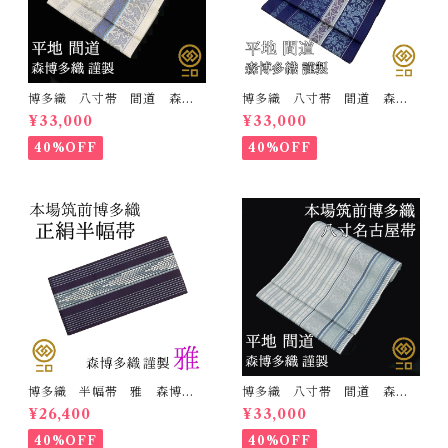
博多織 八寸帯 間道 森博
博多織 八寸帯 間道 森博
多織 正絹 日本製 未仕立
多織 正絹 日本製 未仕立
¥33,000
¥33,000
て 名古屋帯
て 名古屋帯
40%OFF
40%OFF
博多織 半幅帯 雅 森博多
博多織 八寸帯 間道 森博
織 正絹 リバーシブル 長
多織 正絹 日本製 未仕立
¥26,400
¥33,000
さ/3m78cm 日本製 和装
て 名古屋帯
小袋帯 半巾帯
40%OFF
40%OFF