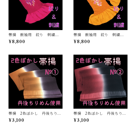
帯揚 振袖用 絞り 刺繍
帯揚 振袖用 絞り 刺繍
赤紫 正絹 日本製 着物
山吹色 正絹 日本製 着
¥8,800
¥8,800
ふりそで ママ振 成人式
物 ふりそで ママ振 成人
式
帯揚 2色ぼかし 丹後ちりめ
帯揚 2色ぼかし 丹後ちりめ
ん 正絹 日本製 和装小
ん 正絹 日本製 和装小
¥3,100
¥3,100
物 おしゃれ おびあげ 着
物 おしゃれ おびあげ 着
物 染め分け 2トーン
物 染め分け 2トーン
（1）
（2）