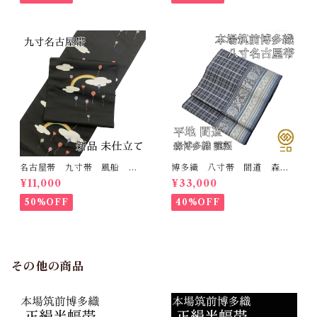
名古屋帯 九寸帯 風船
博多織 八寸帯 間道 森博
雲 虹 正絹 日本製 九寸
多織 正絹 日本製 未仕立
¥11,000
¥33,000
名古屋帯
て 名古屋帯
50%OFF
40%OFF
その他の商品