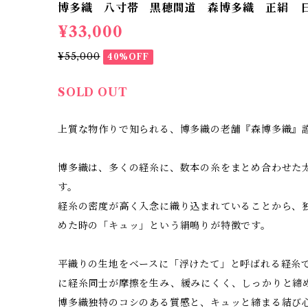
博多織 八寸帯 黒穂間道 森博多織 正絹 
¥33,000
¥55,000
40%OFF
SOLD OUT
上質な物作りで知られる、博多織の老舗『森博多織』
博多織は、多くの経糸に、数本の糸をまとめ合わせた
す。
経糸の密度が高く入念に織り込まれていることから、
めた時の「キュッ」という絹鳴りが特徴です。
平織りの生地をベースに「浮けたて」と呼ばれる経糸
に経糸同士が摩擦を生み、緩みにくく、しっかりと締
博多織独特のコシのある質感と、キュッと締まる結び