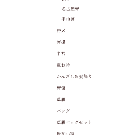
名古屋帯
半巾帯
帯〆
帯揚
半衿
重ね衿
かんざし＆髪飾り
帯留
草履
バッグ
草履バッグセット
振袖小物