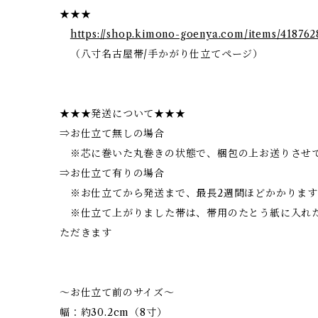
★★★
https://shop.kimono-goenya.com/items/418762
（八寸名古屋帯/手かがり仕立てページ）
★★★発送について★★★
⇒お仕立て無しの場合
※芯に巻いた丸巻きの状態で、梱包の上お送りさせ
⇒お仕立て有りの場合
※お仕立てから発送まで、最長2週間ほどかかります
※仕立て上がりました帯は、帯用のたとう紙に入れ
ただきます
～お仕立て前のサイズ～
幅：約30.2cm（8寸）