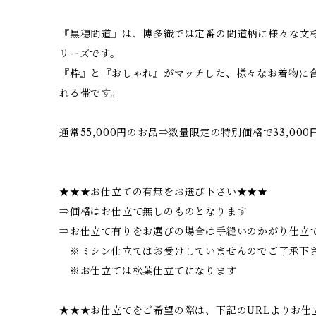
『黒穂間道』は、博多織では定番の間道柄に様々な文
リーズです。
『粋』と『おしゃれ』がマッチした、様々なお着物に
れる帯です。
通常55,000円のお品⇒数量限定の特別価格で33,000
★★★お仕立ての有無をお選び下さい★★★
⇒価格はお仕立て無しのものとなります
⇒お仕立て有りをお選びの場合は手縫いのかがり仕立て
※ミシン仕立てはお受けしていませんのでご了承下
※お仕立ては松葉仕立てになります
★★★お仕立てをご希望の際は、下記のURLよりお仕