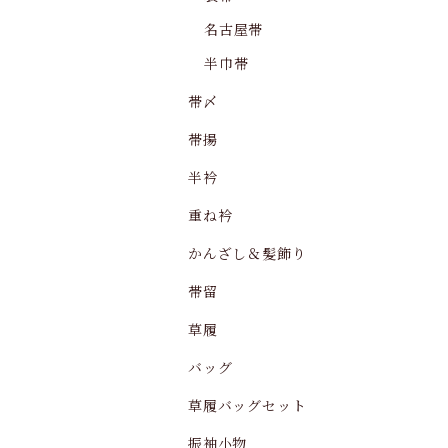
名古屋帯
半巾帯
帯〆
帯揚
半衿
重ね衿
かんざし＆髪飾り
帯留
草履
バッグ
草履バッグセット
振袖小物