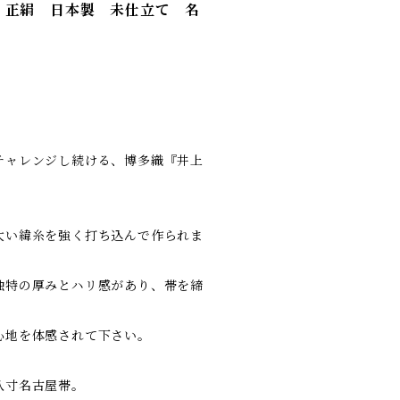
 正絹 日本製 未仕立て 名
チャレンジし続ける、博多織『井上
太い緯糸を強く打ち込んで作られま
独特の厚みとハリ感があり、帯を締
心地を体感されて下さい。
八寸名古屋帯。