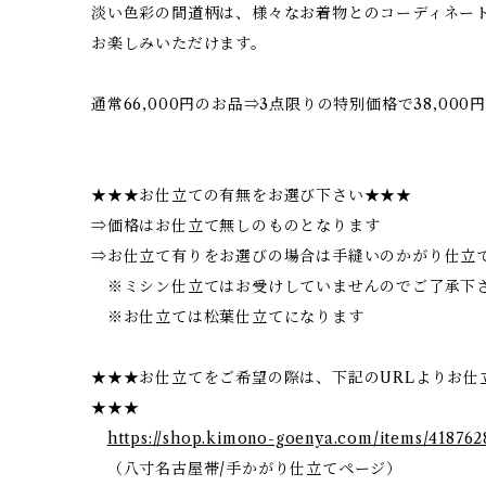
淡い色彩の間道柄は、様々なお着物とのコーディネー
お楽しみいただけます。
通常66,000円のお品⇒3点限りの特別価格で38,000
★★★お仕立ての有無をお選び下さい★★★
⇒価格はお仕立て無しのものとなります
⇒お仕立て有りをお選びの場合は手縫いのかがり仕立て
※ミシン仕立てはお受けしていませんのでご了承下
※お仕立ては松葉仕立てになります
★★★お仕立てをご希望の際は、下記のURLよりお仕
★★★
https://shop.kimono-goenya.com/items/418762
（八寸名古屋帯/手かがり仕立てページ）