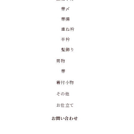
帯〆
帯揚
重ね衿
半衿
髪飾り
男物
帯
着付小物
その他
お仕立て
お問い合わせ