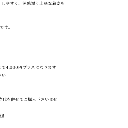
トしやすく、涼感漂う上品な着姿を
円です。
で4,000円プラスになります
さい
立代を併せてご購入下さいませ
88