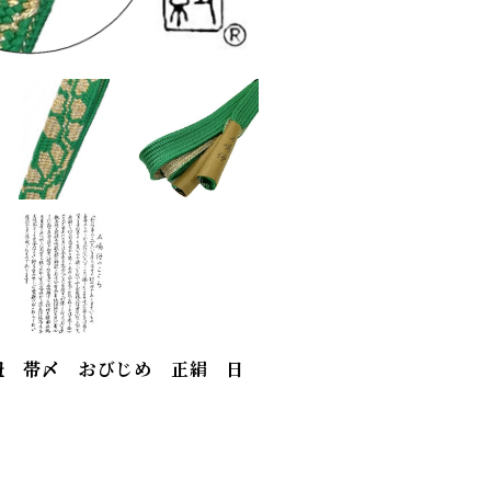
紐 帯〆 おびじめ 正絹 日