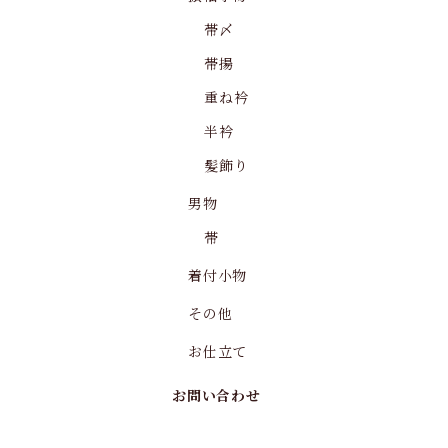
帯〆
帯揚
重ね衿
半衿
髪飾り
男物
帯
着付小物
その他
お仕立て
お問い合わせ