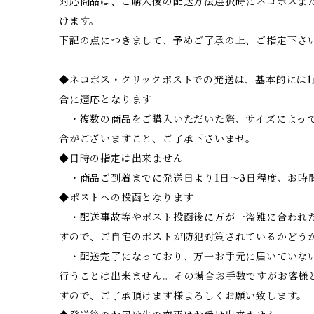
対応商品は、ご購入後の配送方法選択時にネコポスま
けます。
下記の点につきまして、予めご了承の上、ご指定下さ
◆ネコポス・クリックポストでの発送は、基本的には
合に適応となります
・複数の商品をご購入いただいた際、サイズによって
合がございますこと、ご了承下さいませ。
◆日時の指定は出来ません
・商品ご到着までに発送日より1日～3日程度、お時
◆ポストへの投函となります
・配送事故等やポスト投函後に万が一盗難に合われ
すので、ご自宅のポストが防犯対策されているかどう
・配送完了になっており、万一お手元に届いていな
行うことは出来ません。その場合お手数ですがお客様
すので、ご了承頂けます様よろしくお願い致します。