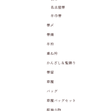
名古屋帯
半巾帯
帯〆
帯揚
半衿
重ね衿
かんざし＆髪飾り
帯留
草履
バッグ
草履バッグセット
振袖小物