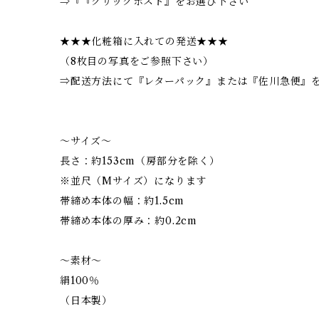
⇒『『クリックポスト』をお選び下さい
★★★化粧箱に入れての発送★★★
（8枚目の写真をご参照下さい）
⇒配送方法にて『レターパック』または『佐川急便』
～サイズ～
長さ：約153cm（房部分を除く）
※並尺（Mサイズ）になります
帯締め本体の幅：約1.5cm
帯締め本体の厚み：約0.2cm
～素材～
絹100％
（日本製）