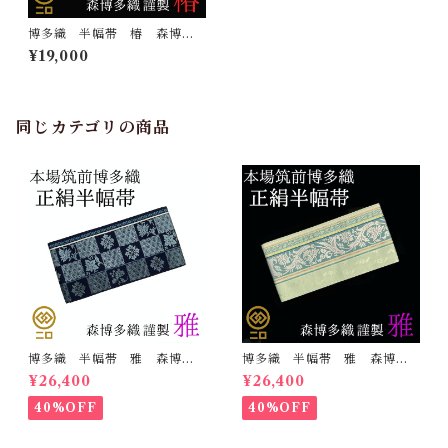
博多織 半幅帯 椿 森博多
織 正絹 長さ/3m78cm 日
¥19,000
本製 和装 小袋帯 半巾帯
同じカテゴリの商品
博多織 半幅帯 雅 森博多
博多織 半幅帯 雅 森博多
織 正絹 リバーシブル 長
織 正絹 リバーシブル 長
¥26,400
¥26,400
さ/3m78cm 日本製 和装
さ/3m78cm 日本製 和装
小袋帯 半巾帯
小袋帯 半巾帯
40%OFF
40%OFF