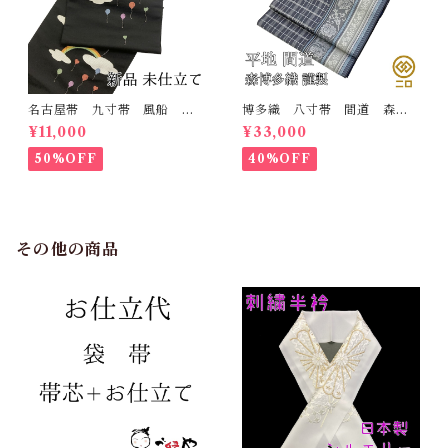
名古屋帯 九寸帯 風船
博多織 八寸帯 間道 森博
雲 虹 正絹 日本製 九寸
多織 正絹 日本製 未仕立
¥11,000
¥33,000
名古屋帯
て 名古屋帯
50%OFF
40%OFF
その他の商品