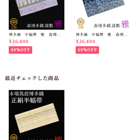
博多織 半幅帯 雅 森博多
博多織 半幅帯 雅 森博多
織 正絹 リバーシブル 長
織 正絹 リバーシブル 長
¥26,400
¥26,400
さ/3m78cm 日本製 和装
さ/3m78cm 日本製 和装
小袋帯 半巾帯
小袋帯 半巾帯
40%OFF
40%OFF
最近チェックした商品