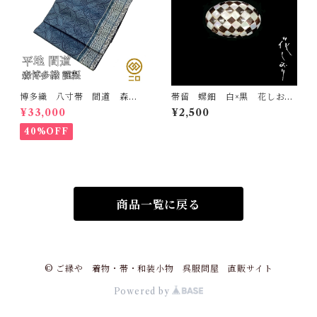
博多織 八寸帯 間道 森博
帯留 螺鈿 白×黒 花しお
多織 正絹 日本製 未仕立
り 大原商店 帯飾り 日本
¥33,000
¥2,500
て 名古屋帯
製 和装小物
40%OFF
商品一覧に戻る
© ご縁や 着物・帯・和装小物 呉服問屋 直販サイト
Powered by