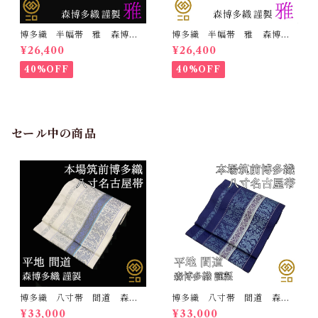
博多織 半幅帯 雅 森博多
博多織 半幅帯 雅 森博多
織 正絹 リバーシブル 長
織 正絹 リバーシブル 長
¥26,400
¥26,400
さ/3m78cm 日本製 和装
さ/3m78cm 日本製 和装
小袋帯 半巾帯
小袋帯 半巾帯
40%OFF
40%OFF
セール中の商品
博多織 八寸帯 間道 森博
博多織 八寸帯 間道 森博
多織 正絹 日本製 未仕立
多織 正絹 日本製 未仕立
¥33,000
¥33,000