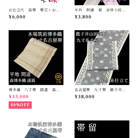
お仕立代 袋帯 帯芯＋お仕
半衿 刺繍 菊 吉祥小紋
立て
金 白地 シルエリー 新合
¥6,000
¥3,800
繊 日本製 刺繍衿 和装小
物 着物 成人式 卒業式
結婚式
博多織 八寸帯 間道 森博
名古屋帯 九寸帯 鹿子井山
多織 正絹 日本製 未仕立
田謹製 正絹 日本製 西陣
¥33,000
¥38,000
て 名古屋帯
織 九寸名古屋帯 鹿子井山
田
40%OFF