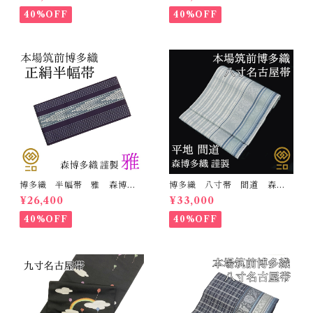
て 名古屋帯
て 名古屋帯
40%OFF
40%OFF
博多織 半幅帯 雅 森博多
博多織 八寸帯 間道 森博
織 正絹 リバーシブル 長
多織 正絹 日本製 未仕立
¥26,400
¥33,000
さ/3m78cm 日本製 和装
て 名古屋帯
小袋帯 半巾帯
40%OFF
40%OFF