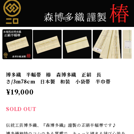
1
/11
博多織 半幅帯 椿 森博多織 正絹 長
さ/3m78cm 日本製 和装 小袋帯 半巾帯
¥19,000
SOLD OUT
伝統工芸博多織、『森博多織』謹製の正絹半幅帯です♪
博多織独特のコシのある質感で、キュッと締まる結び心地を