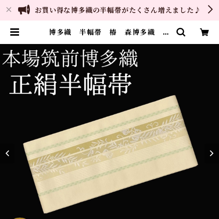
お買い得な博多織の半幅帯がたくさん増えました♪
博多織 半幅帯 椿 森博多織 正
絹 長さ/3m78cm 日本製 和
装 小袋帯 半巾帯 | ご縁や 着
物・帯・和装小物 呉服問屋 直販
サイト