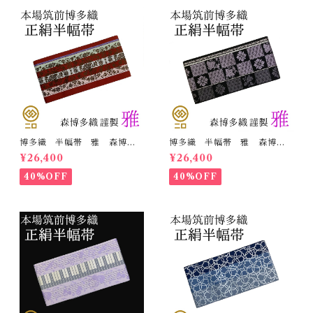
博多織 半幅帯 雅 森博多
博多織 半幅帯 雅 森博多
織 正絹 リバーシブル 長
織 正絹 リバーシブル 長
¥26,400
¥26,400
さ/3m78cm 日本製 和装
さ/3m78cm 日本製 和装
小袋帯 半巾帯
小袋帯 半巾帯
40%OFF
40%OFF