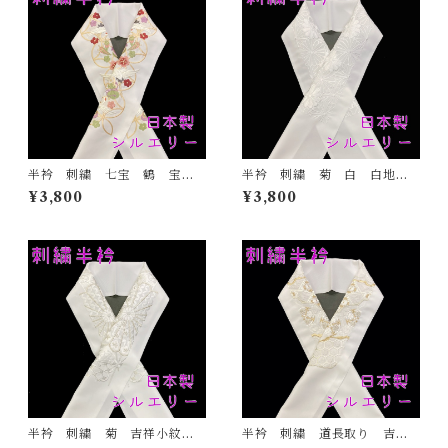
半衿 刺繍 七宝 鶴 宝尽
半衿 刺繍 菊 白 白地
くし 白地 シルエリー 新
シルエリー 新合繊 日本
¥3,800
¥3,800
合繊 日本製 刺繍衿 和装
製 刺繍衿 和装小物 着
小物 着物 成人式 卒業
物 成人式 卒業式 結婚式
式 結婚式
半衿 刺繍 菊 吉祥小紋
半衿 刺繍 道長取り 吉祥