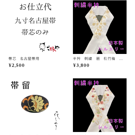
帯芯 名古屋帯用
半衿 刺繍 扇 松竹梅
金 白地 シルエリー 新合
¥2,500
¥3,800
繊 日本製 刺繍衿 和装小
物 着物 成人式 卒業式
結婚式