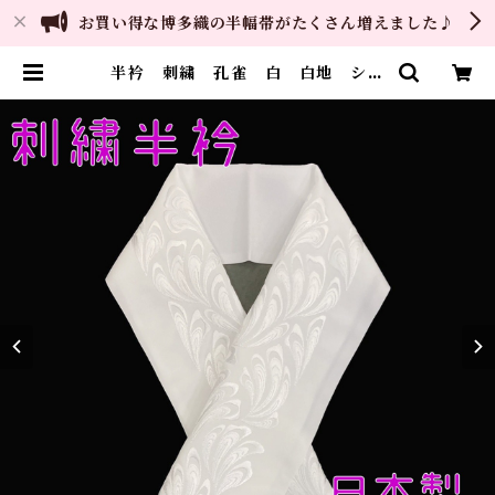
お買い得な博多織の半幅帯がたくさん増えました♪
半衿 刺繍 孔雀 白 白地 シル
エリー 新合繊 日本製 刺繍衿
和装小物 着物 成人式 卒業式
結婚式 | ご縁や 着物・帯・和装小
物 呉服問屋 直販サイト