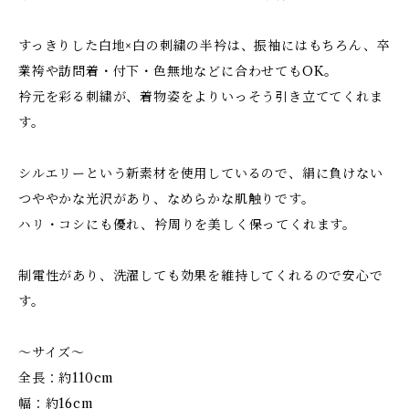
すっきりした白地×白の刺繍の半衿は、振袖にはもちろん、卒
業袴や訪問着・付下・色無地などに合わせてもOK。
衿元を彩る刺繍が、着物姿をよりいっそう引き立ててくれま
す。
シルエリーという新素材を使用しているので、絹に負けない
つややかな光沢があり、なめらかな肌触りです。
ハリ・コシにも優れ、衿周りを美しく保ってくれます。
制電性があり、洗濯しても効果を維持してくれるので安心で
す。
～サイズ～
全長：約110cm
幅：約16cm