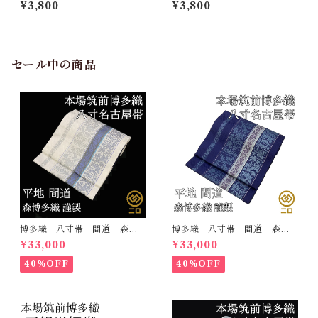
銀 白地 シルエリー 新合
紋 金 白地 シルエリー
¥3,800
¥3,800
繊 日本製 刺繍衿 和装小
新合繊 日本製 刺繍衿 和
物 着物 成人式 卒業式
装小物 着物 成人式 卒業
結婚式
式 結婚式
セール中の商品
博多織 八寸帯 間道 森博
博多織 八寸帯 間道 森博
多織 正絹 日本製 未仕立
多織 正絹 日本製 未仕立
¥33,000
¥33,000
て 名古屋帯
て 名古屋帯
40%OFF
40%OFF