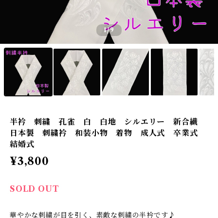
1
/9
半衿 刺繍 孔雀 白 白地 シルエリー 新合繊
日本製 刺繍衿 和装小物 着物 成人式 卒業式
結婚式
¥3,800
SOLD OUT
華やかな刺繍が目を引く、素敵な刺繍の半衿です♪