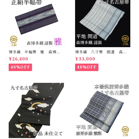
博多織 半幅帯 雅 森博多
博多織 八寸帯 間道 森博
織 正絹 リバーシブル 長
多織 正絹 日本製 未仕立
¥26,400
¥33,000
さ/3m78cm 日本製 和装
て 名古屋帯
小袋帯 半巾帯
40%OFF
40%OFF