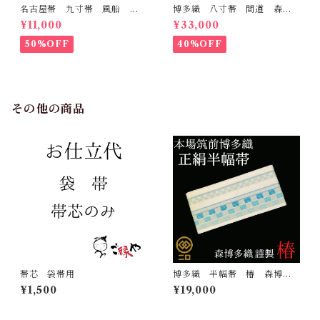
名古屋帯 九寸帯 風船
博多織 八寸帯 間道 森博
雲 虹 正絹 日本製 九寸
多織 正絹 日本製 未仕立
¥11,000
¥33,000
名古屋帯
て 名古屋帯
50%OFF
40%OFF
その他の商品
帯芯 袋帯用
博多織 半幅帯 椿 森博多
織 正絹 長さ/3m78cm 日
¥1,500
¥19,000
本製 和装 小袋帯 半巾帯