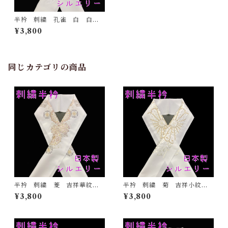
半衿 刺繍 孔雀 白 白
地 シルエリー 新合繊 日
¥3,800
本製 刺繍衿 和装小物 着
物 成人式 卒業式 結婚式
同じカテゴリの商品
半衿 刺繍 菱 吉祥華紋
半衿 刺繍 菊 吉祥小紋
白地 シルエリー 新合繊
金 白地 シルエリー 新合
¥3,800
¥3,800
日本製 刺繍衿 和装小物
繊 日本製 刺繍衿 和装小
着物 成人式 卒業式 結婚
物 着物 成人式 卒業式
式
結婚式