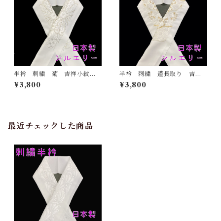
半衿 刺繍 菊 吉祥小紋
半衿 刺繍 道長取り 吉祥
銀 白地 シルエリー 新合
紋 金 白地 シルエリー
¥3,800
¥3,800
繊 日本製 刺繍衿 和装小
新合繊 日本製 刺繍衿 和
物 着物 成人式 卒業式
装小物 着物 成人式 卒業
結婚式
式 結婚式
最近チェックした商品