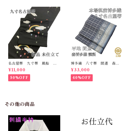
名古屋帯 九寸帯 風船
博多織 八寸帯 間道 森博
雲 虹 正絹 日本製 九寸
多織 正絹 日本製 未仕立
¥11,000
¥33,000
名古屋帯
て 名古屋帯
50%OFF
40%OFF
その他の商品