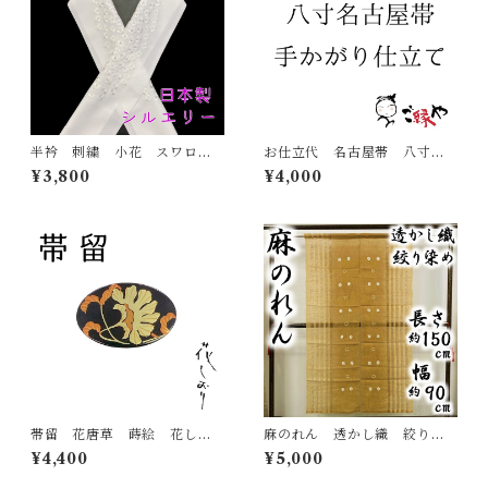
半衿 刺繍 小花 スワロフ
お仕立代 名古屋帯 八寸
スキー 白 白地 シルエリ
帯 手かがり仕立て
¥3,800
¥4,000
ー 新合繊 日本製 刺繍
衿 和装小物 着物 成人
式 卒業式 結婚式
帯留 花唐草 蒔絵 花しお
麻のれん 透かし織 絞り染
り 大原商店 帯飾り 日本
め 化粧箱付き カラシ
¥4,400
¥5,000
製 和装小物
麻 暖簾 和のインテリア