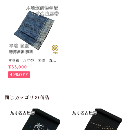
博多織 八寸帯 間道 森博
多織 正絹 日本製 未仕立
¥33,000
て 名古屋帯
40%OFF
同じカテゴリの商品