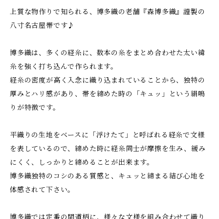
上質な物作りで知られる、博多織の老舗『森博多織』謹製の
八寸名古屋帯です♪
博多織は、多くの経糸に、数本の糸をまとめ合わせた太い緯
糸を強く打ち込んで作られます。
経糸の密度が高く入念に織り込まれていることから、独特の
厚みとハリ感があり、帯を締めた時の「キュッ」という絹鳴
りが特徴です。
平織りの生地をベースに「浮けたて」と呼ばれる経糸で文様
を表しているので、締めた時に経糸同士が摩擦を生み、緩み
にくく、しっかりと締めることが出来ます。
博多織独特のコシのある質感と、キュッと締まる結び心地を
体感されて下さい。
博多織では定番の間道柄に、様々な文様を組み合わせて織り