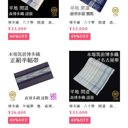
博多織 八寸帯 間道 森博
博多織 八寸帯 間道 森博
多織 正絹 日本製 未仕立
多織 正絹 日本製 未仕立
¥33,000
¥33,000
て 名古屋帯
て 名古屋帯
40%OFF
40%OFF
博多織 半幅帯 雅 森博多
博多織 八寸帯 間道 森博
織 正絹 リバーシブル 長
多織 正絹 日本製 未仕立
¥26,400
¥33,000
さ/3m78cm 日本製 和装
て 名古屋帯
小袋帯 半巾帯
40%OFF
40%OFF