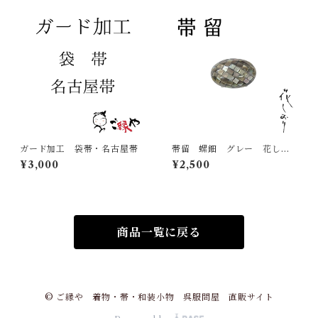
ガード加工 袋帯・名古屋帯
帯留 螺鈿 グレー 花しお
り 大原商店 帯飾り 日本
¥3,000
¥2,500
製 和装小物
商品一覧に戻る
© ご縁や 着物・帯・和装小物 呉服問屋 直販サイト