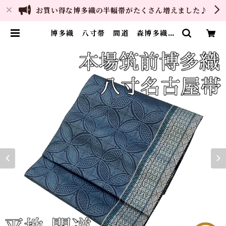
お買い得な博多織の半幅帯がたくさん増えました♪
博多織 八寸帯 間道 森博多織
正絹 日本製 未仕立て 名古屋帯
| ご縁や 着物・帯・和装小物 呉
服問屋 直販サイト