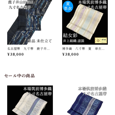
名古屋帯 九寸帯 鹿子井山
博多織 八寸帯 夏 単衣
田謹製 正絹 日本製 西陣
結女彩 井上絹織 正絹 日
¥38,000
¥38,000
織 九寸名古屋帯 鹿子井山
本製 未仕立て 名古屋帯
田
セール中の商品