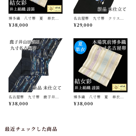
博多織 八寸帯 夏 単衣
名古屋帯 九寸帯 クリスマ
結女彩 井上絹織 正絹 日
ス 刺繍 オーメント 黒
¥38,000
¥29,000
本製 未仕立て 名古屋帯
正絹 日本製 西陣 九寸名
古屋帯 大光謹製
名古屋帯 九寸帯 鹿子井山
博多織 八寸帯 夏 単衣
田謹製 正絹 日本製 西陣
結女彩 井上絹織 正絹 日
¥38,000
¥38,000
織 九寸名古屋帯 鹿子井山
本製 未仕立て 名古屋帯
田
最近チェックした商品