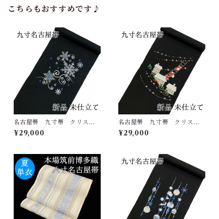
こちらもおすすめです♪
名古屋帯 九寸帯 クリスマ
名古屋帯 九寸帯 クリスマ
ス 刺繍 雪華文 黒 正
ス 刺繍 サンタクロース
¥29,000
¥29,000
絹 日本製 西陣 九寸名古
黒 正絹 日本製 西陣 九
屋帯 大光謹製
寸名古屋帯 大光謹製