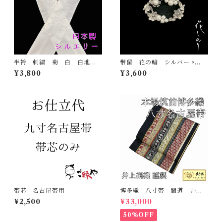
半衿 刺繍 菊 白 白地
帯留 花の輪 シルバー ×
シルエリー 新合繊 日本
白 花しおり 大原商店 帯
¥3,800
¥3,600
製 刺繍衿 和装小物 着
飾り 日本製 和装小物
物 成人式 卒業式 結婚式
帯芯 名古屋帯用
博多織 八寸帯 間道 井上
絹織 正絹 日本製 未仕立
¥2,500
¥33,000
て 名古屋帯
50%OFF