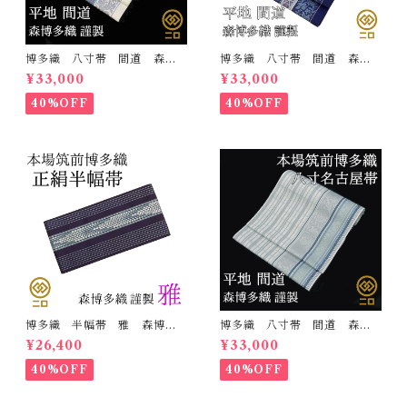
博多織 八寸帯 間道 森博
博多織 八寸帯 間道 森博
多織 正絹 日本製 未仕立
多織 正絹 日本製 未仕立
¥33,000
¥33,000
て 名古屋帯
て 名古屋帯
40%OFF
40%OFF
博多織 半幅帯 雅 森博多
博多織 八寸帯 間道 森博
織 正絹 リバーシブル 長
多織 正絹 日本製 未仕立
¥26,400
¥33,000
さ/3m78cm 日本製 和装
て 名古屋帯
小袋帯 半巾帯
40%OFF
40%OFF