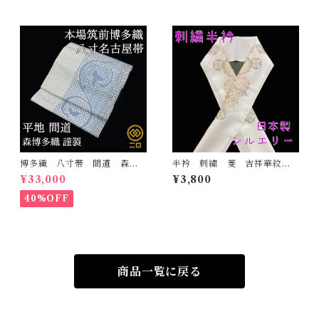
博多織 八寸帯 間道 森博
半衿 刺繍 菱 吉祥華紋
多織 正絹 日本製 未仕立
白地 シルエリー 新合繊
¥33,000
¥3,800
て 名古屋帯
日本製 刺繍衿 和装小物
着物 成人式 卒業式 結婚
40%OFF
式
商品一覧に戻る