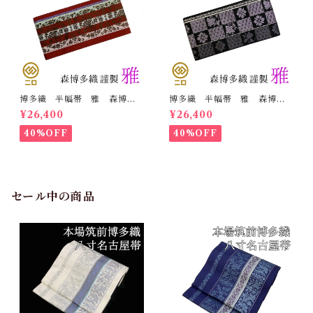
博多織 半幅帯 雅 森博多
博多織 半幅帯 雅 森博多
織 正絹 リバーシブル 長
織 正絹 リバーシブル 長
¥26,400
¥26,400
さ/3m78cm 日本製 和装
さ/3m78cm 日本製 和装
小袋帯 半巾帯
小袋帯 半巾帯
40%OFF
40%OFF
セール中の商品