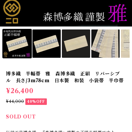
1
/12
博多織 半幅帯 雅 森博多織 正絹 リバーシブ
ル 長さ/3m78cm 日本製 和装 小袋帯 半巾帯
¥26,400
¥44,000
40%OFF
SOLD OUT