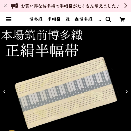
お買い得な博多織の半幅帯がたくさん増えました♪
博多織 半幅帯 雅 森博多織 正
絹 リバーシブル 長さ/3m78cm
日本製 和装 小袋帯 半巾帯 |
ご縁や 着物・帯・和装小物 呉服
問屋 直販サイト