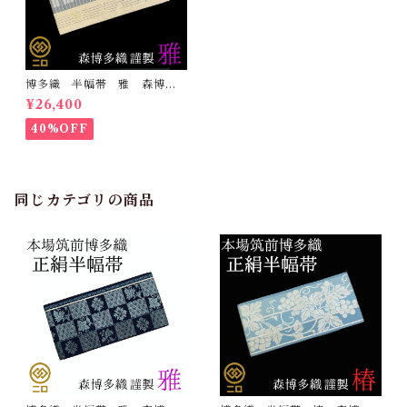
博多織 半幅帯 雅 森博多
織 正絹 リバーシブル 長
¥26,400
さ/3m78cm 日本製 和装
小袋帯 半巾帯
40%OFF
同じカテゴリの商品