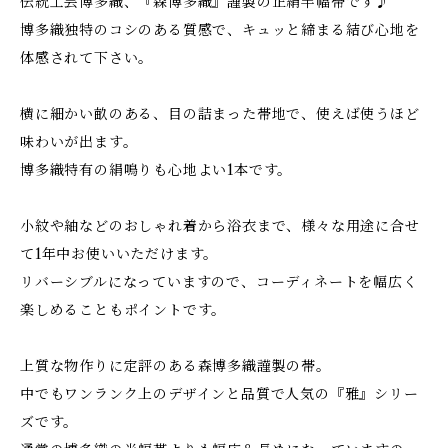
伝統工芸博多織、『森博多織』謹製の正絹半幅帯です♪
博多織独特のコシのある質感で、キュッと締まる結び心地を
体感されて下さい。
横に細かい畝のある、目の詰まった帯地で、使えば使うほど
味わいが出ます。
博多織特有の絹鳴りも心地よい1本です。
小紋や紬などのおしゃれ着から浴衣まで、様々な用途に合せ
て1年中お使いいただけます。
リバーシブルになっていますので、コーディネートを幅広く
楽しめることもポイントです。
上質な物作りに定評のある森博多織謹製の帯。
中でもワンランク上のデザインと品質で人気の『雅』シリー
ズです。