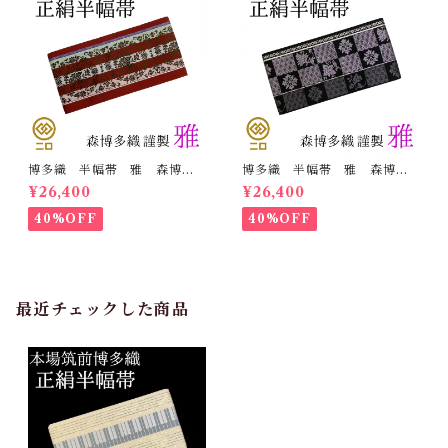
博多織 半幅帯 雅 森博多
博多織 半幅帯 雅 森博多
織 正絹 リバーシブル 長
織 正絹 リバーシブル 長
¥26,400
¥26,400
さ/3m78cm 日本製 和装
さ/3m78cm 日本製 和装
小袋帯 半巾帯
小袋帯 半巾帯
40%OFF
40%OFF
最近チェックした商品