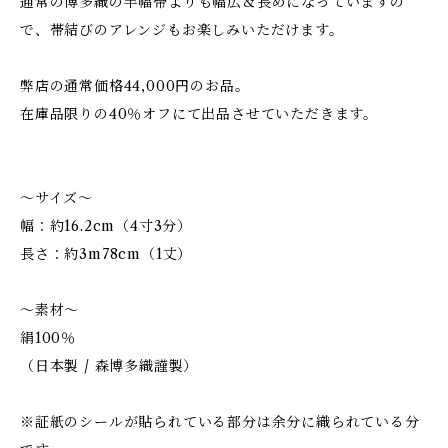
通常の博多織の半幅帯よりも幅広＆長めになっていますの
で、帯結びのアレンジもお楽しみいただけます。
弊店の通常価格44,000円のお品。
在庫品限りの40％オフにて出品させていただきます。
～サイズ～
幅：約16.2cm（4寸3分）
長さ：約3m78cm（1丈）
～素材～
絹100％
（日本製 / 森博多織謹製）
※証紙のシールが貼られている部分は余分に織られている分