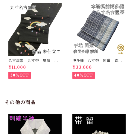
名古屋帯 九寸帯 風船
博多織 八寸帯 間道 森博
雲 虹 正絹 日本製 九寸
多織 正絹 日本製 未仕立
¥11,000
¥33,000
名古屋帯
て 名古屋帯
50%OFF
40%OFF
その他の商品