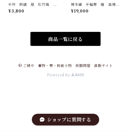
半衿 刺繍 扇 松竹梅
博多織 半幅帯 椿 森博多
金 白地 シルエリー 新合
織 正絹 長さ/3m78cm 日
¥3,800
¥19,000
繊 日本製 刺繍衿 和装小
本製 和装 小袋帯 半巾帯
物 着物 成人式 卒業式
結婚式
商品一覧に戻る
© ご縁や 着物・帯・和装小物 呉服問屋 直販サイト
Powered by
ショップに質問する