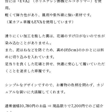
台には『EVA』（ポリエチレン酢酸ピルコポリマー）を使
用。
軽くて弾力性があり、風雨や紫外線に強い素材です。
（某カフェ草履もEVAを使用しています）
滑りにくい加工を施した裏は、花緒のすげ口がないので水が
染み込むことがありません。
また、泥はねなどを防ぐため、高め(約5cm)のかかとには斜
めに切り込みを入れています。
足当りを良くした花緒と併せ、快適に安心して履いていただ
くことを追求した草履です。
シンプルなデザインですので、お着物の色柄を問わず、カジ
ュアルな装いに大活躍してくれます。
通常価格10,780円のお品 ⇒ 現品限りで7,200円でのご紹介