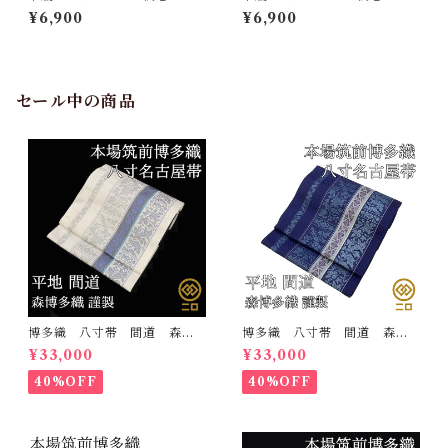
黒 フリーサイズ 大阪ぞう
ーキー フリーサイズ 大阪
¥6,900
¥6,900
り 日本製 認定証付き 和
ぞうり 日本製 認定証付
装 履き物
き 和装 履き物
セール中の商品
博多織 八寸帯 間道 森博
博多織 八寸帯 間道 森博
多織 正絹 日本製 未仕立
多織 正絹 日本製 未仕立
¥33,000
¥33,000
て 名古屋帯
て 名古屋帯
40%OFF
40%OFF