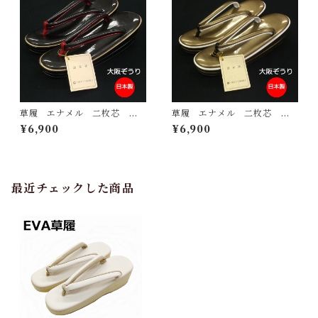
草履 エナメル 二枚芯
草履 エナメル 二枚芯 カ
黒 フリーサイズ 大阪ぞう
ーキー フリーサイズ 大阪
¥6,900
¥6,900
り 日本製 認定証付き 和
ぞうり 日本製 認定証付
装 履き物
き 和装 履き物
最近チェックした商品