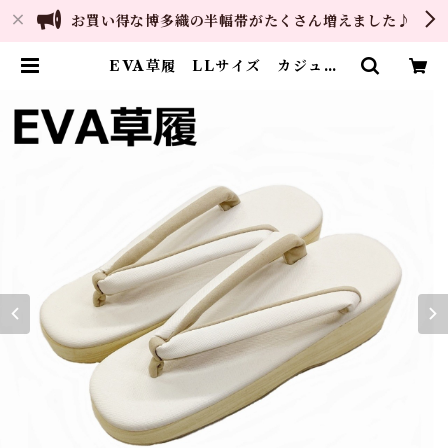
お買い得な博多織の半幅帯がたくさん増えました♪
EVA草履 LLサイズ カジュア
ル お洒落 草履 | ご縁や 着物・
帯・和装小物 呉服問屋 直販サイ
ト