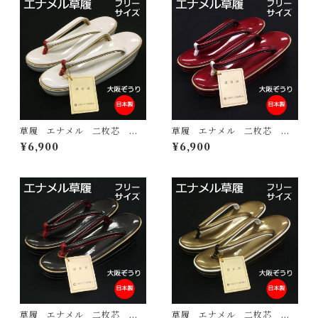
草履 エナメル 二枚芯
草履 エナメル 二枚芯
白 フリーサイズ 大阪ぞう
赤 フリーサイズ 大阪ぞう
¥6,900
¥6,900
り 日本製 認定証付き 和
り 日本製 認定証付き 和
装 履き物
装 履き物
草履 エナメル 二枚芯
草履 エナメル 二枚芯 カ