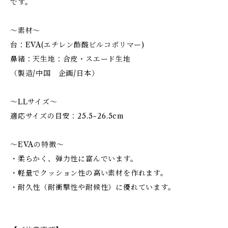
です。
～素材～
台：EVA(エチレン酢酸ビルコポリマー)
鼻緒：天生地：合皮・スエード生地
（製造/中国 企画/日本）
～LLサイズ～
適応サイズの目安：25.5~26.5cm
～EVAの特徴～
・柔らかく、弾力性に富んでいます。
・軽量でクッション性の高い素材を作れます。
・耐久性（耐衝撃性や耐候性）に優れています。