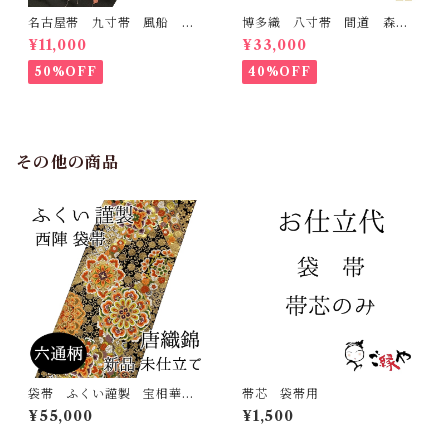
名古屋帯 九寸帯 風船
博多織 八寸帯 間道 森博
雲 虹 正絹 日本製 九寸
多織 正絹 日本製 未仕立
¥11,000
¥33,000
名古屋帯
て 名古屋帯
50%OFF
40%OFF
その他の商品
袋帯 ふくい謹製 宝相華
帯芯 袋帯用
菊唐草 六通柄 唐織錦 西
¥55,000
¥1,500
陣 正絹 日本製 未仕立
て 振袖 古典