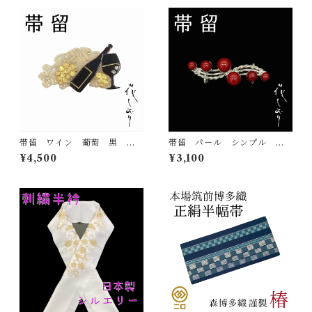
帯留 ワイン 葡萄 黒 花
帯留 パール シンプル
しおり 大原商店 帯飾り
赤 花しおり 大原商店 帯
¥4,500
¥3,100
日本製 和装小物
飾り 日本製 和装小物