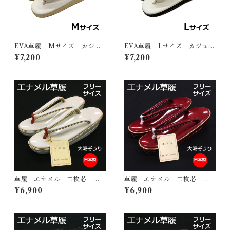
EVA草履 Mサイズ カジュ
EVA草履 Lサイズ カジュア
アル お洒落 草履
ル お洒落 草履
¥7,200
¥7,200
草履 エナメル 二枚芯
草履 エナメル 二枚芯
白 フリーサイズ 大阪ぞう
赤 フリーサイズ 大阪ぞう
¥6,900
¥6,900
り 日本製 認定証付き 和
り 日本製 認定証付き 和
装 履き物
装 履き物