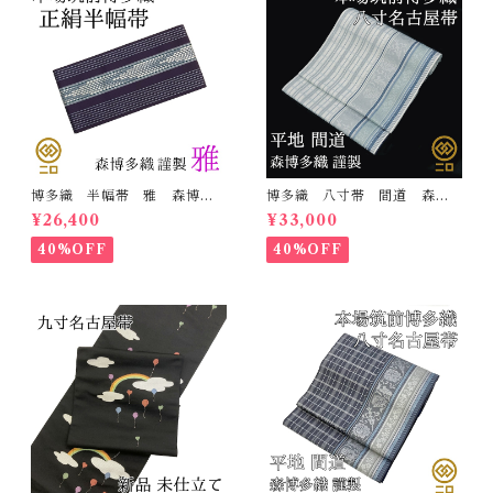
博多織 半幅帯 雅 森博多
博多織 八寸帯 間道 森博
織 正絹 リバーシブル 長
多織 正絹 日本製 未仕立
¥26,400
¥33,000
さ/3m78cm 日本製 和装
て 名古屋帯
小袋帯 半巾帯
40%OFF
40%OFF