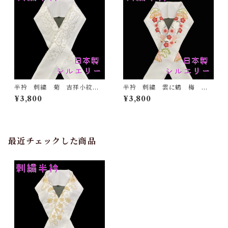
半衿 刺繍 菊 吉祥小紋
半衿 刺繍 雲に鶴 梅
銀 白地 シルエリー 新合
松 白地 シルエリー 新合
¥3,800
¥3,800
繊 日本製 刺繍衿 和装小
繊 日本製 刺繍衿 和装小
物 着物 成人式 卒業式
物 着物 成人式 卒業式
結婚式
結婚式
最近チェックした商品