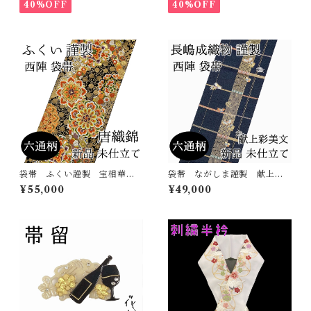
小袋帯 半巾帯
40%OFF
40%OFF
袋帯 ふくい謹製 宝相華
袋帯 ながしま謹製 献上彩
菊唐草 六通柄 唐織錦 西
美文 六通柄 西陣 正絹
¥55,000
¥49,000
陣 正絹 日本製 未仕立
日本製 長嶋成織物 吉祥
て 振袖 古典
蝶 花の丸 未仕立て