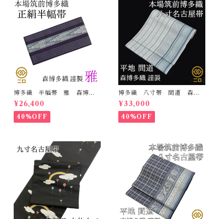
博多織 半幅帯 雅 森博多
博多織 八寸帯 間道 森博
織 正絹 リバーシブル 長
多織 正絹 日本製 未仕立
¥26,400
¥33,000
さ/3m78cm 日本製 和装
て 名古屋帯
小袋帯 半巾帯
40%OFF
40%OFF