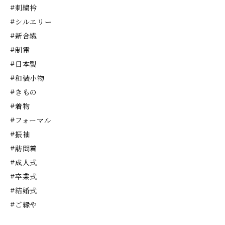
#刺繍衿
#シルエリー
#新合繊
#制電
#日本製
#和装小物
#きもの
#着物
#フォーマル
#振袖
#訪問着
#成人式
#卒業式
#結婚式
#ご縁や