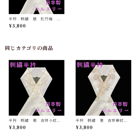
半衿 刺繍 扇 松竹梅
金 白地 シルエリー 新合
¥3,800
繊 日本製 刺繍衿 和装小
物 着物 成人式 卒業式
結婚式
同じカテゴリの商品
半衿 刺繍 菊 吉祥小紋
半衿 刺繍 菱 吉祥華紋
金 白地 シルエリー 新合
白地 シルエリー 新合繊
¥3,800
¥3,800
繊 日本製 刺繍衿 和装小
日本製 刺繍衿 和装小物
物 着物 成人式 卒業式
着物 成人式 卒業式 結婚
結婚式
式