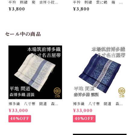
半衿 刺繍 菊 吉祥小紋
半衿 刺繍 雲に鶴 梅
銀 白地 シルエリー 新合
松 白地 シルエリー 新合
¥3,800
¥3,800
繊 日本製 刺繍衿 和装小
繊 日本製 刺繍衿 和装小
物 着物 成人式 卒業式
物 着物 成人式 卒業式
結婚式
結婚式
セール中の商品
博多織 八寸帯 間道 森博
博多織 八寸帯 間道 森博
多織 正絹 日本製 未仕立
多織 正絹 日本製 未仕立
¥33,000
¥33,000
て 名古屋帯
て 名古屋帯
40%OFF
40%OFF