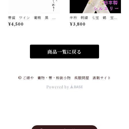
帯留 ワイン 葡萄 黒 花
半衿 刺繍 七宝 鶴 宝尽
しおり 大原商店 帯飾り
くし 白地 シルエリー 新
¥4,500
¥3,800
日本製 和装小物
合繊 日本製 刺繍衿 和装
小物 着物 成人式 卒業
式 結婚式
商品一覧に戻る
© ご縁や 着物・帯・和装小物 呉服問屋 直販サイト
Powered by