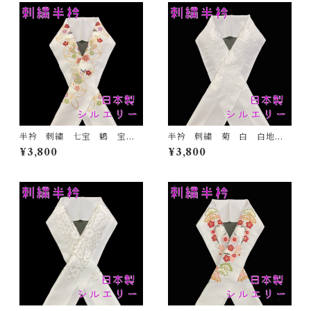
半衿 刺繍 七宝 鶴 宝尽
半衿 刺繍 菊 白 白地
くし 白地 シルエリー 新
シルエリー 新合繊 日本
¥3,800
¥3,800
合繊 日本製 刺繍衿 和装
製 刺繍衿 和装小物 着
小物 着物 成人式 卒業
物 成人式 卒業式 結婚式
式 結婚式