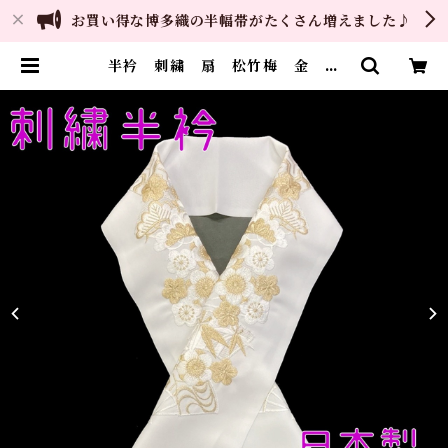
お買い得な博多織の半幅帯がたくさん増えました♪
半衿 刺繍 扇 松竹梅 金 白
地 シルエリー 新合繊 日本製
刺繍衿 和装小物 着物 成人式
卒業式 結婚式 | ご縁や 着物・
帯・和装小物 呉服問屋 直販サイ
ト