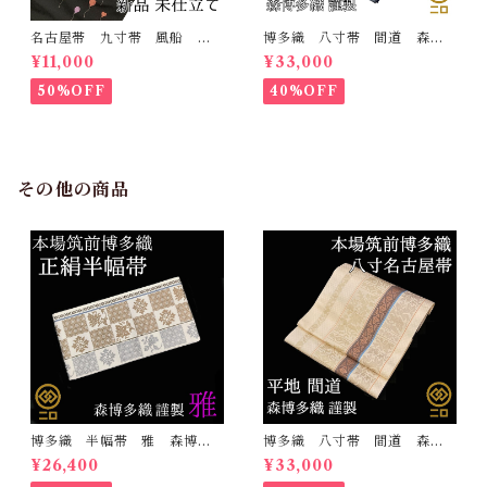
名古屋帯 九寸帯 風船
博多織 八寸帯 間道 森博
雲 虹 正絹 日本製 九寸
多織 正絹 日本製 未仕立
¥11,000
¥33,000
名古屋帯
て 名古屋帯
50%OFF
40%OFF
その他の商品
博多織 半幅帯 雅 森博多
博多織 八寸帯 間道 森博
織 正絹 リバーシブル 長
多織 正絹 日本製 未仕立
¥26,400
¥33,000
さ/3m78cm 日本製 和装
て 名古屋帯