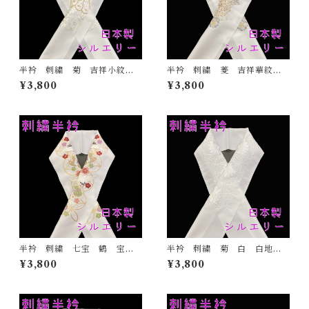
半衿 刺繍 菊 吉祥小紋
半衿 刺繍 菱 吉祥華紋
金 白地 シルエリー 新合
白地 シルエリー 新合繊
¥3,800
¥3,800
繊 日本製 刺繍衿 和装小
日本製 刺繍衿 和装小物
物 着物 成人式 卒業式
着物 成人式 卒業式 結婚
結婚式
式
半衿 刺繍 七宝 鶴 宝尽
半衿 刺繍 菊 白 白地
くし 白地 シルエリー 新
シルエリー 新合繊 日本
¥3,800
¥3,800
合繊 日本製 刺繍衿 和装
製 刺繍衿 和装小物 着
小物 着物 成人式 卒業
物 成人式 卒業式 結婚式
式 結婚式