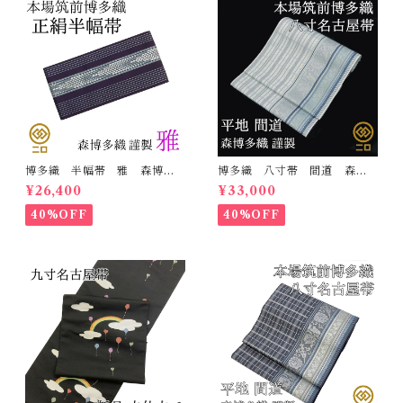
博多織 半幅帯 雅 森博多
博多織 八寸帯 間道 森博
織 正絹 リバーシブル 長
多織 正絹 日本製 未仕立
¥26,400
¥33,000
さ/3m78cm 日本製 和装
て 名古屋帯
小袋帯 半巾帯
40%OFF
40%OFF