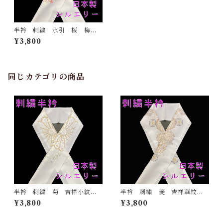
半衿 刺繍 水引 桜 梅
白地 シルエリー 新合繊
¥3,800
日本製 刺繍衿 和装小物
着物 成人式 卒業式 結婚
式
同じカテゴリの商品
半衿 刺繍 菊 吉祥小紋
半衿 刺繍 菱 吉祥華紋
金 白地 シルエリー 新合
白地 シルエリー 新合繊
¥3,800
¥3,800
繊 日本製 刺繍衿 和装小
日本製 刺繍衿 和装小物
物 着物 成人式 卒業式
着物 成人式 卒業式 結婚
結婚式
式