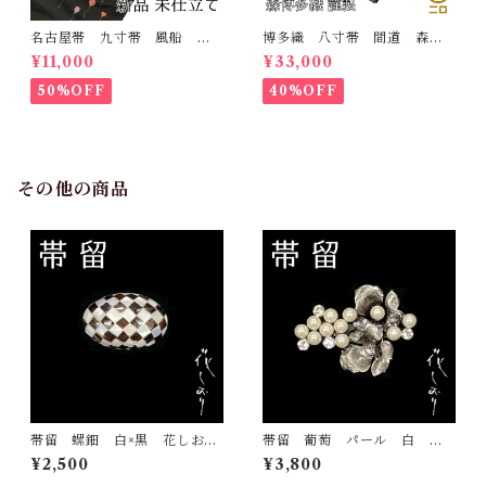
名古屋帯 九寸帯 風船
博多織 八寸帯 間道 森博
雲 虹 正絹 日本製 九寸
多織 正絹 日本製 未仕立
¥11,000
¥33,000
名古屋帯
て 名古屋帯
50%OFF
40%OFF
その他の商品
帯留 螺鈿 白×黒 花しお
帯留 葡萄 パール 白 花
り 大原商店 帯飾り 日本
しおり 大原商店 帯飾り
¥2,500
¥3,800
製 和装小物
日本製 和装小物