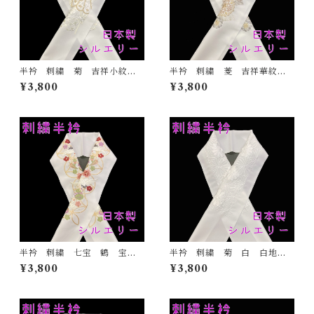
半衿 刺繍 菊 吉祥小紋
半衿 刺繍 菱 吉祥華紋
金 白地 シルエリー 新合
白地 シルエリー 新合繊
¥3,800
¥3,800
繊 日本製 刺繍衿 和装小
日本製 刺繍衿 和装小物
物 着物 成人式 卒業式
着物 成人式 卒業式 結婚
結婚式
式
半衿 刺繍 七宝 鶴 宝尽
半衿 刺繍 菊 白 白地
くし 白地 シルエリー 新
シルエリー 新合繊 日本
¥3,800
¥3,800
合繊 日本製 刺繍衿 和装
製 刺繍衿 和装小物 着
小物 着物 成人式 卒業
物 成人式 卒業式 結婚式
式 結婚式