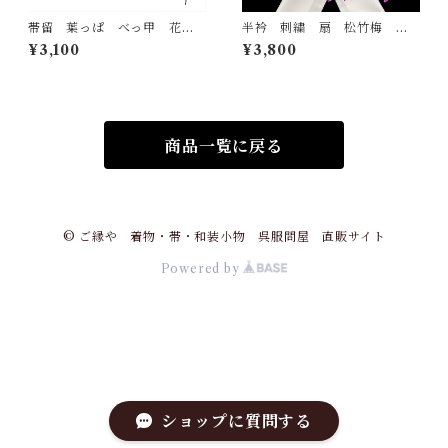
帯留 葉っぱ べっ甲 花し
半衿 刺繍 扇 松竹梅
おり 大原商店 帯飾り 日
金 白地 シルエリー 新合
¥3,100
¥3,800
本製 和装小物
繊 日本製 刺繍衿 和装小
物 着物 成人式 卒業式
結婚式
商品一覧に戻る
© ご縁や 着物・帯・和装小物 呉服問屋 直販サイト
Powered by
ショップに質問する