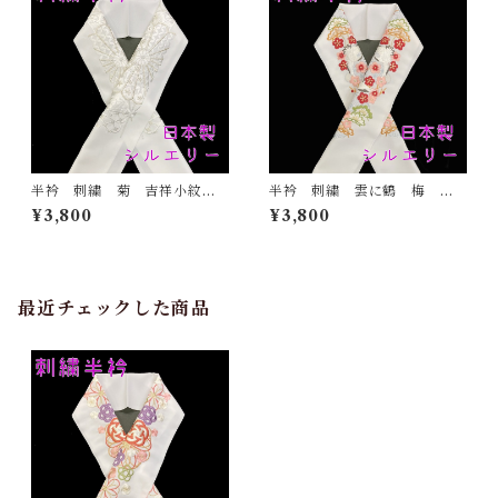
半衿 刺繍 菊 吉祥小紋
半衿 刺繍 雲に鶴 梅
銀 白地 シルエリー 新合
松 白地 シルエリー 新合
¥3,800
¥3,800
繊 日本製 刺繍衿 和装小
繊 日本製 刺繍衿 和装小
物 着物 成人式 卒業式
物 着物 成人式 卒業式
結婚式
結婚式
最近チェックした商品