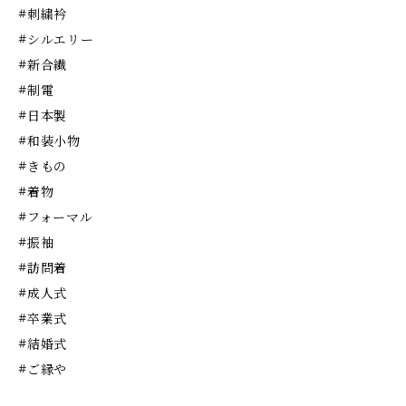
#刺繍衿
#シルエリー
#新合繊
#制電
#日本製
#和装小物
#きもの
#着物
#フォーマル
#振袖
#訪問着
#成人式
#卒業式
#結婚式
#ご縁や