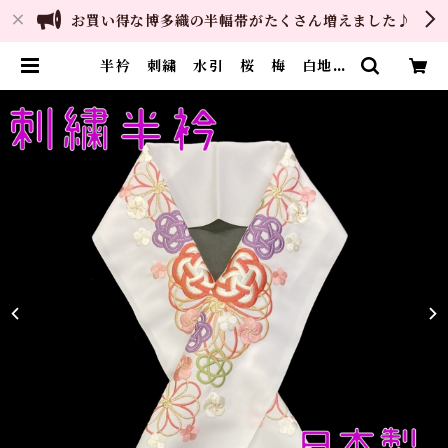
お買い得な博多織の半幅帯がたくさん増えました♪
半衿 刺繍 水引 桜 梅 白地
シルエリー 新合繊 日本製 刺繍
衿 和装小物 着物 成人式 卒業
式 結婚式 | ご縁や 着物・帯・和
装小物 呉服問屋 直販サイト