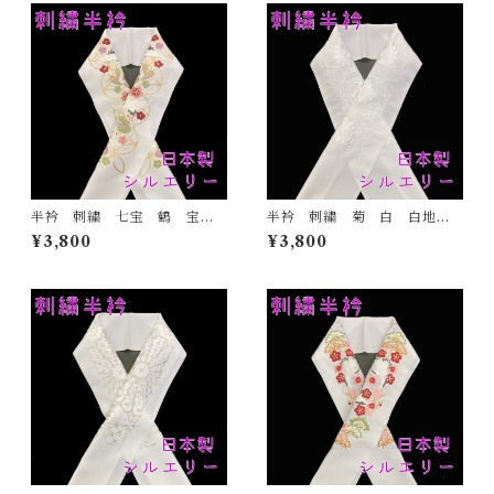
半衿 刺繍 七宝 鶴 宝尽
半衿 刺繍 菊 白 白地
くし 白地 シルエリー 新
シルエリー 新合繊 日本
¥3,800
¥3,800
合繊 日本製 刺繍衿 和装
製 刺繍衿 和装小物 着
小物 着物 成人式 卒業
物 成人式 卒業式 結婚式
式 結婚式