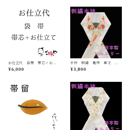
お仕立代 袋帯 帯芯＋お仕
半衿 刺繍 亀甲 華文 白
立て
地 シルエリー 新合繊 日
¥6,000
¥3,800
本製 刺繍衿 和装小物 着
物 成人式 卒業式 結婚式