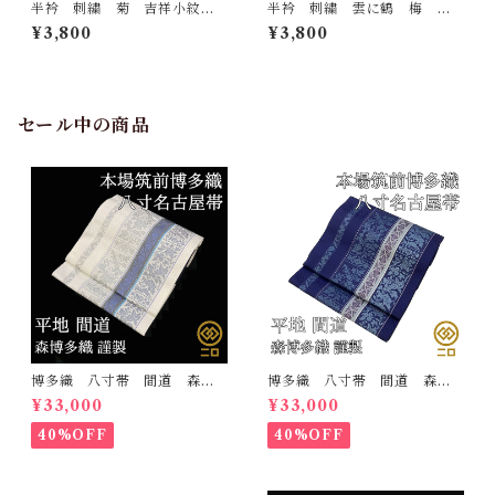
半衿 刺繍 菊 吉祥小紋
半衿 刺繍 雲に鶴 梅
銀 白地 シルエリー 新合
松 白地 シルエリー 新合
¥3,800
¥3,800
繊 日本製 刺繍衿 和装小
繊 日本製 刺繍衿 和装小
物 着物 成人式 卒業式
物 着物 成人式 卒業式
結婚式
結婚式
セール中の商品
博多織 八寸帯 間道 森博
博多織 八寸帯 間道 森博
多織 正絹 日本製 未仕立
多織 正絹 日本製 未仕立
¥33,000
¥33,000
て 名古屋帯
て 名古屋帯
40%OFF
40%OFF