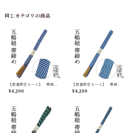
びじめ ふりそで
同じカテゴリの商品
【数量限定セール】 帯締
【数量限定セール】 帯締
め 五嶋紐 江戸組紐 帯
め 五嶋紐 江戸組紐 帯
¥4,200
¥4,200
〆 おびじめ 正絹 日本
〆 おびじめ 正絹 日本
製 無形文化財
製 無形文化財