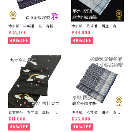
博多織 半幅帯 雅 森博多
博多織 八寸帯 間道 森博
織 正絹 リバーシブル 長
多織 正絹 日本製 未仕立
¥26,400
¥33,000
さ/3m78cm 日本製 和装
て 名古屋帯
小袋帯 半巾帯
40%OFF
40%OFF
名古屋帯 九寸帯 風船
博多織 八寸帯 間道 森博
雲 虹 正絹 日本製 九寸
多織 正絹 日本製 未仕立
¥11,000
¥33,000
名古屋帯
て 名古屋帯
50%OFF
40%OFF