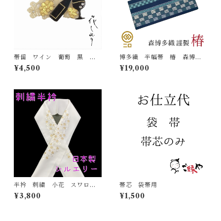
帯留 ワイン 葡萄 黒 花
博多織 半幅帯 椿 森博多
しおり 大原商店 帯飾り
織 正絹 長さ/3m78cm 日
¥4,500
¥19,000
日本製 和装小物
本製 和装 小袋帯 半巾帯
半衿 刺繍 小花 スワロフ
帯芯 袋帯用
スキー 金 白地 シルエリ
¥3,800
¥1,500
ー 新合繊 日本製 刺繍
衿 和装小物 着物 成人
式 卒業式 結婚式