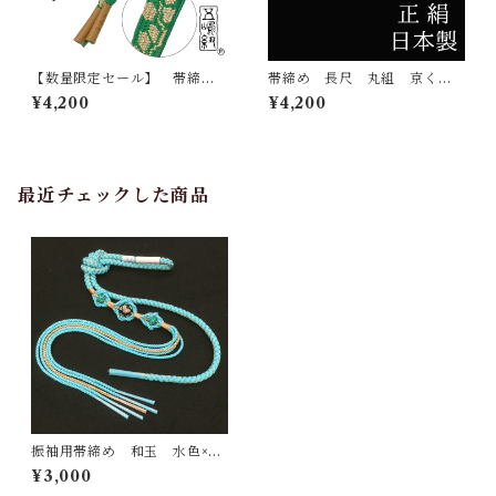
【数量限定セール】 帯締
帯締め 長尺 丸組 京くみ
め 五嶋紐 江戸組紐 帯
ひも 正絹 日本製 ozt10
¥4,200
¥4,200
〆 おびじめ 正絹 日本
ロングサイズ 2トーン 帯
製 無形文化財
〆 おびじめ 京組紐
最近チェックした商品
振袖用帯締め 和玉 水色×ブ
ルー 手組み 正絹 和装小
¥3,000
物 成人式 着物 帯〆 お