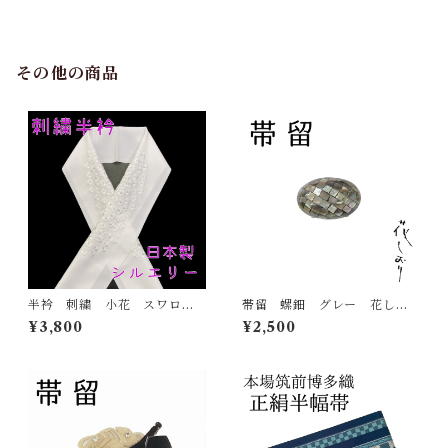
その他の商品
半衿 刺繍 小花 スワロフ
帯留 螺鈿 グレー 花しお
スキー 白 白地 シルエリ
り 大原商店 帯飾り 日本
¥3,800
¥2,500
ー 新合繊 日本製 刺繍
製 和装小物
衿 和装小物 着物 成人
式 卒業式 結婚式