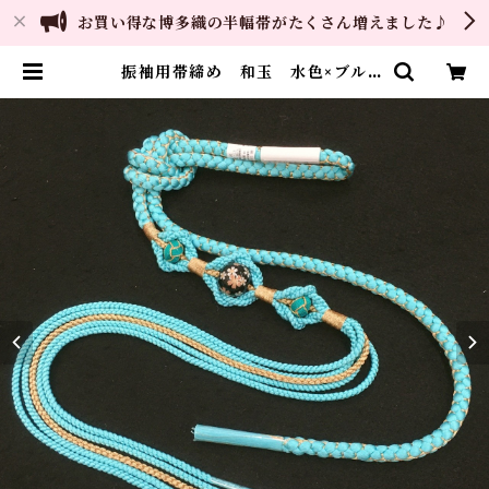
お買い得な博多織の半幅帯がたくさん増えました♪
振袖用帯締め 和玉 水色×ブル
ー 手組み 正絹 和装小物 成人
式 着物 帯〆 おびじめ ふりそ
で | ご縁や 着物・帯・和装小物
呉服問屋 直販サイト