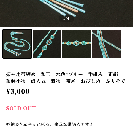
1
/4
振袖用帯締め 和玉 水色×ブルー 手組み 正絹
和装小物 成人式 着物 帯〆 おびじめ ふりそで
¥3,000
SOLD OUT
振袖姿を華やかに彩る、豪華な帯締めです♪