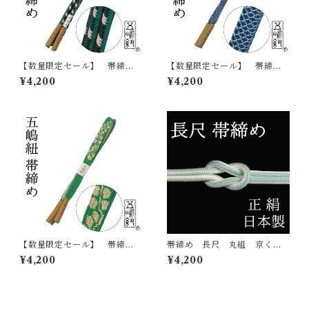
【数量限定セール】 帯締
【数量限定セール】 帯締
め 五嶋紐 江戸組紐 帯
め 五嶋紐 江戸組紐 帯
¥4,200
¥4,200
〆 おびじめ 正絹 日本
〆 おびじめ 正絹 日本
製 無形文化財
製 無形文化財
【数量限定セール】 帯締
帯締め 長尺 丸組 京くみ
め 五嶋紐 江戸組紐 帯
ひも 正絹 日本製 ozt10
¥4,200
¥4,200
〆 おびじめ 正絹 日本
ロングサイズ 2トーン 帯
製 無形文化財
〆 おびじめ 京組紐