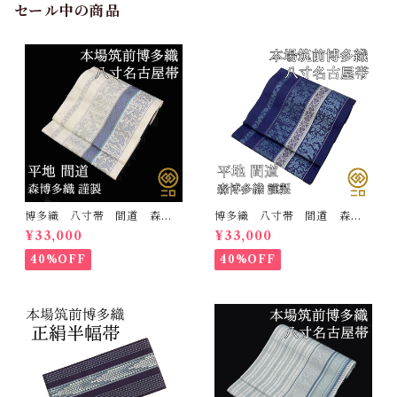
セール中の商品
博多織 八寸帯 間道 森博
博多織 八寸帯 間道 森博
多織 正絹 日本製 未仕立
多織 正絹 日本製 未仕立
¥33,000
¥33,000
て 名古屋帯
て 名古屋帯
40%OFF
40%OFF