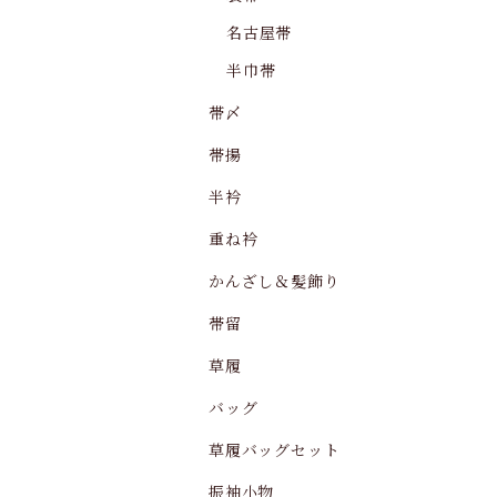
名古屋帯
半巾帯
帯〆
帯揚
半衿
重ね衿
かんざし＆髪飾り
帯留
草履
バッグ
草履バッグセット
振袖小物