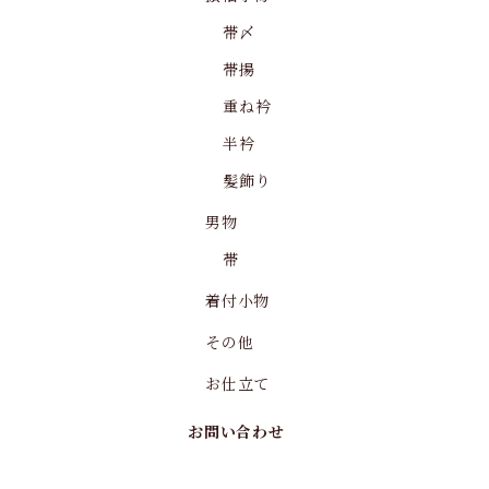
帯〆
帯揚
重ね衿
半衿
髪飾り
男物
帯
着付小物
その他
お仕立て
お問い合わせ