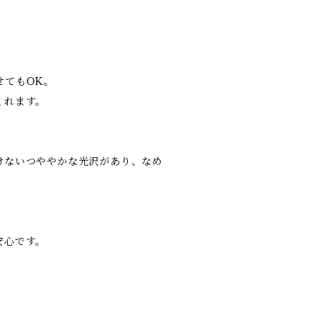
せてもOK。
くれます。
。
けないつややかな光沢があり、なめ
。
安心です。