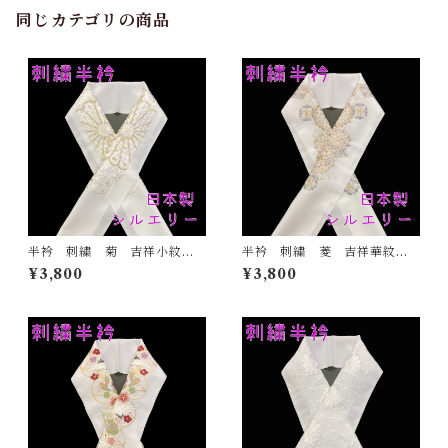
同じカテゴリの商品
半衿 刺繍 菊 吉祥小紋
半衿 刺繍 菱 吉祥華紋
金 白地 シルエリー 新合
白地 シルエリー 新合繊
¥3,800
¥3,800
繊 日本製 刺繍衿 和装小
日本製 刺繍衿 和装小物
物 着物 成人式 卒業式
着物 成人式 卒業式 結婚
結婚式
式