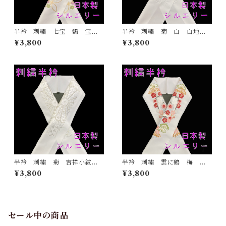
半衿 刺繍 七宝 鶴 宝尽
半衿 刺繍 菊 白 白地
くし 白地 シルエリー 新
シルエリー 新合繊 日本
¥3,800
¥3,800
合繊 日本製 刺繍衿 和装
製 刺繍衿 和装小物 着
小物 着物 成人式 卒業
物 成人式 卒業式 結婚式
式 結婚式
半衿 刺繍 菊 吉祥小紋
半衿 刺繍 雲に鶴 梅
銀 白地 シルエリー 新合
松 白地 シルエリー 新合
¥3,800
¥3,800
繊 日本製 刺繍衿 和装小
繊 日本製 刺繍衿 和装小
物 着物 成人式 卒業式
物 着物 成人式 卒業式
結婚式
結婚式
セール中の商品