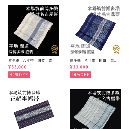
博多織 八寸帯 間道 森博
博多織 八寸帯 間道 森博
多織 正絹 日本製 未仕立
多織 正絹 日本製 未仕立
¥33,000
¥33,000
て 名古屋帯
て 名古屋帯
40%OFF
40%OFF