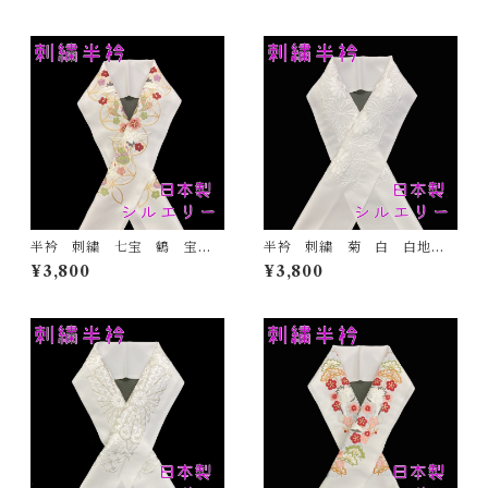
物 着物 成人式 卒業式
着物 成人式 卒業式 結婚
結婚式
式
半衿 刺繍 七宝 鶴 宝尽
半衿 刺繍 菊 白 白地
くし 白地 シルエリー 新
シルエリー 新合繊 日本
¥3,800
¥3,800
合繊 日本製 刺繍衿 和装
製 刺繍衿 和装小物 着
小物 着物 成人式 卒業
物 成人式 卒業式 結婚式
式 結婚式