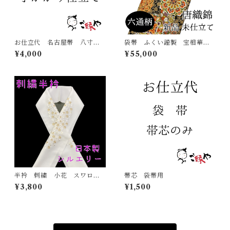
お仕立代 名古屋帯 八寸
袋帯 ふくい謹製 宝相華
帯 手かがり仕立て
菊唐草 六通柄 唐織錦 西
¥4,000
¥55,000
陣 正絹 日本製 未仕立
て 振袖 古典
半衿 刺繍 小花 スワロフ
帯芯 袋帯用
スキー 金 白地 シルエリ
¥3,800
¥1,500
ー 新合繊 日本製 刺繍
衿 和装小物 着物 成人
式 卒業式 結婚式