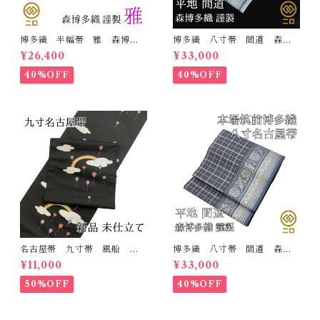
博多織 半幅帯 雅 森博多
博多織 八寸帯 間道 森博
織 正絹 リバーシブル 長
多織 正絹 日本製 未仕立
¥26,400
¥33,000
さ/3m78cm 日本製 和装
て 名古屋帯
小袋帯 半巾帯
40%OFF
40%OFF
名古屋帯 九寸帯 風船
博多織 八寸帯 間道 森博
雲 虹 正絹 日本製 九寸
多織 正絹 日本製 未仕立
¥11,000
¥33,000
名古屋帯
て 名古屋帯
50%OFF
40%OFF