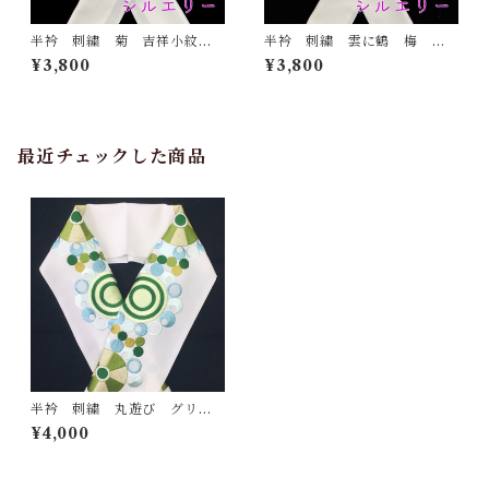
半衿 刺繍 菊 吉祥小紋
半衿 刺繍 雲に鶴 梅
銀 白地 シルエリー 新合
松 白地 シルエリー 新合
¥3,800
¥3,800
繊 日本製 刺繍衿 和装小
繊 日本製 刺繍衿 和装小
物 着物 成人式 卒業式
物 着物 成人式 卒業式
結婚式
結婚式
最近チェックした商品
半衿 刺繍 丸遊び グリー
ン 白地 シルエリー 新合
¥4,000
繊 日本製 和装小物 着
物 成人式 卒業式 結婚式