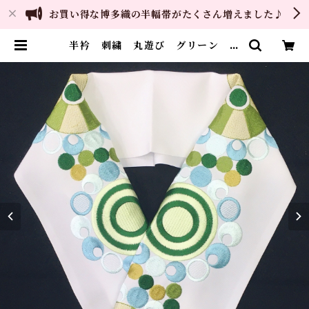
お買い得な博多織の半幅帯がたくさん増えました♪
半衿 刺繍 丸遊び グリーン 白
地 シルエリー 新合繊 日本製
和装小物 着物 成人式 卒業式
結婚式 | ご縁や 着物・帯・和装小
物 呉服問屋 直販サイト