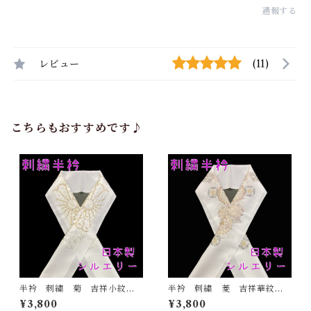
通報する
レビュー
(11)
こちらもおすすめです♪
半衿 刺繍 菊 吉祥小紋
半衿 刺繍 菱 吉祥華紋
金 白地 シルエリー 新合
白地 シルエリー 新合繊
¥3,800
¥3,800
繊 日本製 刺繍衿 和装小
日本製 刺繍衿 和装小物