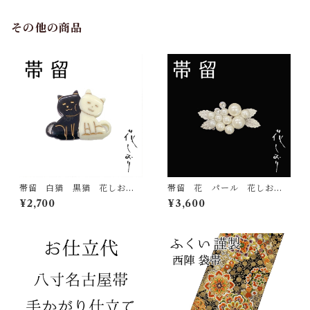
その他の商品
帯留 白猫 黒猫 花しお
帯留 花 パール 花しお
り 大原商店 帯飾り 日本
り 大原商店 帯飾り 日本
¥2,700
¥3,600
製 和装小物
製 和装小物