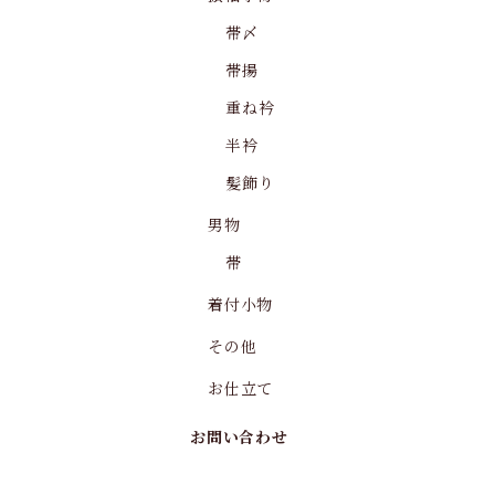
帯〆
帯揚
重ね衿
半衿
髪飾り
男物
帯
着付小物
その他
お仕立て
お問い合わせ