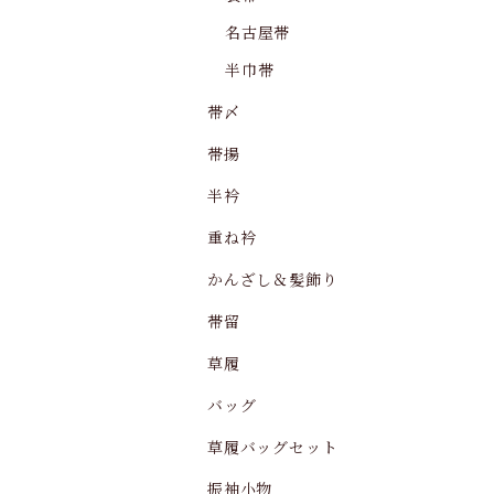
名古屋帯
半巾帯
帯〆
帯揚
半衿
重ね衿
かんざし＆髪飾り
帯留
草履
バッグ
草履バッグセット
振袖小物