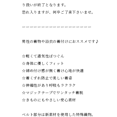
り扱いが終了となります。
恐れ入りますが、何卒ご了承下さいませ。
ーーーーーーーーーーーーーーーーーー
男性の着物や浴衣の着付けにおススメです♪
☆軽くて通気性ばつぐん
☆身体に優しくフィット
☆締め付け感が無く着け心地が快適
☆着くずれ防止で美しい着姿
☆伸縮性があり呼吸もラクラク
☆マジックテープでワンタッチ着脱
☆きものにもやさしい安心素材
ベルト部分は新素材を使用した特殊織物。