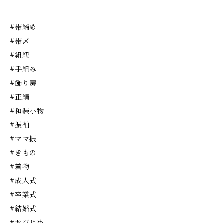
#帯締め
#帯〆
#組紐
#手組み
#飾り房
#正絹
#和装小物
#振袖
#ママ振
#きもの
#着物
#成人式
#卒業式
#結婚式
#おびじめ