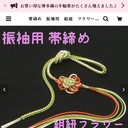
お買い得な博多織の半幅帯がたくさん増えました♪
帯締め 振袖用 組紐 フラワー
グリーン×オレンジ 手組み 正絹 |
ご縁や 着物・帯・和装小物 呉服
問屋 直販サイト