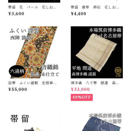
帯留 花 パール 花しお
帯留 唐草 蒔絵 花しお
り 大原商店 帯飾り 日本
り 大原商店 帯飾り 日本
¥3,600
¥4,400
製 和装小物
製 和装小物
袋帯 ふくい謹製 宝相華
博多織 八寸帯 間道 森博
菊唐草 六通柄 唐織錦 西
多織 正絹 日本製 未仕立
¥55,000
¥33,000
陣 正絹 日本製 未仕立
て 名古屋帯
て 振袖 古典
40%OFF