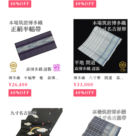
40%OFF
40%OFF
博多織 半幅帯 雅 森博多
博多織 八寸帯 間道 森博
織 正絹 リバーシブル 長
多織 正絹 日本製 未仕立
¥26,400
¥33,000
さ/3m78cm 日本製 和装
て 名古屋帯
小袋帯 半巾帯
40%OFF
40%OFF