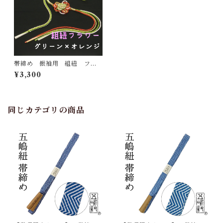
帯締め 振袖用 組紐 フラ
ワー グリーン×オレンジ 手
¥3,300
組み 正絹
同じカテゴリの商品