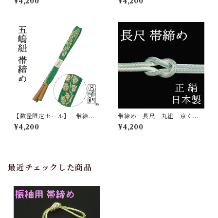
¥4,200
¥4,200
〆 おびじめ 正絹 日本
〆 おびじめ 正絹 日本
製 無形文化財
製 無形文化財
【数量限定セール】 帯締
帯締め 長尺 丸組 京くみ
め 五嶋紐 江戸組紐 帯
ひも 正絹 日本製 ozt10
¥4,200
¥4,200
〆 おびじめ 正絹 日本
ロングサイズ 2トーン 帯
製 無形文化財
〆 おびじめ 京組紐
最近チェックした商品