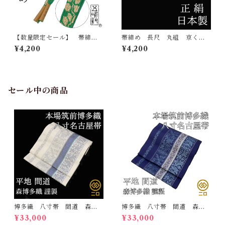
【数量限定セール】 帯締
帯締め 長尺 丸組 京くみ
め 五嶋紐 江戸組紐 帯
ひも 正絹 日本製 ozt10
¥4,200
¥4,200
〆 おびじめ 正絹 日本
ロングサイズ 2トーン 帯
製 無形文化財
〆 おびじめ 京組紐
セール中の商品
博多織 八寸帯 間道 森博
博多織 八寸帯 間道 森博
多織 正絹 日本製 未仕立
多織 正絹 日本製 未仕立
¥33,000
¥33,000
て 名古屋帯
て 名古屋帯