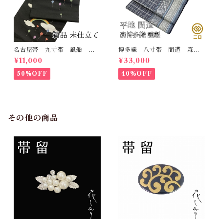
名古屋帯 九寸帯 風船
博多織 八寸帯 間道 森博
雲 虹 正絹 日本製 九寸
多織 正絹 日本製 未仕立
¥11,000
¥33,000
名古屋帯
て 名古屋帯
50%OFF
40%OFF
その他の商品