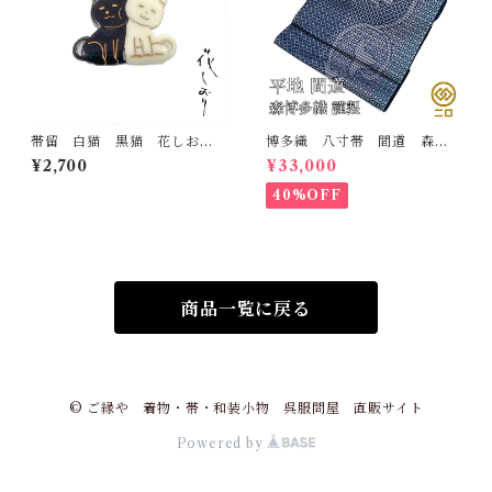
帯留 白猫 黒猫 花しお
博多織 八寸帯 間道 森博
り 大原商店 帯飾り 日本
多織 正絹 日本製 未仕立
¥2,700
¥33,000
製 和装小物
て 名古屋帯
40%OFF
商品一覧に戻る
© ご縁や 着物・帯・和装小物 呉服問屋 直販サイト
Powered by