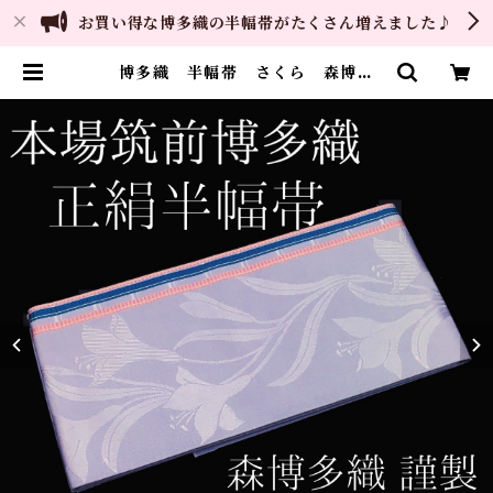
お買い得な博多織の半幅帯がたくさん増えました♪
博多織 半幅帯 さくら 森博多
織 正絹 日本製 和装 小袋帯
半巾帯 | ご縁や 着物・帯・和装小
物 呉服問屋 直販サイト