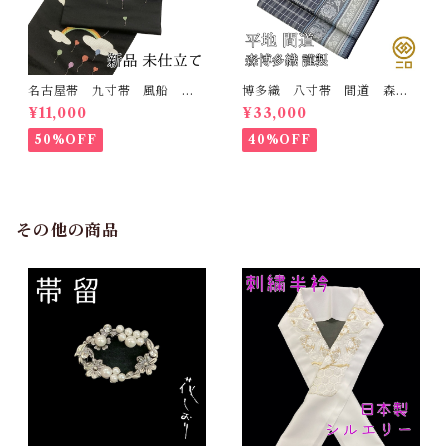
名古屋帯 九寸帯 風船
博多織 八寸帯 間道 森博
雲 虹 正絹 日本製 九寸
多織 正絹 日本製 未仕立
¥11,000
¥33,000
名古屋帯
て 名古屋帯
50%OFF
40%OFF
その他の商品