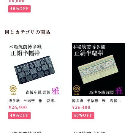
¥6,600
装 小袋帯 半巾帯
40%OFF
同じカテゴリの商品
博多織 半幅帯 雅 森博多
博多織 半幅帯 雅 森博多
織 正絹 リバーシブル 長
織 正絹 リバーシブル 長
¥26,400
¥26,400
さ/3m78cm 日本製 和装
さ/3m78cm 日本製 和装
小袋帯 半巾帯
小袋帯 半巾帯
40%OFF
40%OFF