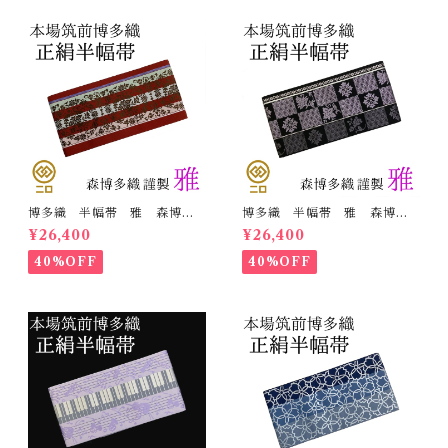
博多織 半幅帯 雅 森博多
博多織 半幅帯 雅 森博多
織 正絹 リバーシブル 長
織 正絹 リバーシブル 長
¥26,400
¥26,400
さ/3m78cm 日本製 和装
さ/3m78cm 日本製 和装
小袋帯 半巾帯
小袋帯 半巾帯
40%OFF
40%OFF