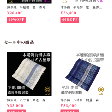
博多織 半幅帯 雅 森博多
博多織 半幅帯 雅 森博多
織 正絹 リバーシブル 長
織 正絹 リバーシブル 長
¥26,400
¥26,400
さ/3m78cm 日本製 和装
さ/3m78cm 日本製 和装
小袋帯 半巾帯
小袋帯 半巾帯
40%OFF
40%OFF
セール中の商品
博多織 八寸帯 間道 森博
博多織 八寸帯 間道 森博
多織 正絹 日本製 未仕立
多織 正絹 日本製 未仕立
¥33,000
¥33,000
て 名古屋帯
て 名古屋帯