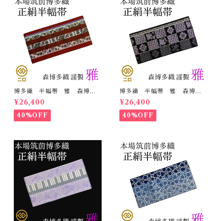
博多織 半幅帯 雅 森博多
博多織 半幅帯 雅 森博多
織 正絹 リバーシブル 長
織 正絹 リバーシブル 長
¥26,400
¥26,400
さ/3m78cm 日本製 和装
さ/3m78cm 日本製 和装
小袋帯 半巾帯
小袋帯 半巾帯
40%OFF
40%OFF