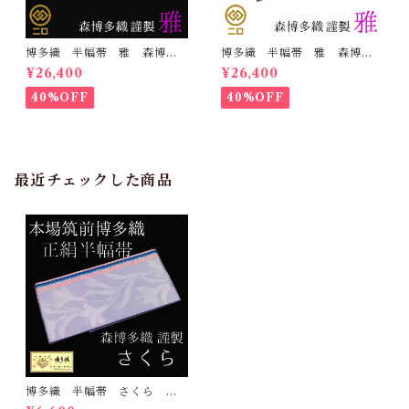
博多織 半幅帯 雅 森博多
博多織 半幅帯 雅 森博多
織 正絹 リバーシブル 長
織 正絹 リバーシブル 長
¥26,400
¥26,400
さ/3m78cm 日本製 和装
さ/3m78cm 日本製 和装
小袋帯 半巾帯
小袋帯 半巾帯
40%OFF
40%OFF
最近チェックした商品
博多織 半幅帯 さくら 森
博多織 正絹 日本製 和