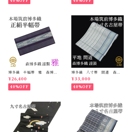
40%OFF
40%OFF
博多織 半幅帯 雅 森博多
博多織 八寸帯 間道 森博
織 正絹 リバーシブル 長
多織 正絹 日本製 未仕立
¥26,400
¥33,000
さ/3m78cm 日本製 和装
て 名古屋帯
小袋帯 半巾帯
40%OFF
40%OFF