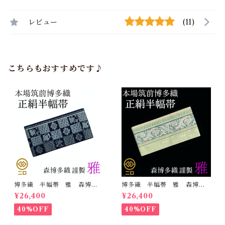
レビュー
(11)
こちらもおすすめです♪
博多織 半幅帯 雅 森博多
博多織 半幅帯 雅 森博多
織 正絹 リバーシブル 長
織 正絹 リバーシブル 長
¥26,400
¥26,400
さ/3m78cm 日本製 和装
さ/3m78cm 日本製 和装
小袋帯 半巾帯
小袋帯 半巾帯
40%OFF
40%OFF