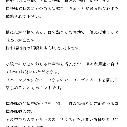
伝統工芸博多織、『森博多織』謹製の正絹半幅帯です♪
博多織独特のコシのある質感で、キュッと締まる結び心地を
体感されて下さい。
横に細かい畝のある、目の詰まった帯地で、使えば使うほど
味わいが出ます。
博多織特有の絹鳴りも心地よい1本です。
小紋や紬などのおしゃれ着から浴衣まで、様々な用途に合せ
て1年中お使いいただけます。
リバーシブルになっていますので、コーディネートを幅広く
楽しめることもポイントです。
博多織の半幅帯の中でも、特に上質な物作りに定評のある森
博多織製の帯。
その中でも人気シリーズの『さくら』をお買い得価格で出品