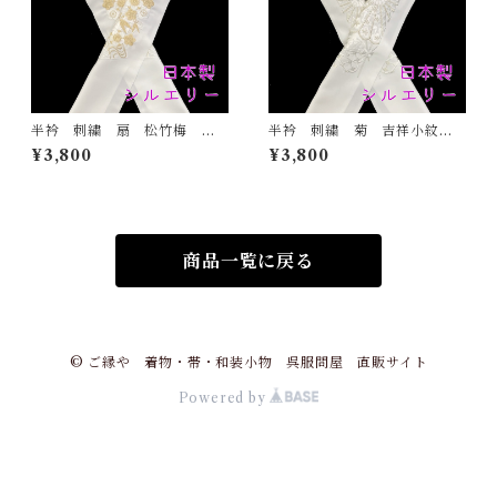
半衿 刺繍 扇 松竹梅
半衿 刺繍 菊 吉祥小紋
金 白地 シルエリー 新合
銀 白地 シルエリー 新合
¥3,800
¥3,800
繊 日本製 刺繍衿 和装小
繊 日本製 刺繍衿 和装小
物 着物 成人式 卒業式
物 着物 成人式 卒業式
結婚式
結婚式
商品一覧に戻る
© ご縁や 着物・帯・和装小物 呉服問屋 直販サイト
Powered by