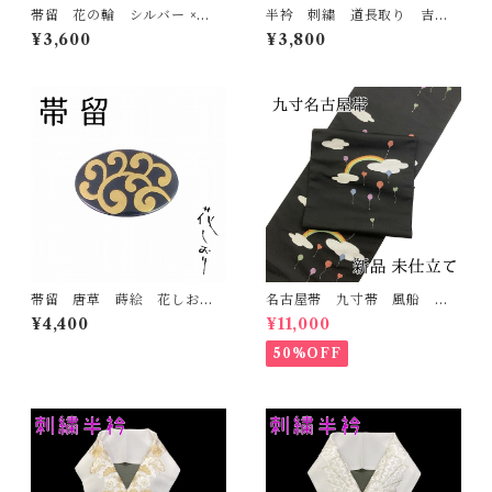
帯留 花の輪 シルバー ×
半衿 刺繍 道長取り 吉祥
白 花しおり 大原商店 帯
紋 金 白地 シルエリー
¥3,600
¥3,800
飾り 日本製 和装小物
新合繊 日本製 刺繍衿 和
装小物 着物 成人式 卒業
式 結婚式
帯留 唐草 蒔絵 花しお
名古屋帯 九寸帯 風船
り 大原商店 帯飾り 日本
雲 虹 正絹 日本製 九寸
¥4,400
¥11,000
製 和装小物
名古屋帯
50%OFF