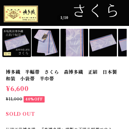
1
/10
博多織 半幅帯 さくら 森博多織 正絹 日本製
和装 小袋帯 半巾帯
¥6,600
¥11,000
40%OFF
SOLD OUT