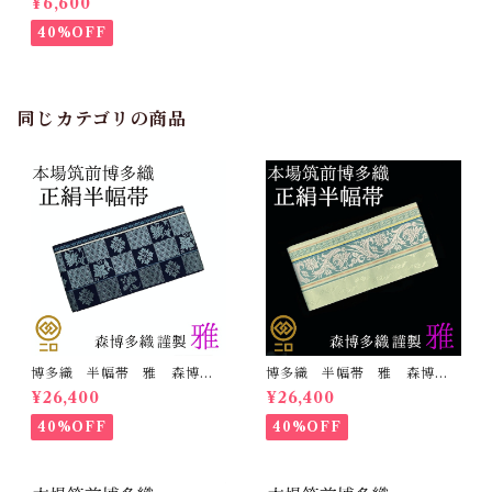
¥6,600
装 小袋帯 半巾帯
40%OFF
同じカテゴリの商品
博多織 半幅帯 雅 森博多
博多織 半幅帯 雅 森博多
織 正絹 リバーシブル 長
織 正絹 リバーシブル 長
¥26,400
¥26,400
さ/3m78cm 日本製 和装
さ/3m78cm 日本製 和装
小袋帯 半巾帯
小袋帯 半巾帯
40%OFF
40%OFF