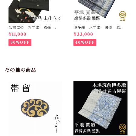
名古屋帯 九寸帯 風船
博多織 八寸帯 間道 森博
雲 虹 正絹 日本製 九寸
多織 正絹 日本製 未仕立
¥11,000
¥33,000
名古屋帯
て 名古屋帯
50%OFF
40%OFF
その他の商品