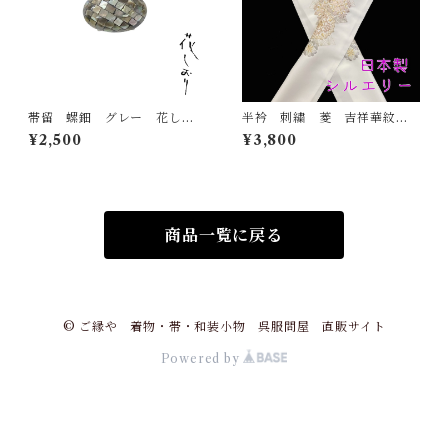
帯留 螺鈿 グレー 花しお
半衿 刺繍 菱 吉祥華紋
り 大原商店 帯飾り 日本
白地 シルエリー 新合繊
¥2,500
¥3,800
製 和装小物
日本製 刺繍衿 和装小物
着物 成人式 卒業式 結婚
式
商品一覧に戻る
© ご縁や 着物・帯・和装小物 呉服問屋 直販サイト
Powered by