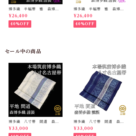
博多織 半幅帯 雅 森博多
博多織 半幅帯 雅 森博多
織 正絹 リバーシブル 長
織 正絹 リバーシブル 長
¥26,400
¥26,400
さ/3m78cm 日本製 和装
さ/3m78cm 日本製 和装
小袋帯 半巾帯
小袋帯 半巾帯
40%OFF
40%OFF
セール中の商品
博多織 八寸帯 間道 森博
博多織 八寸帯 間道 森博
多織 正絹 日本製 未仕立
多織 正絹 日本製 未仕立
¥33,000
¥33,000
て 名古屋帯
て 名古屋帯