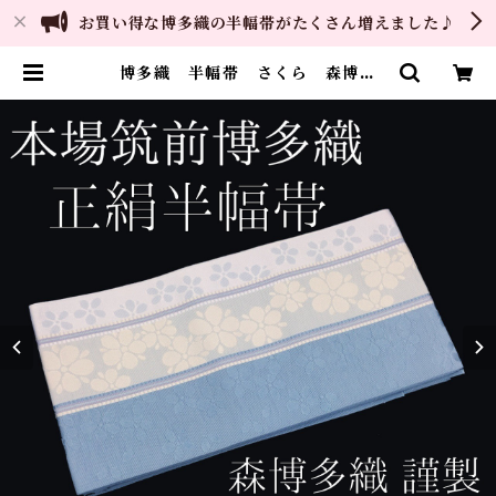
お買い得な博多織の半幅帯がたくさん増えました♪
博多織 半幅帯 さくら 森博多
織 正絹 日本製 和装 小袋帯
半巾帯 | ご縁や 着物・帯・和装小
物 呉服問屋 直販サイト