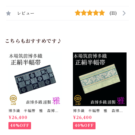
レビュー
(11)
こちらもおすすめです♪
博多織 半幅帯 雅 森博多
博多織 半幅帯 雅 森博多
織 正絹 リバーシブル 長
織 正絹 リバーシブル 長
¥26,400
¥26,400
さ/3m78cm 日本製 和装
さ/3m78cm 日本製 和装
小袋帯 半巾帯
小袋帯 半巾帯
40%OFF
40%OFF