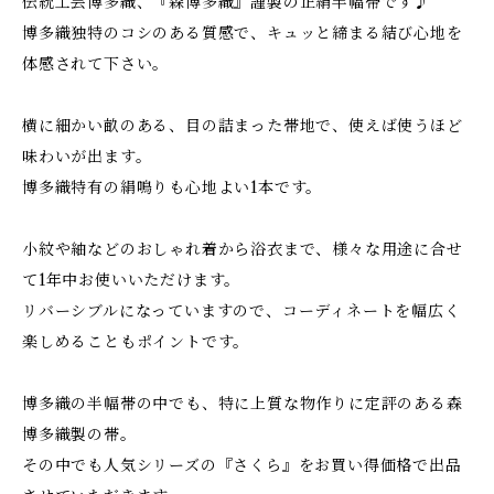
伝統工芸博多織、『森博多織』謹製の正絹半幅帯です♪
博多織独特のコシのある質感で、キュッと締まる結び心地を
体感されて下さい。
横に細かい畝のある、目の詰まった帯地で、使えば使うほど
味わいが出ます。
博多織特有の絹鳴りも心地よい1本です。
小紋や紬などのおしゃれ着から浴衣まで、様々な用途に合せ
て1年中お使いいただけます。
リバーシブルになっていますので、コーディネートを幅広く
楽しめることもポイントです。
博多織の半幅帯の中でも、特に上質な物作りに定評のある森
博多織製の帯。
その中でも人気シリーズの『さくら』をお買い得価格で出品