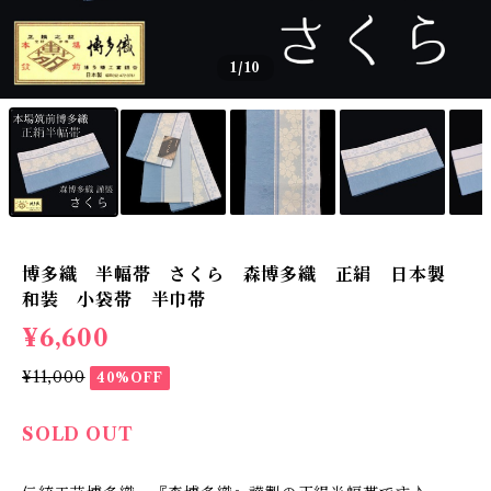
1
/10
博多織 半幅帯 さくら 森博多織 正絹 日本製
和装 小袋帯 半巾帯
¥6,600
¥11,000
40%OFF
SOLD OUT