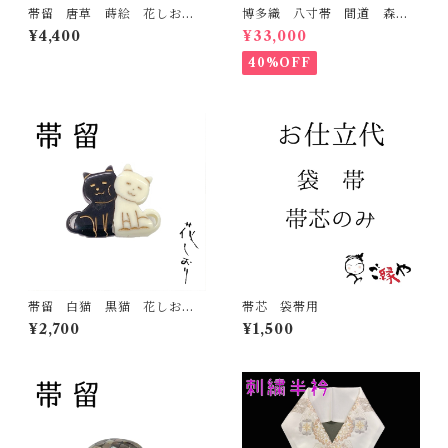
帯留 唐草 蒔絵 花しお
博多織 八寸帯 間道 森博
り 大原商店 帯飾り 日本
多織 正絹 日本製 未仕立
¥4,400
¥33,000
製 和装小物
て 名古屋帯
40%OFF
帯留 白猫 黒猫 花しお
帯芯 袋帯用
り 大原商店 帯飾り 日本
¥2,700
¥1,500
製 和装小物