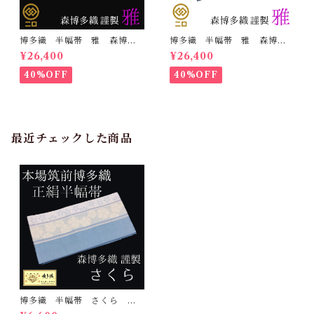
博多織 半幅帯 雅 森博多
博多織 半幅帯 雅 森博多
織 正絹 リバーシブル 長
織 正絹 リバーシブル 長
¥26,400
¥26,400
さ/3m78cm 日本製 和装
さ/3m78cm 日本製 和装
小袋帯 半巾帯
小袋帯 半巾帯
40%OFF
40%OFF
最近チェックした商品
博多織 半幅帯 さくら 森
博多織 正絹 日本製 和