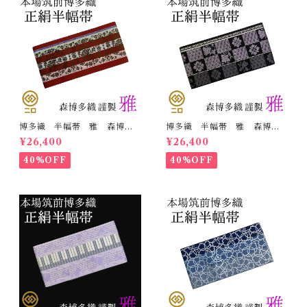
博多織 半幅帯 雅 森博多
博多織 半幅帯 雅 森博多
織 正絹 リバーシブル 長
織 正絹 リバーシブル 長
¥26,400
¥26,400
さ/3m78cm 日本製 和装
さ/3m78cm 日本製 和装
小袋帯 半巾帯
小袋帯 半巾帯
40%OFF
40%OFF