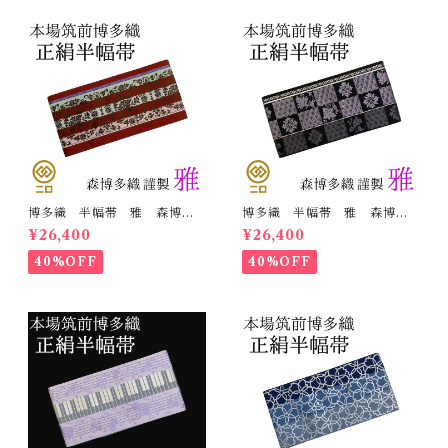
博多織 半幅帯 雅 森博多
博多織 半幅帯 雅 森博多
織 正絹 リバーシブル 長
織 正絹 リバーシブル 長
¥26,400
¥26,400
さ/3m78cm 日本製 和装
さ/3m78cm 日本製 和装
小袋帯 半巾帯
小袋帯 半巾帯
40%OFF
40%OFF