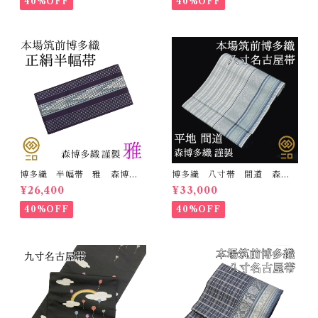
40%OFF
40%OFF
博多織 半幅帯 雅 森博多
博多織 八寸帯 間道 森博
織 正絹 リバーシブル 長
多織 正絹 日本製 未仕立
¥26,400
¥33,000
さ/3m78cm 日本製 和装
て 名古屋帯
小袋帯 半巾帯
40%OFF
40%OFF