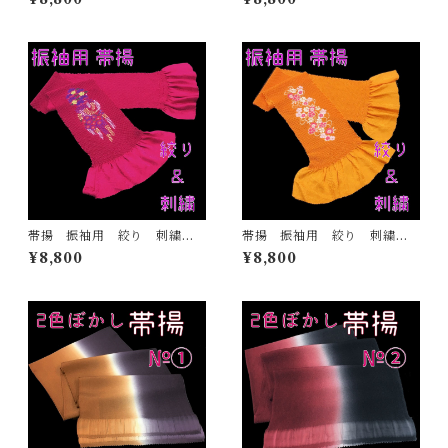
りそで ママ振 成人式
物 ふりそで ママ振 成人
式
帯揚 振袖用 絞り 刺繍
帯揚 振袖用 絞り 刺繍
赤紫 正絹 日本製 着物
山吹色 正絹 日本製 着
¥8,800
¥8,800
ふりそで ママ振 成人式
物 ふりそで ママ振 成人
式