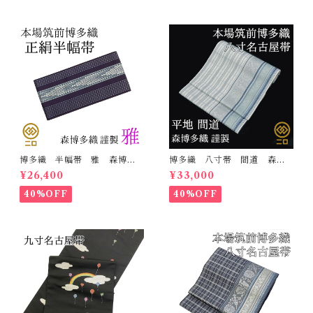
博多織 半幅帯 雅 森博多
博多織 八寸帯 間道 森博
織 正絹 リバーシブル 長
多織 正絹 日本製 未仕立
¥26,400
¥33,000
さ/3m78cm 日本製 和装
て 名古屋帯
小袋帯 半巾帯
40%OFF
40%OFF