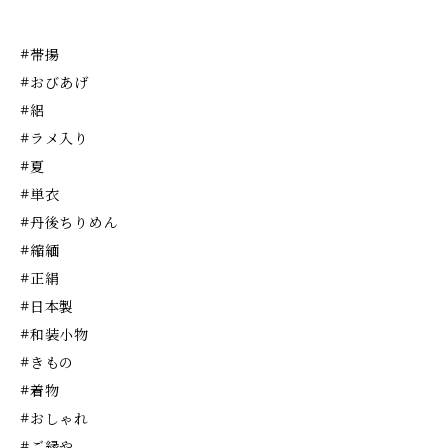
#帯揚
#おびあげ
#絽
#ラメ入り
#夏
#単衣
#丹後ちりめん
#縮緬
#正絹
#日本製
#和装小物
#きもの
#着物
#おしゃれ
#ご縁や