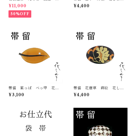
雲 虹 正絹 日本製 九寸
り 大原商店 帯飾り 日本
¥11,000
¥4,400
名古屋帯
製 和装小物
50%OFF
帯留 葉っぱ べっ甲 花し
帯留 花唐草 蒔絵 花しお
おり 大原商店 帯飾り 日
り 大原商店 帯飾り 日本
¥3,100
¥4,400
本製 和装小物
製 和装小物