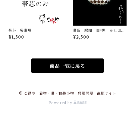
帯芯 袋帯用
帯留 螺鈿 白×黒 花しお
り 大原商店 帯飾り 日本
¥1,500
¥2,500
製 和装小物
商品一覧に戻る
© ご縁や 着物・帯・和装小物 呉服問屋 直販サイト
Powered by