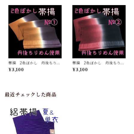
帯揚 2色ぼかし 丹後ちりめ
帯揚 2色ぼかし 丹後ちりめ
ん 正絹 日本製 和装小
ん 正絹 日本製 和装小
¥3,100
¥3,100
物 おしゃれ おびあげ 着
物 おしゃれ おびあげ 着
物 染め分け 2トーン
物 染め分け 2トーン
（1）
（2）
最近チェックした商品