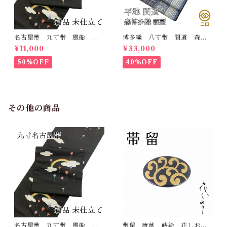
名古屋帯 九寸帯 風船
博多織 八寸帯 間道 森博
雲 虹 正絹 日本製 九寸
多織 正絹 日本製 未仕立
¥11,000
¥33,000
名古屋帯
て 名古屋帯
50%OFF
40%OFF
その他の商品
名古屋帯 九寸帯 風船
帯留 唐草 蒔絵 花しお