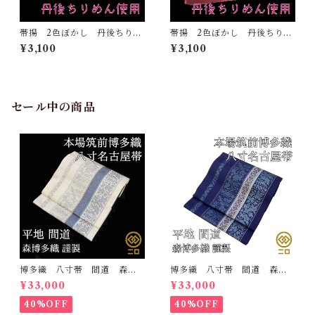
帯揚 2色ぼかし 丹後ちりめ
帯揚 2色ぼかし 丹後ちりめ
ん 正絹 日本製 和装小
ん 正絹 日本製 和装小
¥3,100
¥3,100
物 おしゃれ おびあげ 着
物 おしゃれ おびあげ 着
物 染め分け 2トーン
物 染め分け 2トーン
（1）
（2）
セール中の商品
博多織 八寸帯 間道 森博
博多織 八寸帯 間道 森博
多織 正絹 日本製 未仕立
多織 正絹 日本製 未仕立
¥33,000
¥33,000
て 名古屋帯
て 名古屋帯
40%OFF
40%OFF