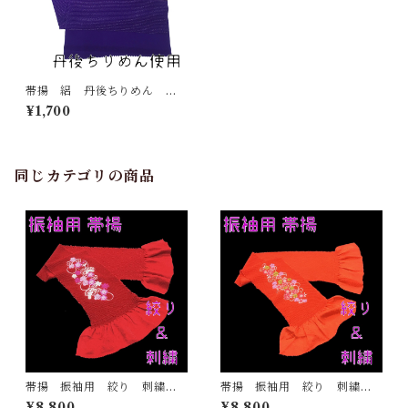
帯揚 絽 丹後ちりめん ラ
メ入り 正絹 夏 単衣 日
¥1,700
本製 和装小物 おびあげ
着物
同じカテゴリの商品
帯揚 振袖用 絞り 刺繍
帯揚 振袖用 絞り 刺繍
赤 正絹 日本製 着物 ふ
オレンジ 正絹 日本製 着
¥8,800
¥8,800