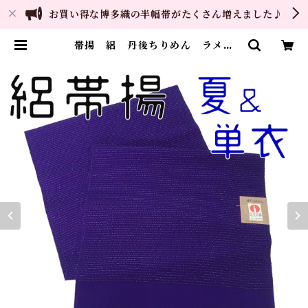
お買い得な博多織の半幅帯がたくさん増えました♪
帯揚 絽 丹後ちりめん ラメ入
り 正絹 夏 単衣 日本製 和装
小物 おびあげ 着物 | ご縁や 着
物・帯・和装小物 呉服問屋 直販
サイト