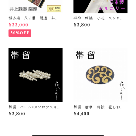
博多織 八寸帯 間道 井上
半衿 刺繍 小花 スワロフ
絹織 正絹 日本製 未仕立
スキー 金 白地 シルエリ
¥33,000
¥3,800
て 名古屋帯
ー 新合繊 日本製 刺繍
衿 和装小物 着物 成人
50%OFF
式 卒業式 結婚式
帯留 パール×スワロフスキ
帯留 唐草 蒔絵 花しお
ー 花しおり 大原商店 帯
り 大原商店 帯飾り 日本
¥3,800
¥4,400
飾り 日本製
製 和装小物