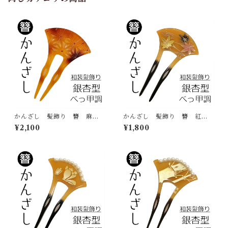
かんざし 髪飾り 簪 麻の
かんざし 髪飾り 簪 紅
葉 №04 べっ甲調 銀杏
葉 流水 べっ甲調 蒔絵
¥2,100
¥1,800
型 バチ型 2本挿し ヘアア
調 銀杏型 バチ型 2本挿
クセサリー 和装小物
し ヘアアクセサリー 和装
小物