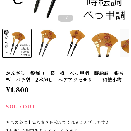
1
/6
かんざし 髪飾り 簪 梅 べっ甲調 蒔絵調 銀杏
型 バチ型 2本挿し ヘアアクセサリー 和装小物
¥1,800
SOLD OUT
きもの姿に上品な彩りを添えてくれるかんざしです♪
2本挿しの銀杏型のタイプになります。