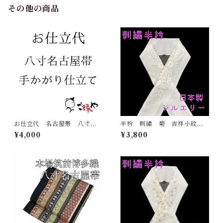
その他の商品
お仕立代 名古屋帯 八寸
半衿 刺繍 菊 吉祥小紋
帯 手かがり仕立て
銀 白地 シルエリー 新合
¥4,000
¥3,800
繊 日本製 刺繍衿 和装小
物 着物 成人式 卒業式
結婚式