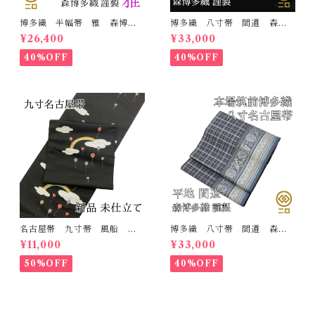
博多織 半幅帯 雅 森博多
博多織 八寸帯 間道 森博
織 正絹 リバーシブル 長
多織 正絹 日本製 未仕立
¥26,400
¥33,000
さ/3m78cm 日本製 和装
て 名古屋帯
小袋帯 半巾帯
40%OFF
40%OFF
名古屋帯 九寸帯 風船
博多織 八寸帯 間道 森博
雲 虹 正絹 日本製 九寸
多織 正絹 日本製 未仕立
¥11,000
¥33,000
名古屋帯
て 名古屋帯
50%OFF
40%OFF