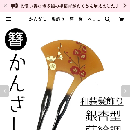
お買い得な博多織の半幅帯がたくさん増えました♪
かんざし 髪飾り 簪 梅 べっ甲
調 蒔絵調 銀杏型 バチ型 2本
挿し ヘアアクセサリー 和装小物
| ご縁や 着物・帯・和装小物 呉
服問屋 直販サイト