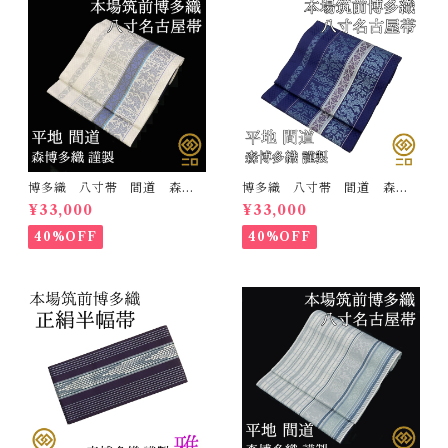
博多織 八寸帯 間道 森博
博多織 八寸帯 間道 森博
多織 正絹 日本製 未仕立
多織 正絹 日本製 未仕立
¥33,000
¥33,000
て 名古屋帯
て 名古屋帯
40%OFF
40%OFF