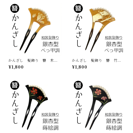
小物
かんざし 髪飾り 簪 木
かんざし 髪飾り 簪 竹
蓮 べっ甲調 蒔絵調 パー
べっ甲調 蒔絵調 パール
¥1,800
¥1,800
ル 銀杏型 バチ型 2本挿
銀杏型 バチ型 2本挿し ヘ
し ヘアアクセサリー 和装
アアクセサリー 和装小物
小物