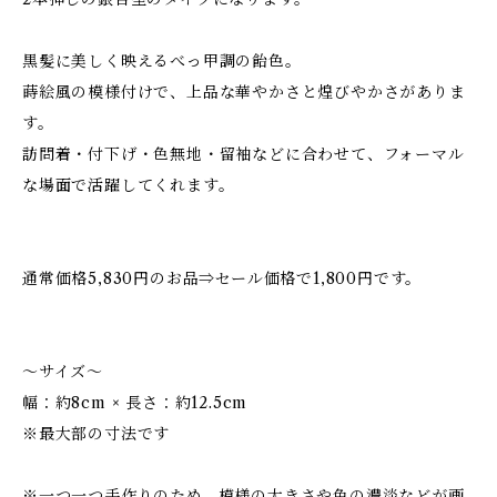
黒髪に美しく映えるべっ甲調の飴色。
蒔絵風の模様付けで、上品な華やかさと煌びやかさがありま
す。
訪問着・付下げ・色無地・留袖などに合わせて、フォーマル
な場面で活躍してくれます。
通常価格5,830円のお品⇒セール価格で1,800円です。
～サイズ～
幅：約8cm × 長さ：約12.5cm
※最大部の寸法です
※一つ一つ手作りのため、模様の大きさや色の濃淡などが画