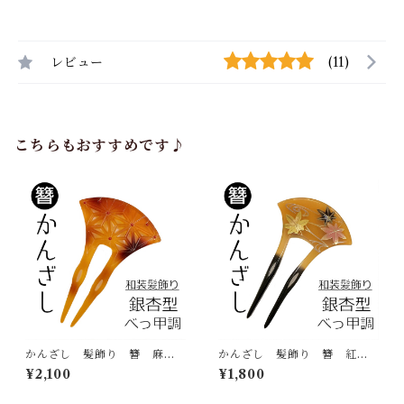
レビュー
(11)
こちらもおすすめです♪
かんざし 髪飾り 簪 麻の
かんざし 髪飾り 簪 紅
葉 №04 べっ甲調 銀杏
葉 流水 べっ甲調 蒔絵
¥2,100
¥1,800
型 バチ型 2本挿し ヘアア
調 銀杏型 バチ型 2本挿
クセサリー 和装小物
し ヘアアクセサリー 和装