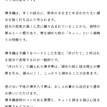
博多織は、多くの経糸に、数本の糸をまとめ合わせた太い緯
糸を強く打ち込んで作られます。
経糸の密度が高く入念に織り込まれていることから、独特の
厚みとハリ感があり、帯を締めた時の「キュッ」という絹鳴
りが特徴です。
博多織は平織りをベースとした生地に「浮けたて」と呼ばれ
る経糸で表現するのが一般的です。
「浮けたて」で織られた博多帯は、締めた時に経糸同士が摩
擦を生み、緩みにくく、しっかりと締めることが出来ます。
透けない平地の博多八寸帯は、おしゃれ着から浴衣まで通年
お使いいただけます。
博多織独特のコシのある質感と、キュッと締まる結び心地を
体感されて下さい。