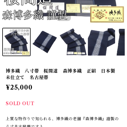
1
/10
博多織 八寸帯 桜間道 森博多織 正絹 日本製
未仕立て 名古屋帯
¥25,000
SOLD OUT
上質な物作りで知られる、博多織の老舗『森博多織』謹製の
八寸名古屋帯です♪