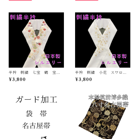
半衿 刺繍 七宝 鶴 宝尽
半衿 刺繍 小花 スワロフ
くし 白地 シルエリー 新
スキー 金 白地 シルエリ
¥3,800
¥3,800
合繊 日本製 刺繍衿 和装
ー 新合繊 日本製 刺繍
小物 着物 成人式 卒業
衿 和装小物 着物 成人
式 結婚式
式 卒業式 結婚式