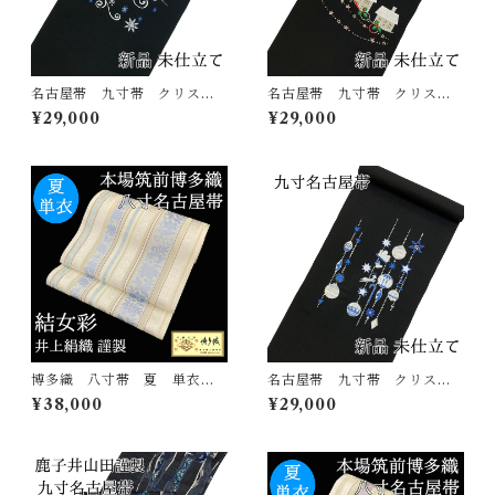
名古屋帯 九寸帯 クリスマ
名古屋帯 九寸帯 クリスマ
ス 刺繍 雪華文 黒 正
ス 刺繍 サンタクロース
¥29,000
¥29,000
絹 日本製 西陣 九寸名古
黒 正絹 日本製 西陣 九
屋帯 大光謹製
寸名古屋帯 大光謹製
博多織 八寸帯 夏 単衣
名古屋帯 九寸帯 クリスマ
結女彩 井上絹織 正絹 日
ス 刺繍 オーメント 黒
¥38,000
¥29,000
本製 未仕立て 名古屋帯
正絹 日本製 西陣 九寸名
古屋帯 大光謹製