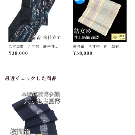
名古屋帯 九寸帯 鹿子井山
博多織 八寸帯 夏 単衣
田謹製 正絹 日本製 西陣
結女彩 井上絹織 正絹 日
¥38,000
¥38,000
織 九寸名古屋帯 鹿子井山
本製 未仕立て 名古屋帯
田
最近チェックした商品