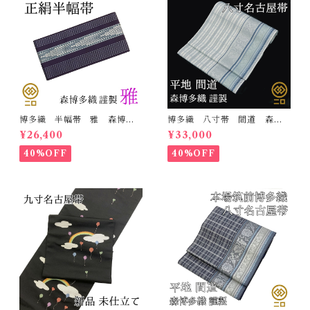
博多織 半幅帯 雅 森博多
博多織 八寸帯 間道 森博
織 正絹 リバーシブル 長
多織 正絹 日本製 未仕立
¥26,400
¥33,000
さ/3m78cm 日本製 和装
て 名古屋帯
小袋帯 半巾帯
40%OFF
40%OFF