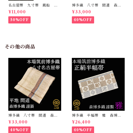
名古屋帯 九寸帯 風船
博多織 八寸帯 間道 森博
雲 虹 正絹 日本製 九寸
多織 正絹 日本製 未仕立
¥11,000
¥33,000
名古屋帯
て 名古屋帯
50%OFF
40%OFF
その他の商品
博多織 八寸帯 間道 森博
博多織 半幅帯 雅 森博多
多織 正絹 日本製 未仕立
織 正絹 リバーシブル 長
¥33,000
¥26,400
て 名古屋帯
さ/3m78cm 日本製 和装
小袋帯 半巾帯
40%OFF
40%OFF