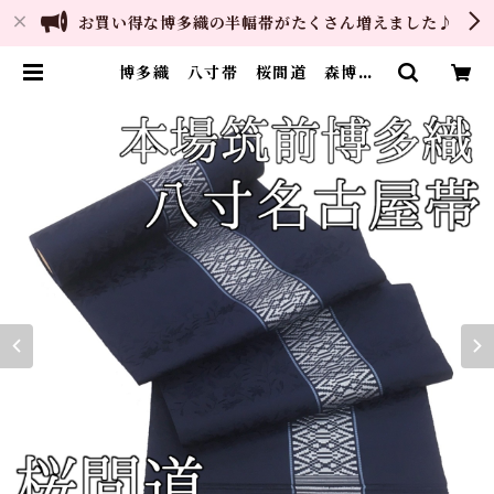
お買い得な博多織の半幅帯がたくさん増えました♪
博多織 八寸帯 桜間道 森博多
織 正絹 日本製 未仕立て 名古
屋帯 | ご縁や 着物・帯・和装小
物 呉服問屋 直販サイト