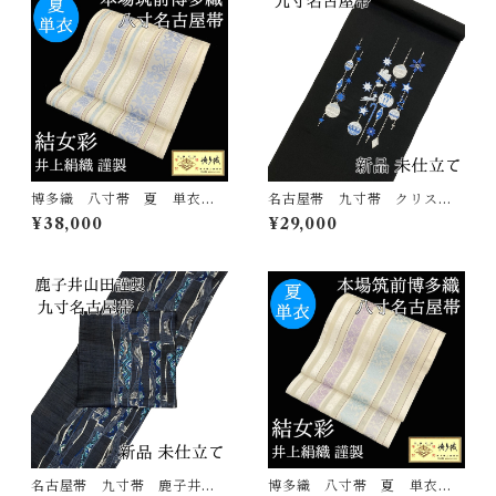
博多織 八寸帯 夏 単衣
名古屋帯 九寸帯 クリスマ
結女彩 井上絹織 正絹 日
ス 刺繍 オーメント 黒
¥38,000
¥29,000
本製 未仕立て 名古屋帯
正絹 日本製 西陣 九寸名
古屋帯 大光謹製
名古屋帯 九寸帯 鹿子井山
博多織 八寸帯 夏 単衣