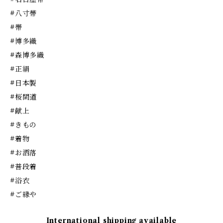
#八寸帯
#帯
#博多織
#森博多織
#正絹
#日本製
#桜間道
#献上
#きもの
#着物
#お洒落
#普段着
#浴衣
#ご縁や
International shipping available