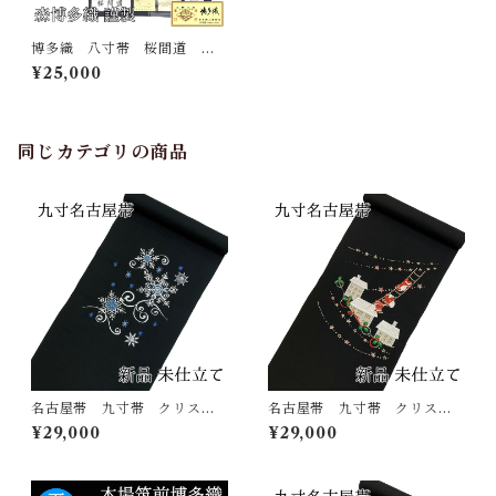
博多織 八寸帯 桜間道 森
博多織 正絹 日本製 未仕
¥25,000
立て 名古屋帯
同じカテゴリの商品
名古屋帯 九寸帯 クリスマ
名古屋帯 九寸帯 クリスマ
ス 刺繍 雪華文 黒 正
ス 刺繍 サンタクロース
¥29,000
¥29,000
絹 日本製 西陣 九寸名古
黒 正絹 日本製 西陣 九
屋帯 大光謹製
寸名古屋帯 大光謹製