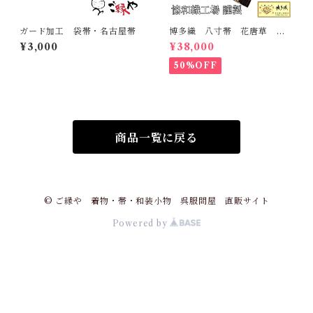
ガード加工 袋帯・名古屋帯
博多織 八寸帯 花唐草 協
和織工場 正絹 日本製 未
¥3,000
¥38,000
仕立て 名古屋帯
50%OFF
商品一覧に戻る
© ご縁や 着物・帯・和装小物 呉服問屋 直販サイト
Powered by