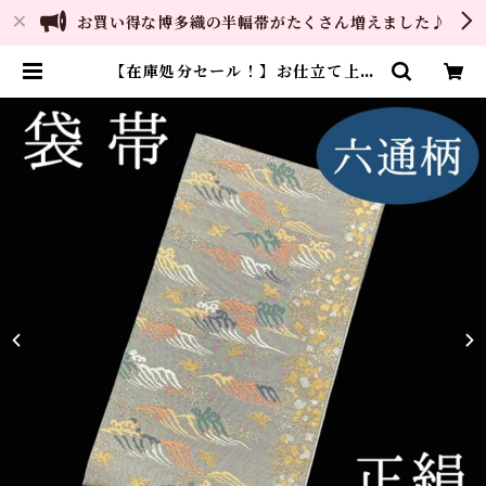
お買い得な博多織の半幅帯がたくさん増えました♪
【在庫処分セール！】お仕立て上り
品 袋帯 波に鳥 六通柄 正絹
西陣織 日本製 | ご縁や 着物・
帯・和装小物 呉服問屋 直販サイ
ト