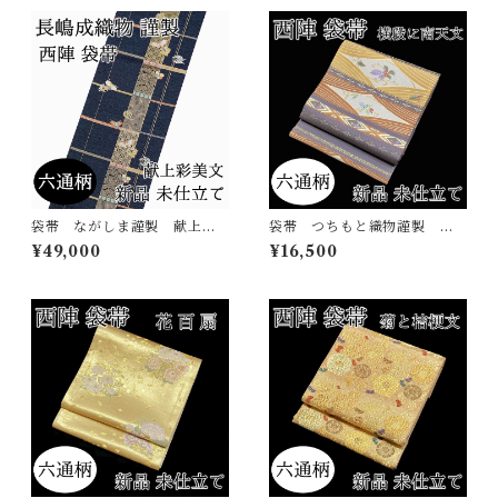
袋帯 ながしま謹製 献上彩
袋帯 つちもと織物謹製 南
美文 六通柄 西陣 正絹
天 六通柄 西陣 正絹 日
¥49,000
¥16,500
日本製 長嶋成織物 吉祥
本製 未仕立て
蝶 花の丸 未仕立て