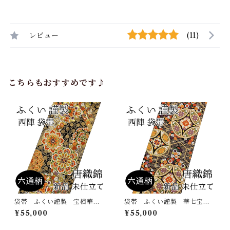
レビュー
(11)
こちらもおすすめです♪
袋帯 ふくい謹製 宝相華
袋帯 ふくい謹製 華七宝
菊唐草 六通柄 唐織錦 西
毘沙門亀甲 六通柄 唐織
¥55,000
¥55,000
陣 正絹 日本製 未仕立
錦 西陣 正絹 日本製 未
て 振袖 古典
仕立て 振袖 古典