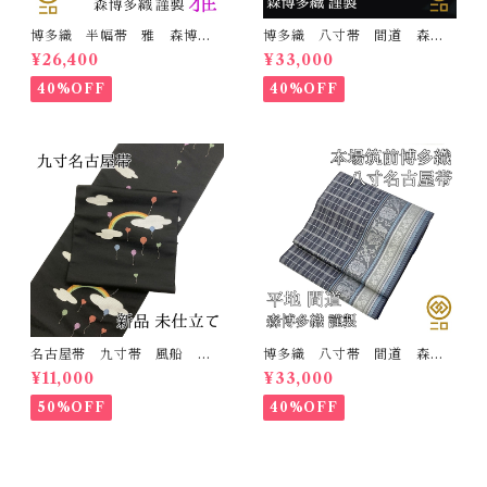
博多織 半幅帯 雅 森博多
博多織 八寸帯 間道 森博
織 正絹 リバーシブル 長
多織 正絹 日本製 未仕立
¥26,400
¥33,000
さ/3m78cm 日本製 和装
て 名古屋帯
小袋帯 半巾帯
40%OFF
40%OFF
名古屋帯 九寸帯 風船
博多織 八寸帯 間道 森博
雲 虹 正絹 日本製 九寸
多織 正絹 日本製 未仕立
¥11,000
¥33,000
名古屋帯
て 名古屋帯
50%OFF
40%OFF