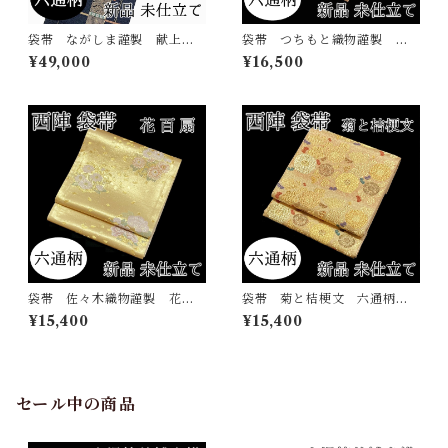
袋帯 ながしま謹製 献上彩
袋帯 つちもと織物謹製 南
美文 六通柄 西陣 正絹
天 六通柄 西陣 正絹 日
¥49,000
¥16,500
日本製 長嶋成織物 吉祥
本製 未仕立て
蝶 花の丸 未仕立て
袋帯 佐々木織物謹製 花百
袋帯 菊と桔梗文 六通柄
扇 六通柄 西陣 正絹 日
西陣 正絹 日本製 未仕立
¥15,400
¥15,400
本製 未仕立て
て 横段 菊 五瓜に桔梗
セール中の商品