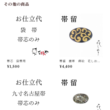
その他の商品
帯芯 袋帯用
帯留 唐草 蒔絵 花しお
り 大原商店 帯飾り 日本
¥1,500
¥4,400
製 和装小物