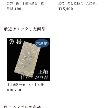
袋帯 佐々木織物謹製 花百
袋帯 菊と桔梗文 六通柄
扇 六通柄 西陣 正絹 日
西陣 正絹 日本製 未仕立
¥15,400
¥15,400
本製 未仕立て
て 横段 菊 五瓜に桔梗
最近チェックした商品
【在庫処分セール！】お仕立
て上り品 袋帯 波に鳥 六
¥18,700
通柄 正絹 西陣織 日本製
同じカテゴリの商品