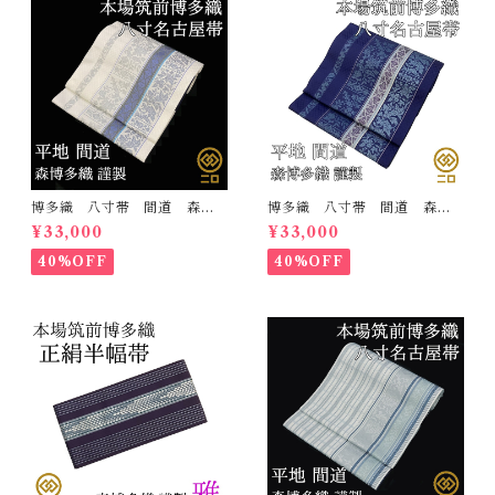
博多織 八寸帯 間道 森博
博多織 八寸帯 間道 森博
多織 正絹 日本製 未仕立
多織 正絹 日本製 未仕立
¥33,000
¥33,000
て 名古屋帯
て 名古屋帯
40%OFF
40%OFF