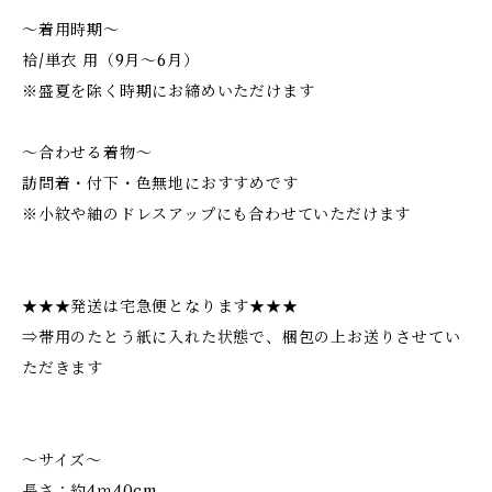
～着用時期～
袷/単衣 用（9月～6月）
※盛夏を除く時期にお締めいただけます
～合わせる着物～
訪問着・付下・色無地におすすめです
※小紋や紬のドレスアップにも合わせていただけます
★★★発送は宅急便となります★★★
⇒帯用のたとう紙に入れた状態で、梱包の上お送りさせてい
ただきます
～サイズ～
長さ：約4ｍ40cm