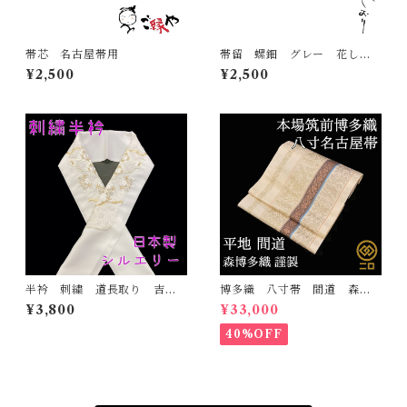
帯芯 名古屋帯用
帯留 螺鈿 グレー 花しお
り 大原商店 帯飾り 日本
¥2,500
¥2,500
製 和装小物
半衿 刺繍 道長取り 吉祥
博多織 八寸帯 間道 森博
紋 金 白地 シルエリー
多織 正絹 日本製 未仕立
¥3,800
¥33,000
新合繊 日本製 刺繍衿 和
て 名古屋帯
装小物 着物 成人式 卒業
40%OFF
式 結婚式