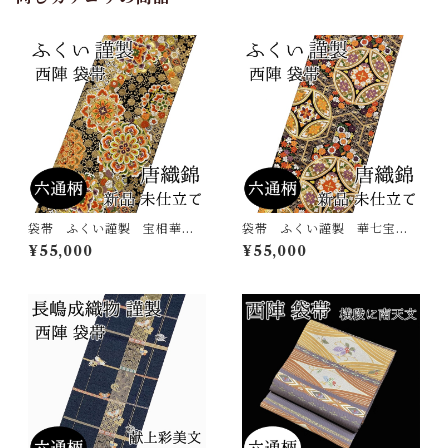
袋帯 ふくい謹製 宝相華
袋帯 ふくい謹製 華七宝
菊唐草 六通柄 唐織錦 西
毘沙門亀甲 六通柄 唐織
¥55,000
¥55,000
陣 正絹 日本製 未仕立
錦 西陣 正絹 日本製 未
て 振袖 古典
仕立て 振袖 古典