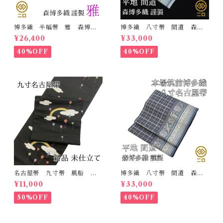
博多織 半幅帯 雅 森博多
博多織 八寸帯 間道 森博
織 正絹 リバーシブル 長
多織 正絹 日本製 未仕立
¥26,400
¥33,000
さ/3m78cm 日本製 和装
て 名古屋帯
小袋帯 半巾帯
40%OFF
40%OFF
名古屋帯 九寸帯 風船
博多織 八寸帯 間道 森博
雲 虹 正絹 日本製 九寸
多織 正絹 日本製 未仕立
¥11,000
¥33,000
名古屋帯
て 名古屋帯
50%OFF
40%OFF