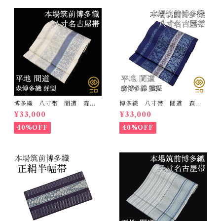
博多織 八寸帯 間道 森博
博多織 八寸帯 間道 森博
多織 正絹 日本製 未仕立
多織 正絹 日本製 未仕立
¥33,000
¥33,000
て 名古屋帯
て 名古屋帯
40%OFF
40%OFF