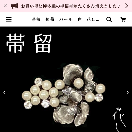
お買い得な博多織の半幅帯がたくさん増えました♪
帯留 葡萄 パール 白 花しお
り 大原商店 帯飾り 日本製 和
装小物 | ご縁や 着物・帯・和装小
物 呉服問屋 直販サイト