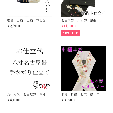
帯留 白猫 黒猫 花しお
名古屋帯 九寸帯 風船
り 大原商店 帯飾り 日本
雲 虹 正絹 日本製 九寸
¥2,700
¥11,000
製 和装小物
名古屋帯
50%OFF
お仕立代 名古屋帯 八寸
半衿 刺繍 七宝 鶴 宝尽
帯 手かがり仕立て
くし 白地 シルエリー 新
¥4,000
¥3,800
合繊 日本製 刺繍衿 和装
小物 着物 成人式 卒業
式 結婚式