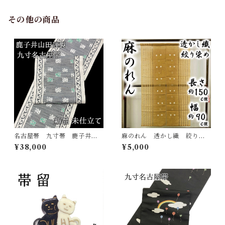
その他の商品
名古屋帯 九寸帯 鹿子井山
麻のれん 透かし織 絞り染
田謹製 正絹 日本製 西陣
め 化粧箱付き カラシ
¥38,000
¥5,000
織 九寸名古屋帯 鹿子井山
麻 暖簾 和のインテリア
田