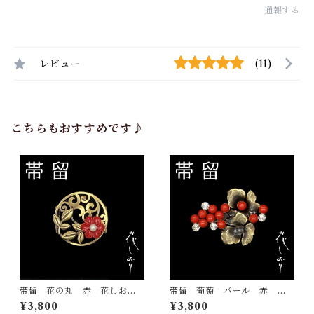
通報する
レビュー
(11)
こちらもおすすめです♪
帯留 花の丸 赤 花しお
帯留 葡萄 パール 赤 花
り 大原商店 帯飾り 日本
しおり 大原商店 帯飾り
¥3,800
¥3,800
製 和装小物
日本製 和装小物