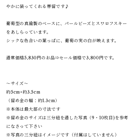
やかに装ってくれる帯留です♪
葡萄型の真鍮製のベースに、パールビーズとスワロフスキー
をあしらっています。
シックな色合いの葉っぱに、葡萄の実の白が映えます。
通常価格5,830円のお品⇒セール価格で3,800円です。
～サイズ～
約5cm×約3.5cm
（留め金の幅：約1.3cm）
※本体は最大部の寸法です
※留め金のサイズは三分紐を通した写真（9・10枚目)を参考
になさって下さい
※写真の三分紐はイメージです（付属はしていません）