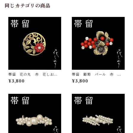
同じカテゴリの商品
帯留 花の丸 赤 花しお
帯留 葡萄 パール 赤 花
り 大原商店 帯飾り 日本
しおり 大原商店 帯飾り
¥3,800
¥3,800
製 和装小物
日本製 和装小物