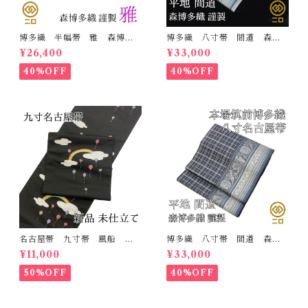
博多織 半幅帯 雅 森博多
博多織 八寸帯 間道 森博
織 正絹 リバーシブル 長
多織 正絹 日本製 未仕立
¥26,400
¥33,000
さ/3m78cm 日本製 和装
て 名古屋帯
小袋帯 半巾帯
40%OFF
40%OFF
名古屋帯 九寸帯 風船
博多織 八寸帯 間道 森博
雲 虹 正絹 日本製 九寸
多織 正絹 日本製 未仕立
¥11,000
¥33,000
名古屋帯
て 名古屋帯
50%OFF
40%OFF