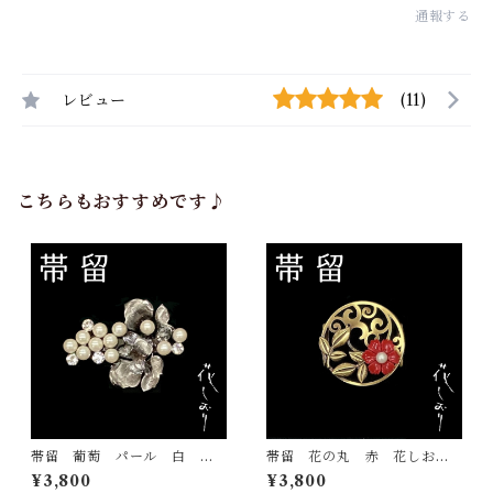
通報する
レビュー
(11)
こちらもおすすめです♪
帯留 葡萄 パール 白 花
帯留 花の丸 赤 花しお
しおり 大原商店 帯飾り
り 大原商店 帯飾り 日本
¥3,800
¥3,800
日本製 和装小物
製 和装小物