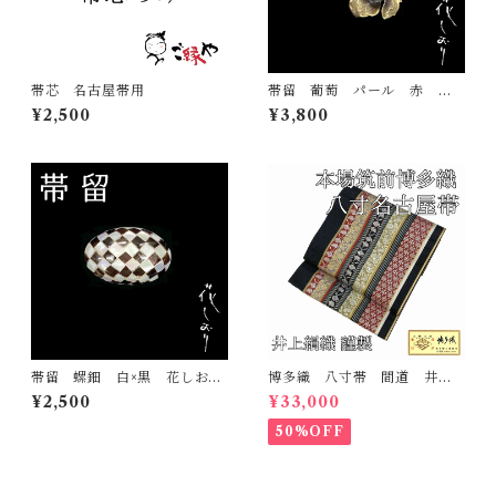
帯芯 名古屋帯用
帯留 葡萄 パール 赤 花
しおり 大原商店 帯飾り
¥2,500
¥3,800
日本製 和装小物
帯留 螺鈿 白×黒 花しお
博多織 八寸帯 間道 井上
り 大原商店 帯飾り 日本
絹織 正絹 日本製 未仕立
¥2,500
¥33,000
製 和装小物
て 名古屋帯
50%OFF