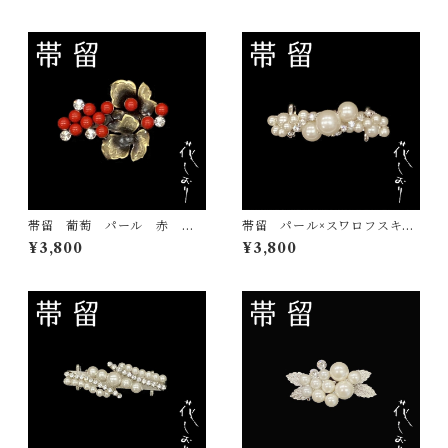
帯留 葡萄 パール 赤 花
帯留 パール×スワロフスキ
しおり 大原商店 帯飾り
ー 白 花しおり 大原商
¥3,800
¥3,800
日本製 和装小物
店 帯飾り 日本製 和装小
物