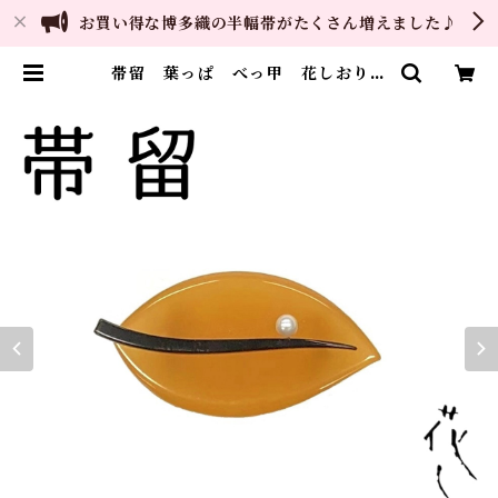
お買い得な博多織の半幅帯がたくさん増えました♪
帯留 葉っぱ べっ甲 花しおり
大原商店 帯飾り 日本製 和装小
物 | ご縁や 着物・帯・和装小物
呉服問屋 直販サイト