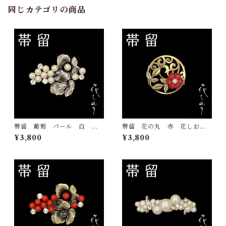
同じカテゴリの商品
帯留 葡萄 パール 白 花
帯留 花の丸 赤 花しお
しおり 大原商店 帯飾り
り 大原商店 帯飾り 日本
¥3,800
¥3,800
日本製 和装小物
製 和装小物