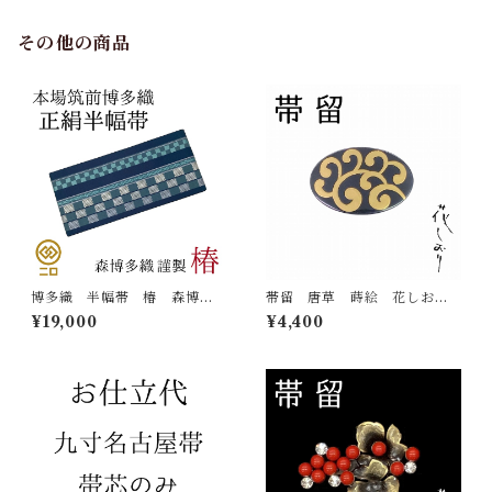
その他の商品
博多織 半幅帯 椿 森博多
帯留 唐草 蒔絵 花しお
織 正絹 長さ/3m78cm 日
り 大原商店 帯飾り 日本
¥19,000
¥4,400
本製 和装 小袋帯 半巾帯
製 和装小物