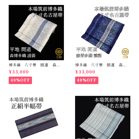
博多織 八寸帯 間道 森博
博多織 八寸帯 間道 森博
多織 正絹 日本製 未仕立
多織 正絹 日本製 未仕立
¥33,000
¥33,000
て 名古屋帯
て 名古屋帯
40%OFF
40%OFF