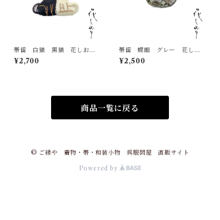
帯留 白猫 黒猫 花しお
帯留 螺鈿 グレー 花しお
り 大原商店 帯飾り 日本
り 大原商店 帯飾り 日本
¥2,700
¥2,500
製 和装小物
製 和装小物
商品一覧に戻る
© ご縁や 着物・帯・和装小物 呉服問屋 直販サイト
Powered by