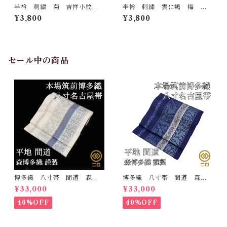
半衿 刺繍 菊 吉祥小紋
半衿 刺繍 雲に鶴 梅
銀 白地 シルエリー 新合
松 白地 シルエリー 新合
¥3,800
¥3,800
繊 日本製 刺繍衿 和装小
繊 日本製 刺繍衿 和装小
物 着物 成人式 卒業式
物 着物 成人式 卒業式
結婚式
結婚式
セール中の商品
博多織 八寸帯 間道 森博
博多織 八寸帯 間道 森博
多織 正絹 日本製 未仕立
多織 正絹 日本製 未仕立
¥33,000
¥33,000
て 名古屋帯
て 名古屋帯
40%OFF
40%OFF