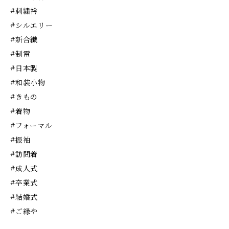
#刺繍衿
#シルエリー
#新合繊
#制電
#日本製
#和装小物
#きもの
#着物
#フォーマル
#振袖
#訪問着
#成人式
#卒業式
#結婚式
#ご縁や