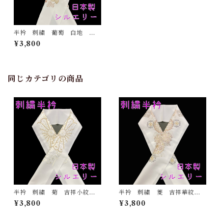
半衿 刺繍 葡萄 白地 シ
ルエリー 新合繊 日本製
¥3,800
刺繍衿 和装小物 着物 成
人式 卒業式 結婚式
同じカテゴリの商品
半衿 刺繍 菊 吉祥小紋
半衿 刺繍 菱 吉祥華紋
金 白地 シルエリー 新合
白地 シルエリー 新合繊
¥3,800
¥3,800
繊 日本製 刺繍衿 和装小
日本製 刺繍衿 和装小物
物 着物 成人式 卒業式
着物 成人式 卒業式 結婚