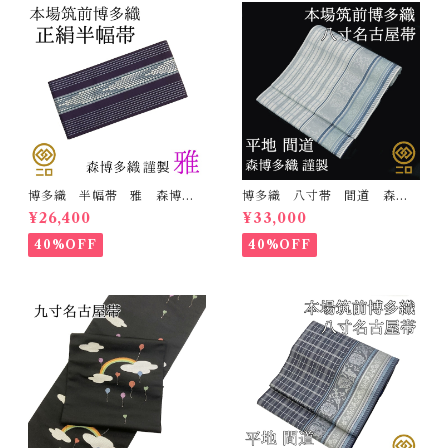
博多織 半幅帯 雅 森博多
博多織 八寸帯 間道 森博
織 正絹 リバーシブル 長
多織 正絹 日本製 未仕立
¥26,400
¥33,000
さ/3m78cm 日本製 和装
て 名古屋帯
小袋帯 半巾帯
40%OFF
40%OFF