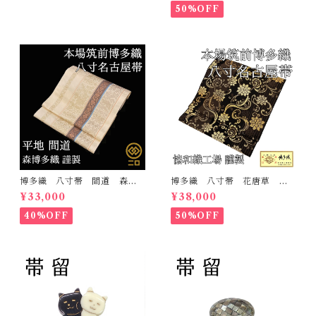
蝶 花の丸 未仕立て
50%OFF
博多織 八寸帯 間道 森博
博多織 八寸帯 花唐草 協
多織 正絹 日本製 未仕立
和織工場 正絹 日本製 未
¥33,000
¥38,000
て 名古屋帯
仕立て 名古屋帯
40%OFF
50%OFF