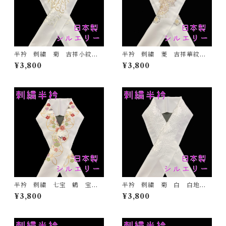
半衿 刺繍 菊 吉祥小紋
半衿 刺繍 菱 吉祥華紋
金 白地 シルエリー 新合
白地 シルエリー 新合繊
¥3,800
¥3,800
繊 日本製 刺繍衿 和装小
日本製 刺繍衿 和装小物
物 着物 成人式 卒業式
着物 成人式 卒業式 結婚
結婚式
式
半衿 刺繍 七宝 鶴 宝尽
半衿 刺繍 菊 白 白地
くし 白地 シルエリー 新
シルエリー 新合繊 日本
¥3,800
¥3,800
合繊 日本製 刺繍衿 和装
製 刺繍衿 和装小物 着
小物 着物 成人式 卒業
物 成人式 卒業式 結婚式
式 結婚式