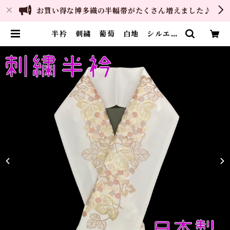
お買い得な博多織の半幅帯がたくさん増えました♪
半衿 刺繍 葡萄 白地 シルエリ
ー 新合繊 日本製 刺繍衿 和装
小物 着物 成人式 卒業式 結婚
式 | ご縁や 着物・帯・和装小物
呉服問屋 直販サイト