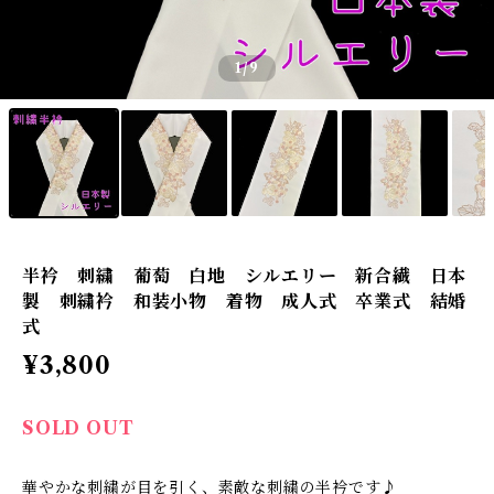
1
/9
半衿 刺繍 葡萄 白地 シルエリー 新合繊 日本
製 刺繍衿 和装小物 着物 成人式 卒業式 結婚
式
¥3,800
SOLD OUT
華やかな刺繍が目を引く、素敵な刺繍の半衿です♪