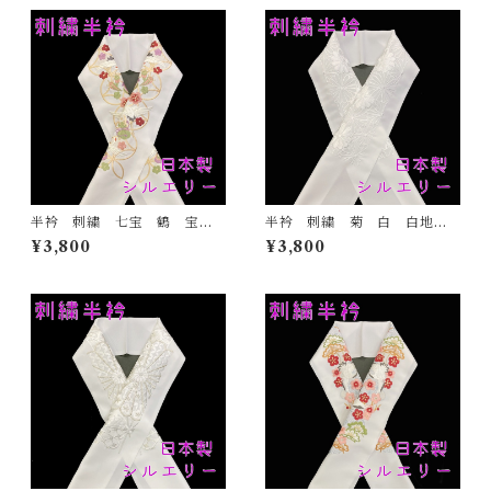
結婚式
式
半衿 刺繍 七宝 鶴 宝尽
半衿 刺繍 菊 白 白地
くし 白地 シルエリー 新
シルエリー 新合繊 日本
¥3,800
¥3,800
合繊 日本製 刺繍衿 和装
製 刺繍衿 和装小物 着
小物 着物 成人式 卒業
物 成人式 卒業式 結婚式
式 結婚式