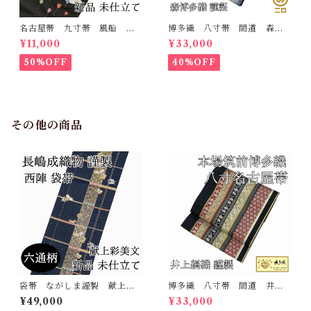
名古屋帯 九寸帯 風船
博多織 八寸帯 間道 森博
雲 虹 正絹 日本製 九寸
多織 正絹 日本製 未仕立
¥11,000
¥33,000
名古屋帯
て 名古屋帯
50%OFF
40%OFF
その他の商品
袋帯 ながしま謹製 献上彩
博多織 八寸帯 間道 井上
美文 六通柄 西陣 正絹
絹織 正絹 日本製 未仕立
¥49,000
¥33,000
日本製 長嶋成織物 吉祥
て 名古屋帯