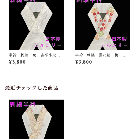
半衿 刺繍 菊 吉祥小紋
半衿 刺繍 雲に鶴 梅
銀 白地 シルエリー 新合
松 白地 シルエリー 新合
¥3,800
¥3,800
繊 日本製 刺繍衿 和装小
繊 日本製 刺繍衿 和装小
物 着物 成人式 卒業式
物 着物 成人式 卒業式
結婚式
結婚式
最近チェックした商品