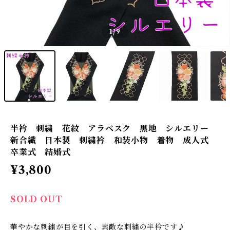
1
/9
半衿 刺繍 花紋 アラベスク 黒地 シルエリー
新合繊 日本製 刺繍衿 和装小物 着物 成人式
卒業式 結婚式
¥3,800
SOLD OUT
華やかな刺繍が目を引く、素敵な刺繍の半衿です♪