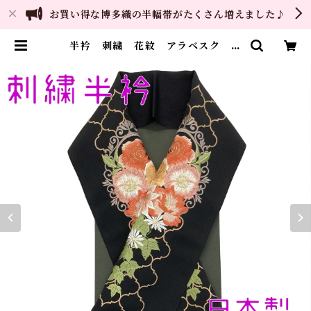
お買い得な博多織の半幅帯がたくさん増えました♪
半衿 刺繍 花紋 アラベスク 黒
地 シルエリー 新合繊 日本製
刺繍衿 和装小物 着物 成人式
卒業式 結婚式 | ご縁や 着物・
帯・和装小物 呉服問屋 直販サイ
ト