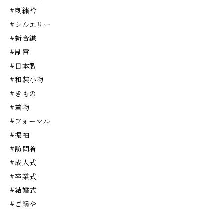
#刺繍衿
#シルエリー
#新合繊
#制電
#日本製
#和装小物
#きもの
#着物
#フォーマル
#振袖
#訪問着
#成人式
#卒業式
#結婚式
#ご縁や