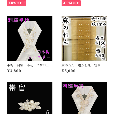
40%OFF
40%OFF
半衿 刺繍 小花 スワロフ
麻のれん 透かし織 絞り染
スキー 金 白地 シルエリ
め 化粧箱付き カラシ
¥3,800
¥5,000
ー 新合繊 日本製 刺繍
麻 暖簾 和のインテリア
衿 和装小物 着物 成人
式 卒業式 結婚式