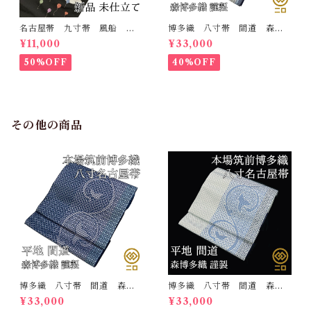
名古屋帯 九寸帯 風船
博多織 八寸帯 間道 森博
雲 虹 正絹 日本製 九寸
多織 正絹 日本製 未仕立
¥11,000
¥33,000
名古屋帯
て 名古屋帯
50%OFF
40%OFF
その他の商品
博多織 八寸帯 間道 森博
博多織 八寸帯 間道 森博
多織 正絹 日本製 未仕立
多織 正絹 日本製 未仕立
¥33,000
¥33,000
て 名古屋帯
て 名古屋帯