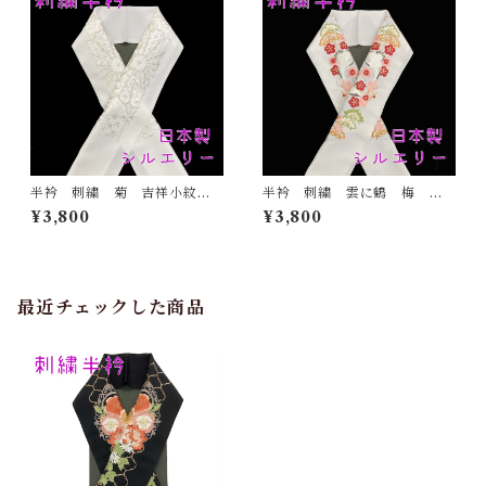
半衿 刺繍 菊 吉祥小紋
半衿 刺繍 雲に鶴 梅
銀 白地 シルエリー 新合
松 白地 シルエリー 新合
¥3,800
¥3,800
繊 日本製 刺繍衿 和装小
繊 日本製 刺繍衿 和装小
物 着物 成人式 卒業式
物 着物 成人式 卒業式
結婚式
結婚式
最近チェックした商品