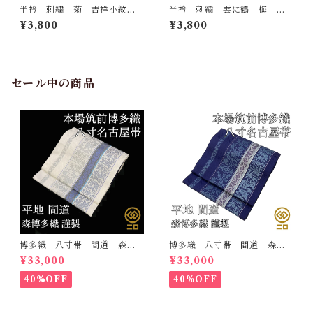
半衿 刺繍 菊 吉祥小紋
半衿 刺繍 雲に鶴 梅
銀 白地 シルエリー 新合
松 白地 シルエリー 新合
¥3,800
¥3,800
繊 日本製 刺繍衿 和装小
繊 日本製 刺繍衿 和装小
物 着物 成人式 卒業式
物 着物 成人式 卒業式
結婚式
結婚式
セール中の商品
博多織 八寸帯 間道 森博
博多織 八寸帯 間道 森博
多織 正絹 日本製 未仕立
多織 正絹 日本製 未仕立
¥33,000
¥33,000
て 名古屋帯
て 名古屋帯
40%OFF
40%OFF