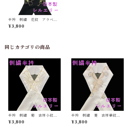
半衿 刺繍 花紋 アラベス
ク 黒地 シルエリー 新合
¥3,800
繊 日本製 刺繍衿 和装小
物 着物 成人式 卒業式
結婚式
同じカテゴリの商品
半衿 刺繍 菊 吉祥小紋
半衿 刺繍 菱 吉祥華紋
金 白地 シルエリー 新合
白地 シルエリー 新合繊
¥3,800
¥3,800
繊 日本製 刺繍衿 和装小
日本製 刺繍衿 和装小物
物 着物 成人式 卒業式
着物 成人式 卒業式 結婚