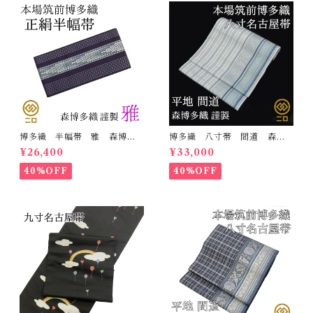
博多織 半幅帯 雅 森博多
博多織 八寸帯 間道 森博
織 正絹 リバーシブル 長
多織 正絹 日本製 未仕立
¥26,400
¥33,000
さ/3m78cm 日本製 和装
て 名古屋帯
小袋帯 半巾帯
40%OFF
40%OFF