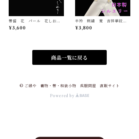
帯留 花 パール 花しお
半衿 刺繍 菱 吉祥華紋
り 大原商店 帯飾り 日本
白地 シルエリー 新合繊
¥3,600
¥3,800
製 和装小物
日本製 刺繍衿 和装小物
着物 成人式 卒業式 結婚
式
商品一覧に戻る
© ご縁や 着物・帯・和装小物 呉服問屋 直販サイト
Powered by