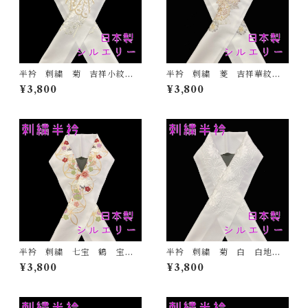
半衿 刺繍 菊 吉祥小紋
半衿 刺繍 菱 吉祥華紋
金 白地 シルエリー 新合
白地 シルエリー 新合繊
¥3,800
¥3,800
繊 日本製 刺繍衿 和装小
日本製 刺繍衿 和装小物
物 着物 成人式 卒業式
着物 成人式 卒業式 結婚
結婚式
式
半衿 刺繍 七宝 鶴 宝尽
半衿 刺繍 菊 白 白地
くし 白地 シルエリー 新
シルエリー 新合繊 日本
¥3,800
¥3,800
合繊 日本製 刺繍衿 和装
製 刺繍衿 和装小物 着
小物 着物 成人式 卒業
物 成人式 卒業式 結婚式
式 結婚式