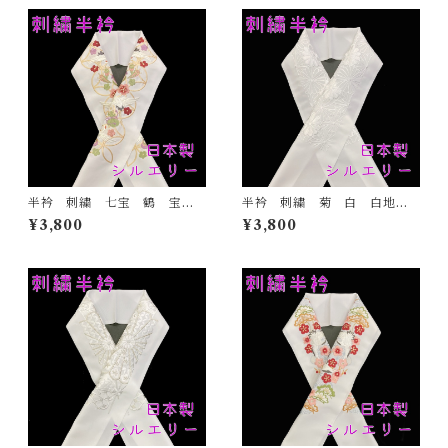
結婚式
式
半衿 刺繍 七宝 鶴 宝尽
半衿 刺繍 菊 白 白地
くし 白地 シルエリー 新
シルエリー 新合繊 日本
¥3,800
¥3,800
合繊 日本製 刺繍衿 和装
製 刺繍衿 和装小物 着
小物 着物 成人式 卒業
物 成人式 卒業式 結婚式
式 結婚式