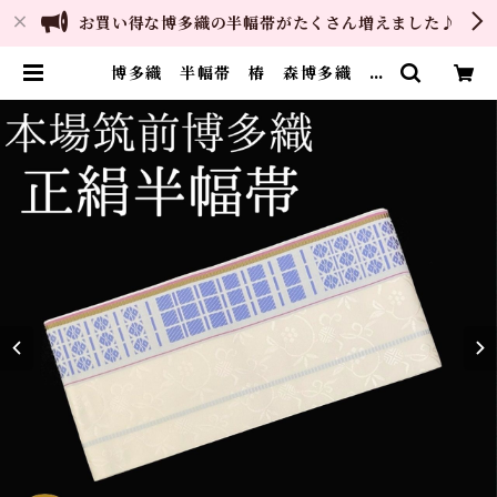
お買い得な博多織の半幅帯がたくさん増えました♪
博多織 半幅帯 椿 森博多織 正
絹 長さ/3m78cm 日本製 和
装 小袋帯 半巾帯 | ご縁や 着
物・帯・和装小物 呉服問屋 直販
サイト