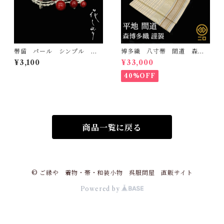
帯留 パール シンプル
博多織 八寸帯 間道 森博
赤 花しおり 大原商店 帯
多織 正絹 日本製 未仕立
¥3,100
¥33,000
飾り 日本製 和装小物
て 名古屋帯
40%OFF
商品一覧に戻る
© ご縁や 着物・帯・和装小物 呉服問屋 直販サイト
Powered by