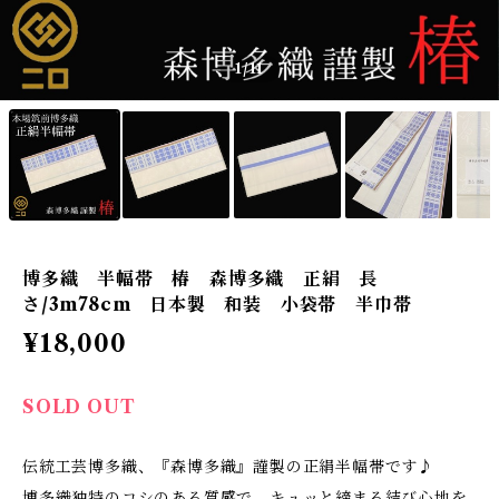
1
/11
博多織 半幅帯 椿 森博多織 正絹 長
さ/3m78cm 日本製 和装 小袋帯 半巾帯
¥18,000
SOLD OUT
伝統工芸博多織、『森博多織』謹製の正絹半幅帯です♪
博多織独特のコシのある質感で、キュッと締まる結び心地を