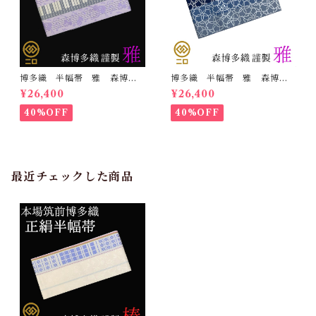
博多織 半幅帯 雅 森博多
博多織 半幅帯 雅 森博多
織 正絹 リバーシブル 長
織 正絹 リバーシブル 長
¥26,400
¥26,400
さ/3m78cm 日本製 和装
さ/3m78cm 日本製 和装
小袋帯 半巾帯
小袋帯 半巾帯
40%OFF
40%OFF
最近チェックした商品