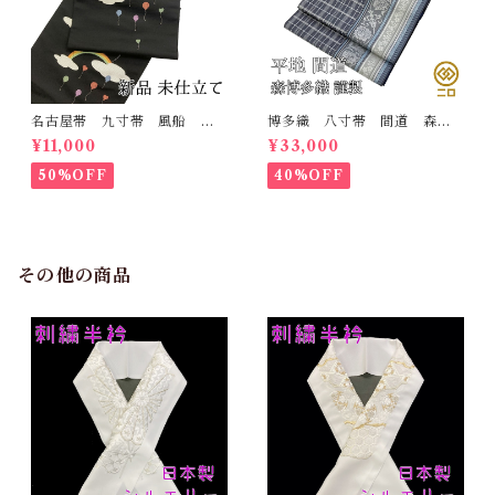
名古屋帯 九寸帯 風船
博多織 八寸帯 間道 森博
雲 虹 正絹 日本製 九寸
多織 正絹 日本製 未仕立
¥11,000
¥33,000
名古屋帯
て 名古屋帯
50%OFF
40%OFF
その他の商品