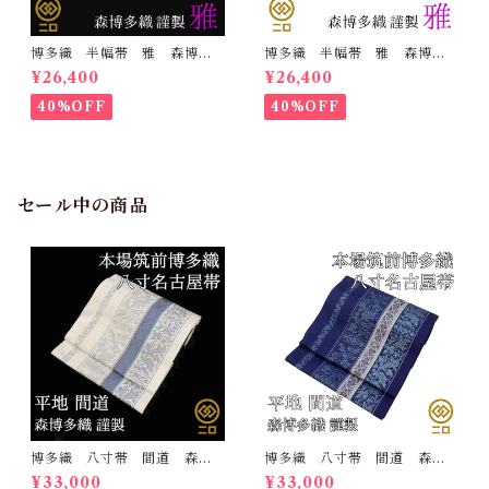
博多織 半幅帯 雅 森博多
博多織 半幅帯 雅 森博多
織 正絹 リバーシブル 長
織 正絹 リバーシブル 長
¥26,400
¥26,400
さ/3m78cm 日本製 和装
さ/3m78cm 日本製 和装
小袋帯 半巾帯
小袋帯 半巾帯
40%OFF
40%OFF
セール中の商品
博多織 八寸帯 間道 森博
博多織 八寸帯 間道 森博
多織 正絹 日本製 未仕立
多織 正絹 日本製 未仕立
¥33,000
¥33,000