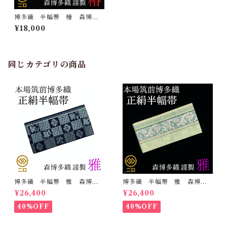
博多織 半幅帯 椿 森博多
織 正絹 長さ/3m78cm 日
¥18,000
本製 和装 小袋帯 半巾帯
同じカテゴリの商品
博多織 半幅帯 雅 森博多
博多織 半幅帯 雅 森博多
織 正絹 リバーシブル 長
織 正絹 リバーシブル 長
¥26,400
¥26,400
さ/3m78cm 日本製 和装
さ/3m78cm 日本製 和装
小袋帯 半巾帯
小袋帯 半巾帯
40%OFF
40%OFF