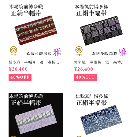
博多織 半幅帯 雅 森博多
博多織 半幅帯 雅 森博多
織 正絹 リバーシブル 長
織 正絹 リバーシブル 長
¥26,400
¥26,400
さ/3m78cm 日本製 和装
さ/3m78cm 日本製 和装
小袋帯 半巾帯
小袋帯 半巾帯
40%OFF
40%OFF