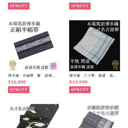
て 名古屋帯
て 名古屋帯
40%OFF
40%OFF
博多織 半幅帯 雅 森博多
博多織 八寸帯 間道 森博
織 正絹 リバーシブル 長
多織 正絹 日本製 未仕立
¥26,400
¥33,000
さ/3m78cm 日本製 和装
て 名古屋帯
小袋帯 半巾帯
40%OFF
40%OFF