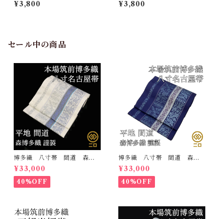
銀 白地 シルエリー 新合
松 白地 シルエリー 新合
¥3,800
¥3,800
繊 日本製 刺繍衿 和装小
繊 日本製 刺繍衿 和装小
物 着物 成人式 卒業式
物 着物 成人式 卒業式
結婚式
結婚式
セール中の商品
博多織 八寸帯 間道 森博
博多織 八寸帯 間道 森博
多織 正絹 日本製 未仕立
多織 正絹 日本製 未仕立
¥33,000
¥33,000
て 名古屋帯
て 名古屋帯
40%OFF
40%OFF