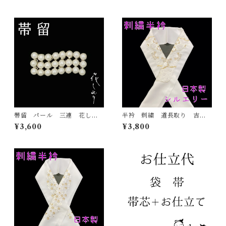
帯留 パール 三連 花しお
半衿 刺繍 道長取り 吉祥
り 大原商店 帯飾り 日本
紋 金 白地 シルエリー
¥3,600
¥3,800
製 和装小物
新合繊 日本製 刺繍衿 和
装小物 着物 成人式 卒業
式 結婚式