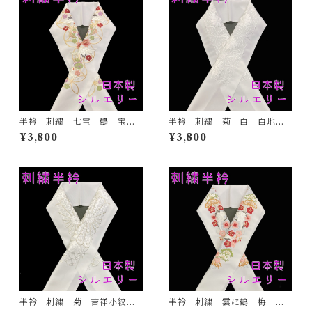
半衿 刺繍 七宝 鶴 宝尽
半衿 刺繍 菊 白 白地
くし 白地 シルエリー 新
シルエリー 新合繊 日本
¥3,800
¥3,800
合繊 日本製 刺繍衿 和装
製 刺繍衿 和装小物 着
小物 着物 成人式 卒業
物 成人式 卒業式 結婚式
式 結婚式
半衿 刺繍 菊 吉祥小紋
半衿 刺繍 雲に鶴 梅