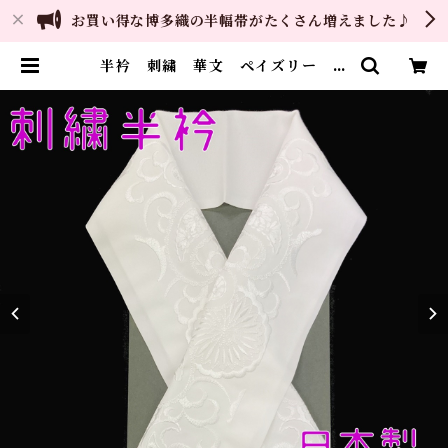
お買い得な博多織の半幅帯がたくさん増えました♪
半衿 刺繍 華文 ペイズリー 白
刺繍 白地 シルエリー 新合繊
日本製 刺繍衿 和装小物 着物
成人式 卒業式 結婚式 | ご縁や
着物・帯・和装小物 呉服問屋 直
販サイト