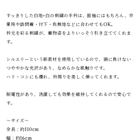
すっきりした白地×白の刺繍の半衿は、振袖にはもちろん、卒
業袴や訪問着・付下・色無地などに合わせてもOK。
衿元を彩る刺繍が、着物姿をよりいっそう引き立ててくれま
す。
シルエリーという新素材を使用しているので、絹に負けない
つややかな光沢があり、なめらかな肌触りです。
ハリ・コシにも優れ、衿周りを美しく保ってくれます。
制電性があり、洗濯しても効果を維持してくれるので安心で
す。
～サイズ～
全長：約110cm
幅：約16cm