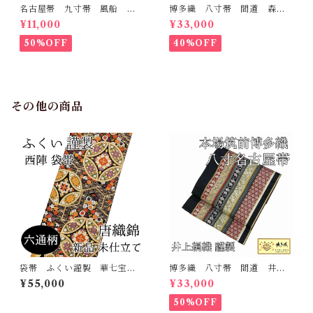
名古屋帯 九寸帯 風船
博多織 八寸帯 間道 森博
雲 虹 正絹 日本製 九寸
多織 正絹 日本製 未仕立
¥11,000
¥33,000
名古屋帯
て 名古屋帯
50%OFF
40%OFF
その他の商品
袋帯 ふくい謹製 華七宝
博多織 八寸帯 間道 井上
毘沙門亀甲 六通柄 唐織
絹織 正絹 日本製 未仕立
¥55,000
¥33,000
錦 西陣 正絹 日本製 未
て 名古屋帯
仕立て 振袖 古典
50%OFF