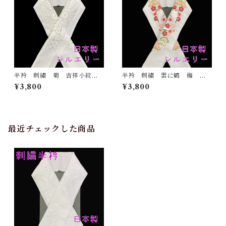
半衿 刺繍 菊 吉祥小紋
半衿 刺繍 雲に鶴 梅
銀 白地 シルエリー 新合
松 白地 シルエリー 新合
¥3,800
¥3,800
繊 日本製 刺繍衿 和装小
繊 日本製 刺繍衿 和装小
物 着物 成人式 卒業式
物 着物 成人式 卒業式
結婚式
結婚式
最近チェックした商品