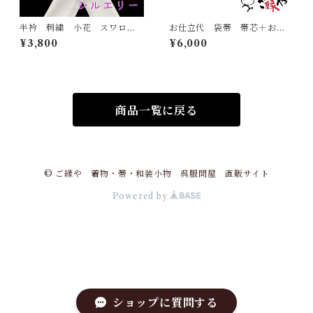
半衿 刺繍 小花 スワロフ
お仕立代 袋帯 帯芯＋お仕
スキー 金 白地 シルエリ
立て
¥3,800
¥6,000
ー 新合繊 日本製 刺繍
衿 和装小物 着物 成人
式 卒業式 結婚式
商品一覧に戻る
© ご縁や 着物・帯・和装小物 呉服問屋 直販サイト
Powered by
ショップに質問する