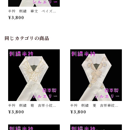
半衿 刺繍 華文 ペイズリ
ー 白刺繍 白地 シルエリ
¥3,800
ー 新合繊 日本製 刺繍
衿 和装小物 着物 成人
式 卒業式 結婚式
同じカテゴリの商品
半衿 刺繍 菊 吉祥小紋
半衿 刺繍 菱 吉祥華紋
金 白地 シルエリー 新合
白地 シルエリー 新合繊
¥3,800
¥3,800
繊 日本製 刺繍衿 和装小
日本製 刺繍衿 和装小物
物 着物 成人式 卒業式
着物 成人式 卒業式 結婚
結婚式
式