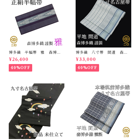
博多織 半幅帯 雅 森博多
博多織 八寸帯 間道 森博
織 正絹 リバーシブル 長
多織 正絹 日本製 未仕立
¥26,400
¥33,000
さ/3m78cm 日本製 和装
て 名古屋帯
小袋帯 半巾帯
40%OFF
40%OFF