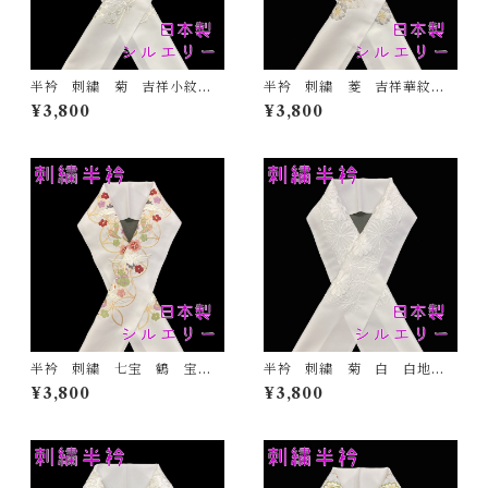
半衿 刺繍 菊 吉祥小紋
半衿 刺繍 菱 吉祥華紋
金 白地 シルエリー 新合
白地 シルエリー 新合繊
¥3,800
¥3,800
繊 日本製 刺繍衿 和装小
日本製 刺繍衿 和装小物
物 着物 成人式 卒業式
着物 成人式 卒業式 結婚
結婚式
式
半衿 刺繍 七宝 鶴 宝尽
半衿 刺繍 菊 白 白地
くし 白地 シルエリー 新
シルエリー 新合繊 日本
¥3,800
¥3,800
合繊 日本製 刺繍衿 和装
製 刺繍衿 和装小物 着
小物 着物 成人式 卒業
物 成人式 卒業式 結婚式
式 結婚式