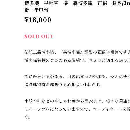
博多織 半幅帯 椿 森博多織 正絹 長さ/3m
帯 半巾帯
¥18,000
SOLD OUT
伝統工芸博多織、『森博多織』謹製の正絹半幅帯です
博多織独特のコシのある質感で、キュッと締まる結び
横に細かい畝のある、目の詰まった帯地で、使えば使
博多織特有の絹鳴りも心地よい1本です。
小紋や紬などのおしゃれ着から浴衣まで、様々な用途
リバーシブルになっていますので、コーディネートを
す。