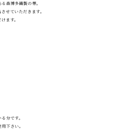
ある森博多織製の帯。
品させていただきます。
だけます。
いる分です。
使用下さい。