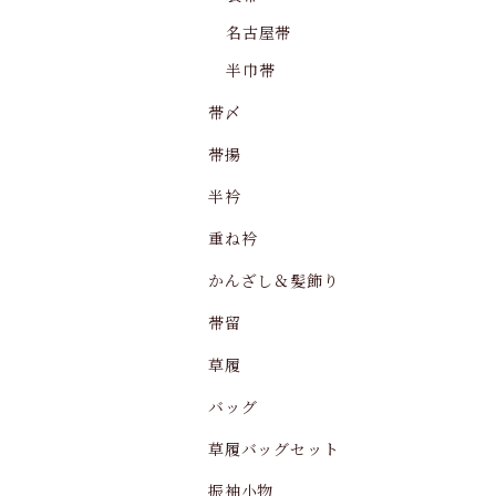
名古屋帯
半巾帯
帯〆
帯揚
半衿
重ね衿
かんざし＆髪飾り
帯留
草履
バッグ
草履バッグセット
振袖小物