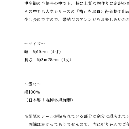
博多織の半幅帯の中でも、特に上質な物作りに定評の
その中でも人気シリーズの『椿』をお買い得価格で出
少し長めですので、帯結びのアレンジもお楽しみいた
～サイズ～
幅：約15cm（4寸）
長さ：約3m78cm（1丈）
～素材～
絹100％
（日本製 / 森博多織謹製）
※証紙のシールが貼られている部分は余分に織られて
両端はかがってありませんので、内に折り込んでご