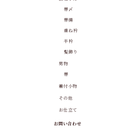
帯〆
帯揚
重ね衿
半衿
髪飾り
男物
帯
着付小物
その他
お仕立て
お問い合わせ