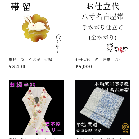
帯留 兎 うさぎ 雪輪 べ
お仕立代 名古屋帯 八寸
っ甲 花しおり 大原商店
帯 手かがり仕立て（全かが
¥3,400
¥5,000
帯飾り 日本製 和装小物
り）