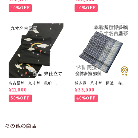
さ/3m78cm 日本製 和装
て 名古屋帯
小袋帯 半巾帯
40%OFF
40%OFF
名古屋帯 九寸帯 風船
博多織 八寸帯 間道 森博
雲 虹 正絹 日本製 九寸
多織 正絹 日本製 未仕立
¥11,000
¥33,000
名古屋帯
て 名古屋帯
50%OFF
40%OFF
その他の商品