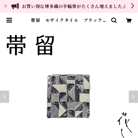
お買い得な博多織の半幅帯がたくさん増えました♪
帯留 モザイクタイル ブラック
花しおり 大原商店 帯飾り 日本
製 和装小物 | ご縁や 着物・帯・
和装小物 呉服問屋 直販サイト