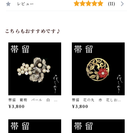
レビュー
(11)
こちらもおすすめです♪
帯留 葡萄 パール 白 花
帯留 花の丸 赤 花しお
しおり 大原商店 帯飾り
り 大原商店 帯飾り 日本
¥3,800
¥3,800
日本製 和装小物
製 和装小物