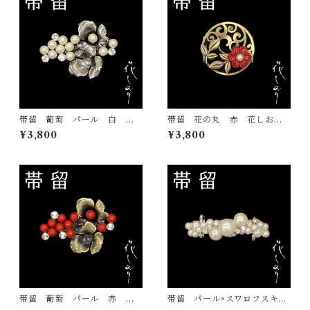
帯留 葡萄 パール 白 花
帯留 花の丸 赤 花しお
しおり 大原商店 帯飾り
り 大原商店 帯飾り 日本
¥3,800
¥3,800
日本製 和装小物
製 和装小物
帯留 葡萄 パール 赤 花
帯留 パール×スワロフスキ
しおり 大原商店 帯飾り
ー 白 花しおり 大原商