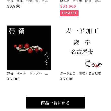
半衿 刺繍 七宝 鶴 宝尽
博多織 八寸帯 間道 森博
くし 白地 シルエリー 新
多織 正絹 日本製 未仕立
¥3,800
¥33,000
合繊 日本製 刺繍衿 和装
て 名古屋帯
小物 着物 成人式 卒業
40%OFF
式 結婚式
帯留 パール シンプル
ガード加工 袋帯・名古屋帯
赤 花しおり 大原商店 帯
¥3,100
¥3,000
飾り 日本製 和装小物
商品一覧に戻る