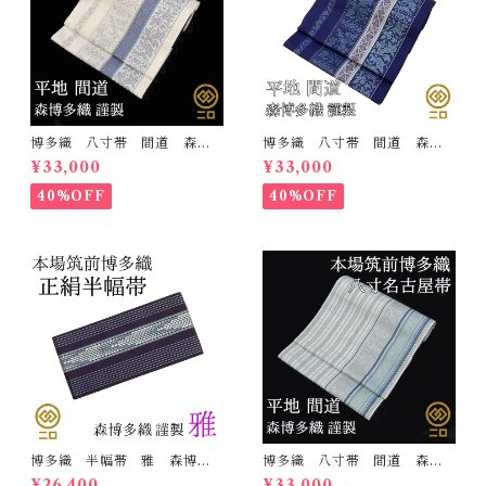
博多織 八寸帯 間道 森博
博多織 八寸帯 間道 森博
多織 正絹 日本製 未仕立
多織 正絹 日本製 未仕立
¥33,000
¥33,000
て 名古屋帯
て 名古屋帯
40%OFF
40%OFF
博多織 半幅帯 雅 森博多
博多織 八寸帯 間道 森博
織 正絹 リバーシブル 長
多織 正絹 日本製 未仕立
¥26,400
¥33,000