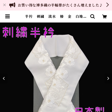
お買い得な博多織の半幅帯がたくさん増えました♪
半衿 刺繍 流水 椿 金 白地
シルエリー 新合繊 日本製 刺繍
衿 和装小物 着物 成人式 卒業
式 結婚式 | ご縁や 着物・帯・和
装小物 呉服問屋 直販サイト