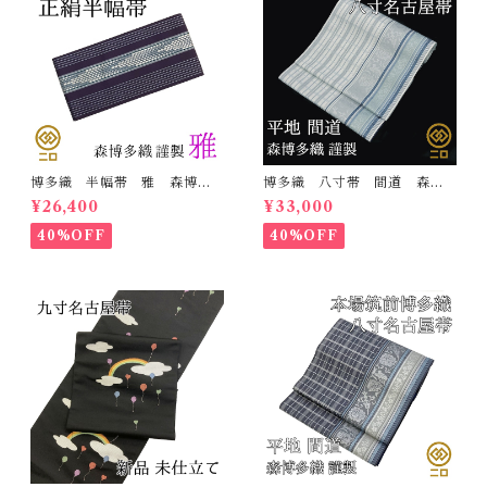
博多織 半幅帯 雅 森博多
博多織 八寸帯 間道 森博
織 正絹 リバーシブル 長
多織 正絹 日本製 未仕立
¥26,400
¥33,000
さ/3m78cm 日本製 和装
て 名古屋帯
小袋帯 半巾帯
40%OFF
40%OFF