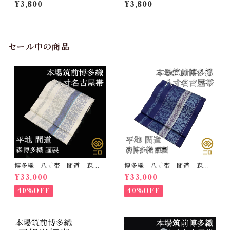
銀 白地 シルエリー 新合
紋 金 白地 シルエリー
¥3,800
¥3,800
繊 日本製 刺繍衿 和装小
新合繊 日本製 刺繍衿 和
物 着物 成人式 卒業式
装小物 着物 成人式 卒業
結婚式
式 結婚式
セール中の商品
博多織 八寸帯 間道 森博
博多織 八寸帯 間道 森博
多織 正絹 日本製 未仕立
多織 正絹 日本製 未仕立
¥33,000
¥33,000
て 名古屋帯
て 名古屋帯
40%OFF
40%OFF