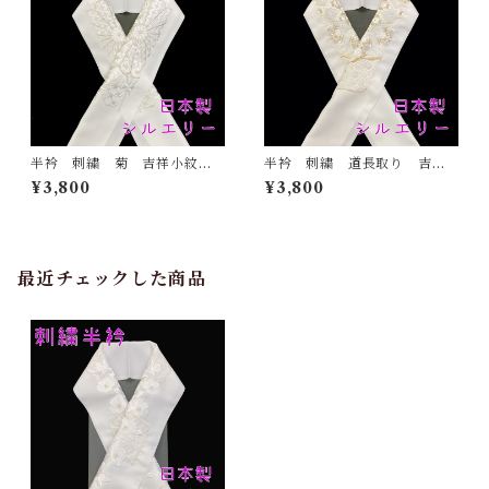
半衿 刺繍 菊 吉祥小紋
半衿 刺繍 道長取り 吉祥
銀 白地 シルエリー 新合
紋 金 白地 シルエリー
¥3,800
¥3,800
繊 日本製 刺繍衿 和装小
新合繊 日本製 刺繍衿 和
物 着物 成人式 卒業式
装小物 着物 成人式 卒業
結婚式
式 結婚式
最近チェックした商品