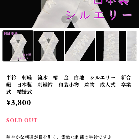
1
/9
半衿 刺繍 流水 椿 金 白地 シルエリー 新合
繊 日本製 刺繍衿 和装小物 着物 成人式 卒業
式 結婚式
¥3,800
SOLD OUT
華やかな刺繍が目を引く、素敵な刺繍の半衿です♪