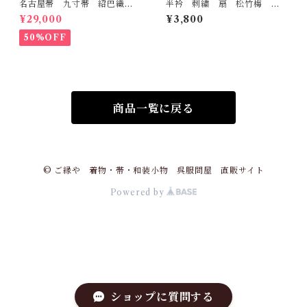
名古屋帯 九寸帯 紹巴織
半衿 刺繍 扇 松竹梅
山田織物謹製 正絹 日本
金 白地 シルエリー 新合
¥29,000
¥3,800
製 西陣織 九寸名古屋帯
繊 日本製 刺繍衿 和装小
物 着物 成人式 卒業式
50%OFF
結婚式
商品一覧に戻る
© ご縁や 着物・帯・和装小物 呉服問屋 直販サイト
Powered by
ショップに質問する