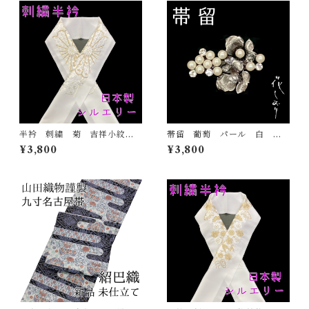
半衿 刺繍 菊 吉祥小紋
帯留 葡萄 パール 白 花
金 白地 シルエリー 新合
しおり 大原商店 帯飾り
¥3,800
¥3,800
繊 日本製 刺繍衿 和装小
日本製 和装小物
物 着物 成人式 卒業式
結婚式