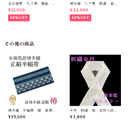
名古屋帯 九寸帯 風船
博多織 八寸帯 間道 森博
雲 虹 正絹 日本製 九寸
多織 正絹 日本製 未仕立
¥11,000
¥33,000
名古屋帯
て 名古屋帯
50%OFF
40%OFF
その他の商品
博多織 半幅帯 椿 森博多
半衿 刺繍 菊 吉祥小紋
織 正絹 長さ/3m78cm 日
銀 白地 シルエリー 新合
¥19,000
¥3,800
本製 和装 小袋帯 半巾帯
繊 日本製 刺繍衿 和装小
物 着物 成人式 卒業式
結婚式