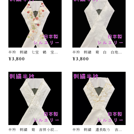
半衿 刺繍 七宝 鶴 宝尽
半衿 刺繍 菊 白 白地
くし 白地 シルエリー 新
シルエリー 新合繊 日本
¥3,800
¥3,800
合繊 日本製 刺繍衿 和装
製 刺繍衿 和装小物 着
小物 着物 成人式 卒業
物 成人式 卒業式 結婚式
式 結婚式
半衿 刺繍 菊 吉祥小紋
半衿 刺繍 道長取り 吉祥