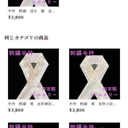
半衿 刺繍 流水 椿 金
白地 シルエリー 新合繊
¥3,800
日本製 刺繍衿 和装小物
着物 成人式 卒業式 結婚
式
同じカテゴリの商品
半衿 刺繍 菱 吉祥華紋
半衿 刺繍 菊 吉祥小紋
白地 シルエリー 新合繊
金 白地 シルエリー 新合
¥3,800
¥3,800
日本製 刺繍衿 和装小物
繊 日本製 刺繍衿 和装小
着物 成人式 卒業式 結婚
物 着物 成人式 卒業式
式
結婚式