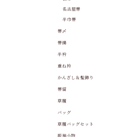
名古屋帯
半巾帯
帯〆
帯揚
半衿
重ね衿
かんざし＆髪飾り
帯留
草履
バッグ
草履バッグセット
振袖小物