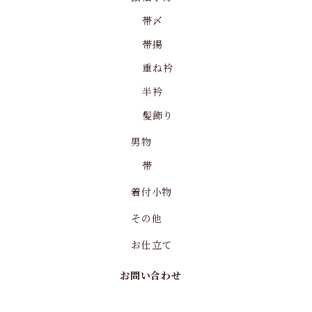
帯〆
帯揚
重ね衿
半衿
髪飾り
男物
帯
着付小物
その他
お仕立て
お問い合わせ