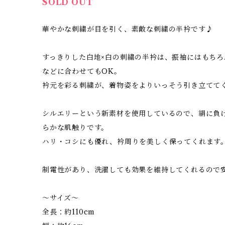
SOLD OUT
華やかな刺繍が目を引く、素敵な刺繍の半衿です♪
すっきりした白地×白の刺繍の半衿は、振袖にはもち
などに合わせてもOK。
衿元を彩る刺繍が、着物姿をよりいっそう引き立てて
シルエリーという新素材を使用しているので、絹に負
らかな肌触りです。
ハリ・コシにも優れ、衿周りを美しく保ってくれます
制電性があり、洗濯しても効果を維持してくれるので
～サイズ～
全長：約110cm