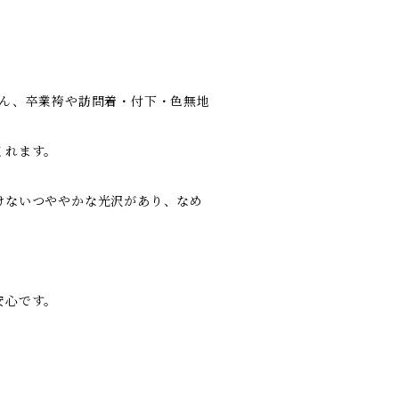
ろん、卒業袴や訪問着・付下・色無地
くれます。
けないつややかな光沢があり、なめ
。
安心です。