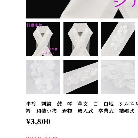
半衿 刺繍 鼓 琴 華文 白 白地 シルエ
衿 和装小物 着物 成人式 卒業式 結婚式
¥3,800