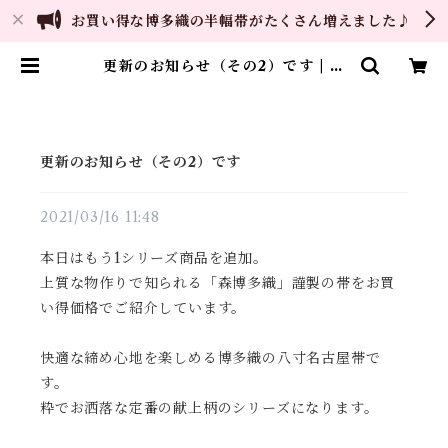
お買い得な博多織の半幅帯がたくさん増えました♪
更新のお知らせ（その2）です | ご
縁や 着物・帯・和装小物 呉服問
屋 直販サイト
更新のお知らせ（その2）です
2021/03/16 11:48
本日はもう1シリーズ商品を追加。
上質な物作りで知られる「森博多織」謹製の帯をお買
い得価格でご紹介しています。
快適な締め心地を楽しめる博多織の八寸名古屋帯で
す。
粋でお洒落な定番の献上柄のシリーズになります。