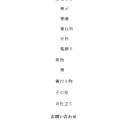
帯〆
帯揚
重ね衿
半衿
髪飾り
男物
帯
着付小物
その他
お仕立て
お問い合わせ