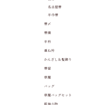
名古屋帯
半巾帯
帯〆
帯揚
半衿
重ね衿
かんざし＆髪飾り
帯留
草履
バッグ
草履バッグセット
振袖小物