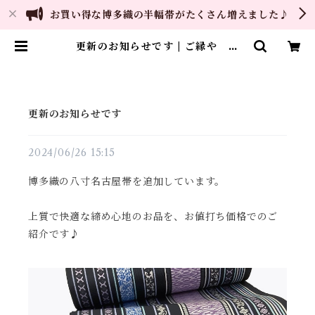
お買い得な博多織の半幅帯がたくさん増えました♪
更新のお知らせです | ご縁や 着
物・帯・和装小物 呉服問屋 直販
サイト
更新のお知らせです
2024/06/26 15:15
博多織の八寸名古屋帯を追加しています。
上質で快適な締め心地のお品を、お値打ち価格でのご
紹介です♪