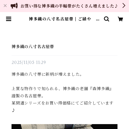
お買い得な博多織の半幅帯がたくさん増えました♪
博多織の八寸名古屋帯 | ご縁や 着
物・帯・和装小物 呉服問屋 直販
サイト
博多織の八寸名古屋帯
2025/11/05 11:29
博多織の八寸帯に新柄が増えました。
上質な物作りで知られる、博多織の老舗『森博多織』
謹製の名古屋帯。
某間道シリーズをお買い得価格にてご紹介しています
♪